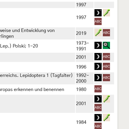
1997
1997
weise und Entwicklung von
2019
rlingen
1973-
Lep.) Polski; 1-20
1991
2001
1996
erreichs. Lepidoptera 1 (Tagfalter)
1992-
2000
europas erkennen und benennen
1980
2001
1984