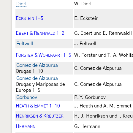
Dierl
W. Dierl
E
1-5
E. Eckstein
CKSTEIN
E
& R
1-2
G. Ebert und E. Rennwald 
BERT
ENNWALD
Feltwell
J. Feltwell
F
& W
1-5
W. Forster und T. A. Wohlf
ORSTER
OHLFAHRT
Gomez de Aizpurua
C. Gomez de Aizpurua
Orugas 1-10
Gomez de Aizpurua
Orugas y Mariposas de
C. Gomez de Aizpurua
Europa 1-5
Gorbunov
P. Y. Gorbunov
H
& E
1-10
J. Heath und A. M. Emmet 
EATH
MMET
H
& K
H. J. Henriksen und I. Kreu
ENRIKSEN
REUTZER
H
G. Hermann
ERMANN