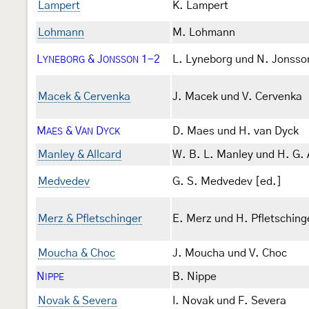
Lampert
K. Lampert
Lohmann
M. Lohmann
L
& J
1-2
L. Lyneborg und N. Jonsso
YNEBORG
ONSSON
Macek & Cervenka
J. Macek und V. Cervenka
M
& V
D
D. Maes und H. van Dyck
AES
AN
YCK
Manley & Allcard
W. B. L. Manley und H. G. 
Medvedev
G. S. Medvedev [ed.]
Merz & Pfletschinger
E. Merz und H. Pfletsching
Moucha & Choc
J. Moucha und V. Choc
N
B. Nippe
IPPE
Novak & Severa
I. Novak und F. Severa