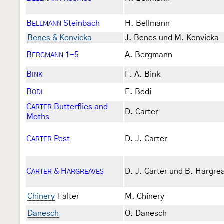
B
Steinbach
H. Bellmann
ELLMANN
Benes & Konvicka
J. Benes und M. Konvicka
B
1-5
A. Bergmann
ERGMANN
B
F. A. Bink
INK
B
E. Bodi
ODI
C
Butterflies and
ARTER
D. Carter
Moths
C
Pest
D. J. Carter
ARTER
C
& H
D. J. Carter und B. Hargre
ARTER
ARGREAVES
Chinery
Falter
M. Chinery
Danesch
O. Danesch