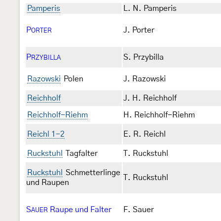
Pamperis
L. N. Pamperis
P
J. Porter
ORTER
P
S. Przybilla
RZYBILLA
Razowski
Polen
J. Razowski
Reichholf
J. H. Reichholf
Reichholf-Riehm
H. Reichholf-Riehm
Reichl 1-2
E. R. Reichl
Ruckstuhl
Tagfalter
T. Ruckstuhl
Ruckstuhl
Schmetterlinge
T. Ruckstuhl
und Raupen
S
Raupe und Falter
F. Sauer
AUER