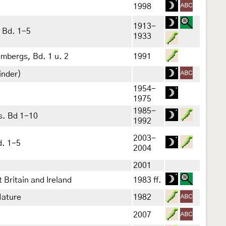
1998
1913-
 Bd. 1-5
1933
mbergs, Bd. 1 u. 2
1991
inder)
1954-
1975
1985-
as. Bd 1-10
1992
2003-
d. 1-5
2004
2001
 Britain and Ireland
1983 ff.
Nature
1982
2007