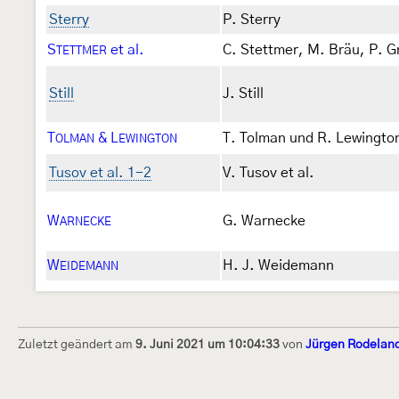
Sterry
P. Sterry
S
et al.
C. Stettmer, M. Bräu, P. G
TETTMER
Still
J. Still
T
& L
T. Tolman und R. Lewingto
OLMAN
EWINGTON
Tusov et al. 1-2
V. Tusov et al.
W
G. Warnecke
ARNECKE
W
H. J. Weidemann
EIDEMANN
Zuletzt geändert am
9. Juni 2021 um 10:04:33
von
Jürgen Rodelan