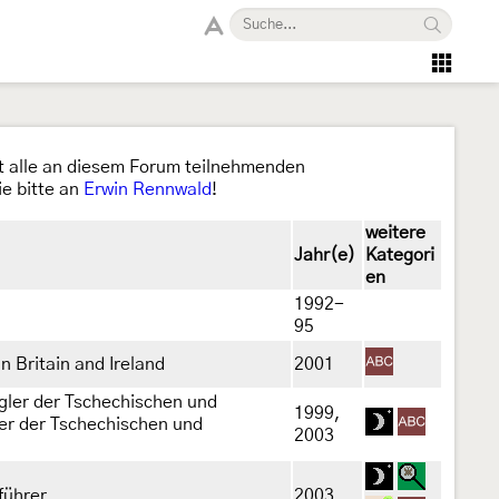
ädt alle an diesem Forum teilnehmenden
e bitte an
Erwin Rennwald
!
weitere
Jahr(e)
Kategori
en
1992-
95
in Britain and Ireland
2001
gler der Tschechischen und
1999,
ter der Tschechischen und
2003
führer
2003