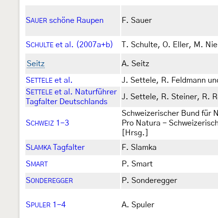
S
schöne Raupen
F. Sauer
AUER
S
et al. (2007a+b)
T. Schulte, O. Eller, M. Ni
CHULTE
Seitz
A. Seitz
S
et al.
J. Settele, R. Feldmann un
ETTELE
S
et al. Naturführer
ETTELE
J. Settele, R. Steiner, R.
Tagfalter Deutschlands
Schweizerischer Bund für 
S
1-3
Pro Natura - Schweizerisc
CHWEIZ
[Hrsg.]
S
Tagfalter
F. Slamka
LAMKA
S
P. Smart
MART
S
P. Sonderegger
ONDEREGGER
S
1-4
A. Spuler
PULER