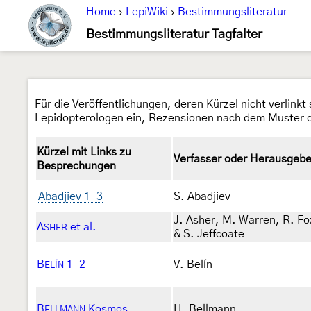
Home
›
LepiWiki
›
Bestimmungsliteratur
Bestimmungsliteratur Tagfalter
Für die Veröffentlichungen, deren Kürzel nicht verlink
Lepidopterologen ein, Rezensionen nach dem Muster de
Kürzel mit Links zu
Verfasser oder Herausgebe
Besprechungen
Abadjiev 1-3
S. Abadjiev
J. Asher, M. Warren, R. Fo
A
et al.
SHER
& S. Jeffcoate
B
1-2
V. Belín
ELÍN
B
Kosmos
H. Bellmann
ELLMANN