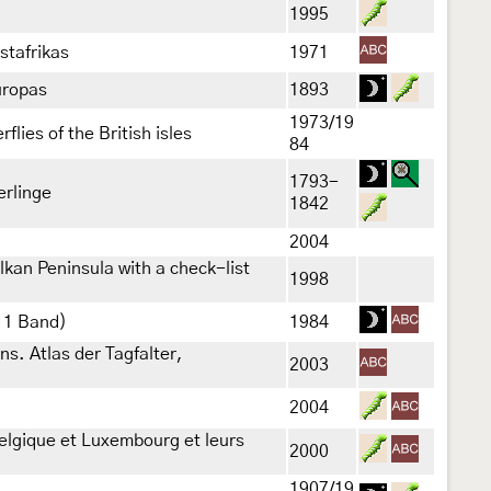
1995
stafrikas
1971
uropas
1893
1973/19
rflies of the British isles
84
1793-
erlinge
1842
2004
alkan Peninsula with a check-list
1998
 1 Band)
1984
s. Atlas der Tagfalter,
2003
2004
Belgique et Luxembourg et leurs
2000
1907/19