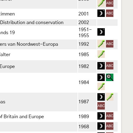
stimmen
2001
 Distribution and conservation
2002
1951-
ands 19
1955
nders van Noordwest-Europa
1992
alter
1985
 Europe
1982
1984
pas
1987
of Britain and Europe
1989
1968