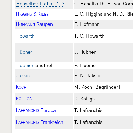
Hesselbarth et al. 1-3
G. Heselbarth, H. van Oor
H
& R
L. G. Higgins und N. D. Ril
IGGINS
ILEY
H
Raupen
E. Hofmann
OFMANN
Howarth
T. G. Howarth
Hübner
J. Hübner
Huemer
Südtirol
P. Huemer
Jaksic
P. N. Jaksic
K
M. Koch [Begründer]
OCH
K
D. Kolligs
OLLIGS
L
Europa
T. Lafranchis
AFRANCHIS
L
Frankreich
T. Lafranchis
AFRANCHIS