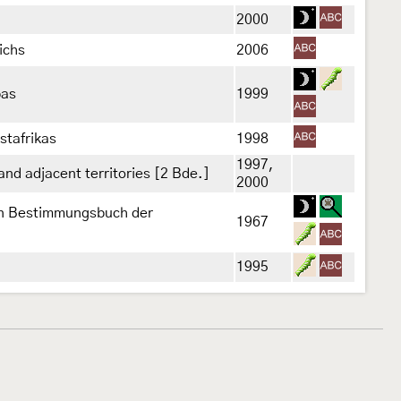
2000
ichs
2006
pas
1999
stafrikas
1998
1997,
 and adjacent territories [2 Bde.]
2000
Ein Bestimmungsbuch der
1967
1995