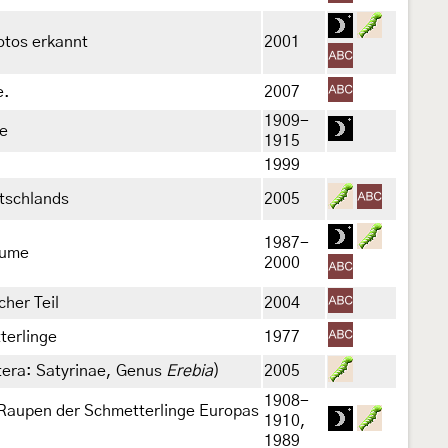
otos erkannt
2001
e.
2007
1909-
de
1915
1999
utschlands
2005
1987-
äume
2000
cher Teil
2004
terlinge
1977
tera: Satyrinae, Genus
Erebia
)
2005
1908-
 Raupen der Schmetterlinge Europas
1910,
1989