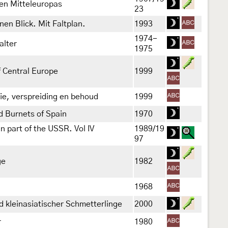
en Mitteleuropas
23
en Blick. Mit Faltplan.
1993
1974-
alter
1975
f Central Europe
1999
ie, verspreiding en behoud
1999
nd Burnets of Spain
1970
n part of the USSR. Vol IV
1989/19
97
ge
1982
1968
 kleinasiatischer Schmetterlinge
2000
r
1980