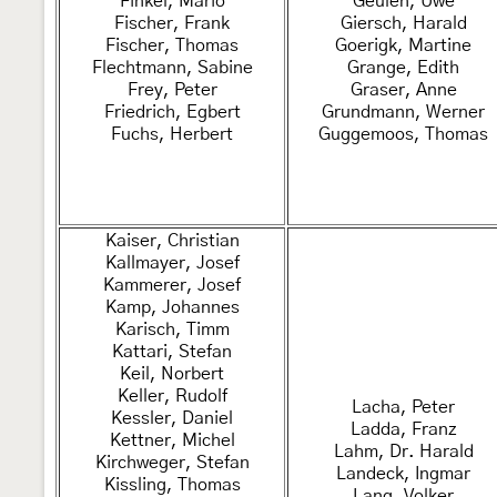
Finkel, Mario
Geulen, Uwe
Fischer, Frank
Giersch, Harald
Fischer, Thomas
Goerigk, Martine
Flechtmann, Sabine
Grange, Edith
Frey, Peter
Graser, Anne
Friedrich, Egbert
Grundmann, Werner
Fuchs, Herbert
Guggemoos, Thomas
Kaiser, Christian
Kallmayer, Josef
Kammerer, Josef
Kamp, Johannes
Karisch, Timm
Kattari, Stefan
Keil, Norbert
Keller, Rudolf
Lacha, Peter
Kessler, Daniel
Ladda, Franz
Kettner, Michel
Lahm, Dr. Harald
Kirchweger, Stefan
Landeck, Ingmar
Kissling, Thomas
Lang, Volker