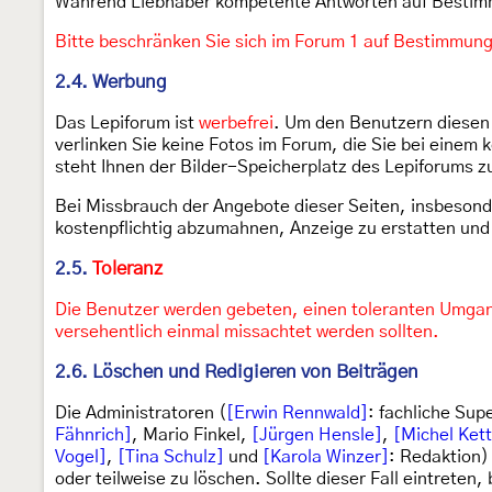
Während Liebhaber kompetente Antworten auf Bestimmu
Bitte beschränken Sie sich im Forum 1 auf Bestimmun
2.4. Werbung
Das Lepiforum ist
werbefrei
. Um den Benutzern diesen 
verlinken Sie keine Fotos im Forum, die Sie bei einem
steht Ihnen der Bilder-Speicherplatz des Lepiforums zu
Bei Missbrauch der Angebote dieser Seiten, insbeson
kostenpflichtig abzumahnen, Anzeige zu erstatten und 
2.5.
Toleranz
Die Benutzer werden gebeten, einen toleranten Umgan
versehentlich einmal missachtet werden sollten.
2.6. Löschen und Redigieren von Beiträgen
Die Administratoren (
[Erwin Rennwald]
: fachliche Sup
Fähnrich]
, Mario Finkel,
[Jürgen Hensle]
,
[Michel Ket
Vogel]
,
[Tina Schulz]
und
[Karola Winzer]
: Redaktion)
oder teilweise zu löschen. Sollte dieser Fall eintreten