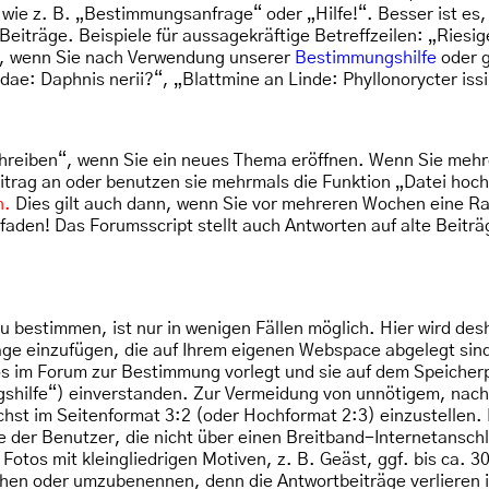
 wie z. B. „Bestimmungsanfrage“ oder „Hilfe!“. Besser ist es
Beiträge. Beispiele für aussagekräftige Betreffzeilen: „Riesi
es, wenn Sie nach Verwendung unserer
Bestimmungshilfe
oder g
dae: Daphnis nerii?“, „Blattmine an Linde: Phyllonorycter issi
chreiben“, wenn Sie ein neues Thema eröffnen. Wenn Sie mehr
eitrag an oder benutzen sie mehrmals die Funktion „Datei ho
n.
Dies gilt auch dann, wenn Sie vor mehreren Wochen eine Rau
den! Das Forumsscript stellt auch Antworten auf alte Beiträg
 bestimmen, ist nur in wenigen Fällen möglich. Hier wird des
äge einzufügen, die auf Ihrem eigenen Webspace abgelegt sind,
im Forum zur Bestimmung vorlegt und sie auf dem Speicherpla
shilfe“) einverstanden. Zur Vermeidung von unnötigem, nacht
chst im Seitenformat 3:2 (oder Hochformat 2:3) einzustellen.
esse der Benutzer, die nicht über einen Breitband-Internetansc
otos mit kleingliedrigen Motiven, z. B. Geäst, ggf. bis ca. 
schen oder umzubenennen, denn die Antwortbeiträge verlieren 