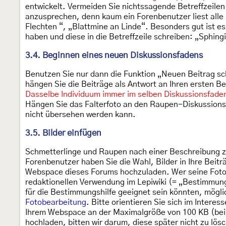
entwickelt. Vermeiden Sie nichtssagende Betreffzeilen
anzusprechen, denn kaum ein Forenbenutzer liest alle 
Flechten “, „Blattmine an Linde“. Besonders gut ist 
haben und diese in die Betreffzeile schreiben: „Sphingi
3.4. Beginnen eines neuen Diskussionsfadens
Benutzen Sie nur dann die Funktion „Neuen Beitrag s
hängen Sie die Beiträge als Antwort an Ihren ersten B
Dasselbe Individuum immer im selben Diskussionsfade
Hängen Sie das Falterfoto an den Raupen-Diskussionsfa
nicht übersehen werden kann.
3.5. Bilder einfügen
Schmetterlinge und Raupen nach einer Beschreibung zu
Forenbenutzer haben Sie die Wahl, Bilder in Ihre Beitr
Webspace dieses Forums hochzuladen. Wer seine Fotos 
redaktionellen Verwendung im Lepiwiki (= „Bestimmung
für die Bestimmungshilfe geeignet sein könnten, mögli
Fotobearbeitung
. Bitte orientieren Sie sich im Inter
Ihrem Webspace an der Maximalgröße von 100 KB (bei F
hochladen, bitten wir darum, diese später nicht zu lö