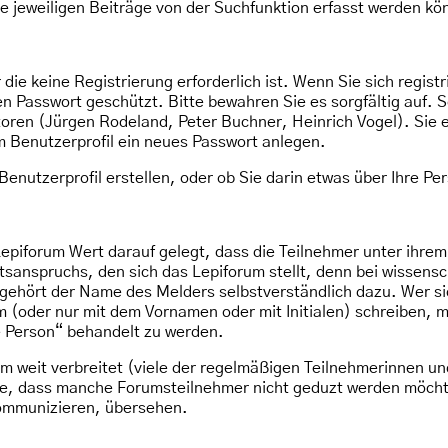
e jeweiligen Beiträge von der Suchfunktion erfasst werden kö
die keine Registrierung erforderlich ist. Wenn Sie sich registr
n Passwort geschützt. Bitte bewahren Sie es sorgfältig auf. S
atoren (Jürgen Rodeland, Peter Buchner, Heinrich Vogel). Sie 
m Benutzerprofil ein neues Passwort anlegen.
 Benutzerprofil erstellen, oder ob Sie darin etwas über Ihre Pe
Lepiforum Wert darauf gelegt, dass die Teilnehmer unter ihre
tätsanspruchs, den sich das Lepiforum stellt, denn bei wissen
hört der Name des Melders selbstverständlich dazu. Wer si
 (oder nur mit dem Vornamen oder mit Initialen) schreiben, 
e Person“ behandelt zu werden.
um weit verbreitet (viele der regelmäßigen Teilnehmerinnen un
Sie, dass manche Forumsteilnehmer nicht geduzt werden möcht
kommunizieren, übersehen.