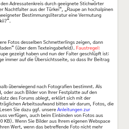
, den Adressatenkreis durch geeignete Stichwörter
ger Nachtfalter aus der Türkei“, „Raupe an hochalpinen
eeigneter Bestimmungsliteratur eine Vermutung
kii?“.
ere Fotos desselben Schmetterlings zeigen, dann
chladen“ (über dem Texteingabefeld).
Faustregel:
pe gezeigt haben und nun der Falter geschlüpft ist:
e immer auf die Übersichtsseite, so dass Ihr Beitrag
halb überwiegend nach Fotografien bestimmt. Als
 oder auch Bilder von Ihrer Festplatte auf den
tz des Forums ablegt, erklärt sich mit der
räglichen Arbeitsaufwand bitten wir darum, Fotos, die
 Lesen Sie dazu ggf. unsere
Anleitungen zur
hluss verfügen, auch beim Einbinden von Fotos aus
300 KB). Wenn Sie Bilder aus Ihrem eigenen Webspace
ihren Wert, wenn das betreffende Foto nicht mehr