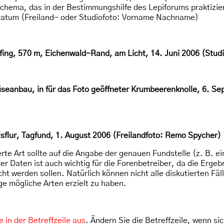
Schema, das in der Bestimmungshilfe des Lepiforums praktizie
atum (Freiland- oder Studiofoto: Vorname Nachname)
fing, 570 m, Eichenwald-Rand, am Licht, 14. Juni 2006 (Studi
eanbau, in für das Foto geöffneter Krumbeerenknolle, 6. Sep
sflur, Tagfund, 1. August 2006 (Freilandfoto: Remo Spycher)
rte Art sollte auf die Angabe der genauen Fundstelle (z. B. e
 Daten ist auch wichtig für die Forenbetreiber, da die Erge
t werden sollen. Natürlich können nicht alle diskutierten Fä
ge mögliche Arten erzielt zu haben.
 in der Betreffzeile aus
. Ändern Sie die Betreffzeile, wenn si