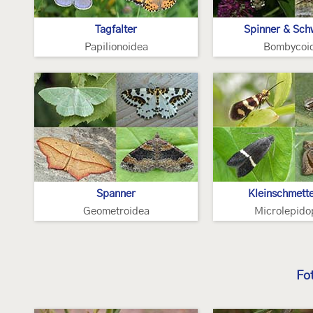
Tagfalter
Spinner & Sc
Papilionoidea
Bombycoi
Spanner
Kleinschmette
Geometroidea
Microlepido
Fo