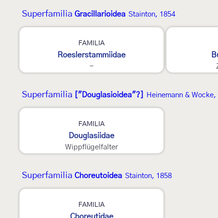
Superfamilia
Gracillarioidea
Stainton, 1854
2
FAMILIA
Roeslerstammiidae
B
-
Superfamilia
["Douglasioidea"?]
Heinemann & Wocke,
FAMILIA
Douglasiidae
Wippflügelfalter
Superfamilia
Choreutoidea
Stainton, 1858
FAMILIA
Choreutidae