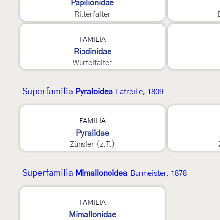
Papilionidae
Ritterfalter
6
4
FAMILIA
Riodinidae
Würfelfalter
Superfamilia
Pyraloidea
Latreille, 1809
3
3
FAMILIA
Pyralidae
Zünsler (z.T.)
Superfamilia
Mimallonoidea
Burmeister, 1878
E
FAMILIA
Mimallonidae