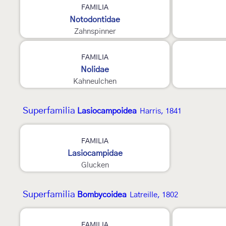
FAMILIA
Notodontidae
Zahnspinner
2
3
FAMILIA
Nolidae
Kahneulchen
Superfamilia
Lasiocampoidea
Harris, 1841
3
FAMILIA
Lasiocampidae
Glucken
Superfamilia
Bombycoidea
Latreille, 1802
4
3
FAMILIA