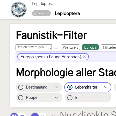
Lepidoptera
Lepidoptera
Faunistik-Filter
Weltweit
Europa
Mittele
Europa (sensu Fauna Europaea)
Morphologie aller Sta
Bestimmung
Lebendfalter
Puppe
Ei
Nur direkte 