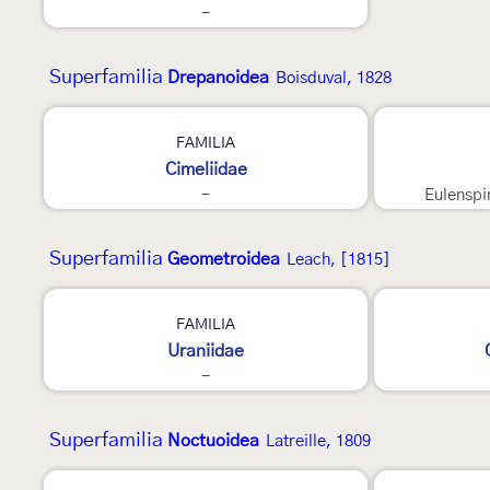
-
Superfamilia
Drepanoidea
Boisduval, 1828
FAMILIA
Cimeliidae
-
Eulenspi
Superfamilia
Geometroidea
Leach, [1815]
5
FAMILIA
Uraniidae
-
Superfamilia
Noctuoidea
Latreille, 1809
3
3