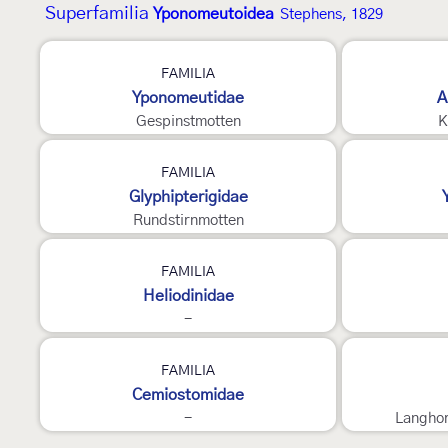
Superfamilia
Yponomeutoidea
Stephens, 1829
FAMILIA
Yponomeutidae
A
Gespinstmotten
K
FAMILIA
Glyphipterigidae
Rundstirnmotten
FAMILIA
Heliodinidae
-
FAMILIA
Cemiostomidae
-
Langhor