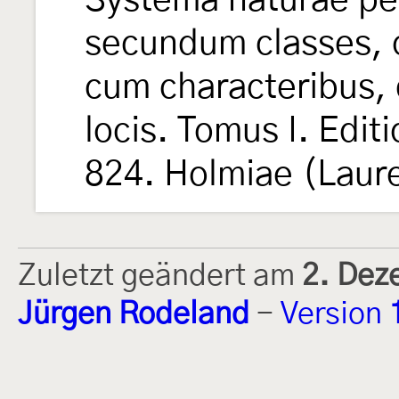
Systema naturae per
secundum classes, o
cum characteribus, 
locis. Tomus I. Edit
824. Holmiae (Laure
Zuletzt geändert am
2. Dez
Jürgen Rodeland
-
Version