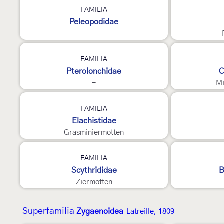
3
FAMILIA
Peleopodidae
-
FAMILIA
Pterolonchidae
C
-
Mi
3
2
FAMILIA
Elachistidae
Grasminiermotten
FAMILIA
Scythrididae
B
Ziermotten
Superfamilia
Zygaenoidea
Latreille, 1809