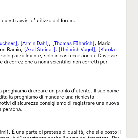
questi avvisi d’utilizzo del forum.
Buchner]
,
[Armin Dahl]
,
[Thomas Fähnrich]
, Mario
 von Ramin,
[Axel Steiner]
,
[Heinrich Vogel]
,
[Karola
 solo parzialmente, solo in casi eccezionali. Dovesse
di correzione a nomi scientifici non corretti per
la preghiamo di creare un profilo d’utente. Il suo nome
dita la preghiamo di mandare una richiesta
tivi di sicurezza consigliamo di registrare una nuova
ua persona.
mi). È una parte di pretesa di qualità, che si e posto il