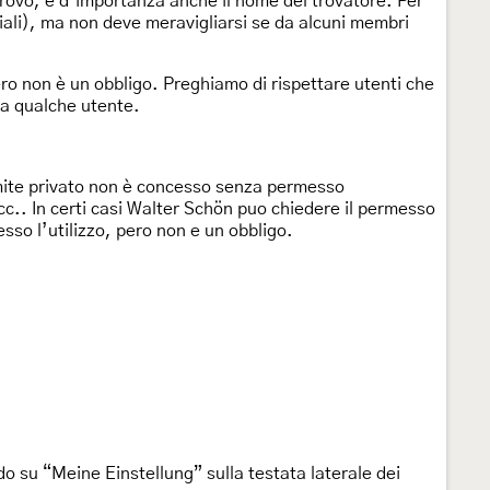
ritrovo, è d’importanza anche il nome del trovatore. Per
iali), ma non deve meravigliarsi se da alcuni membri
ro non è un obbligo. Preghiamo di rispettare utenti che
 a qualche utente.
 limite privato non è concesso senza permesso
cc.. In certi casi Walter Schön puo chiedere il permesso
esso l’utilizzo, pero non e un obbligo.
ndo su “Meine Einstellung” sulla testata laterale dei