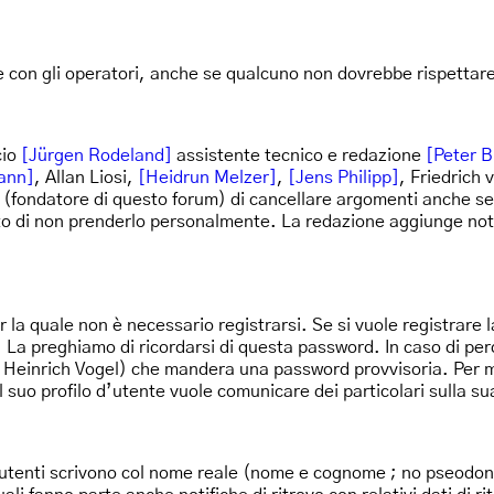
 e con gli operatori, anche se qualcuno non dovrebbe rispettare 
cio
[Jürgen Rodeland]
assistente tecnico e redazione
[Peter 
ann]
, Allan Liosi,
[Heidrun Melzer]
,
[Jens Philipp]
, Friedrich
 (fondatore di questo forum) di cancellare argomenti anche se
to di non prenderlo personalmente. La redazione aggiunge note 
 la quale non è necessario registrarsi. Se si vuole registrare 
 La preghiamo di ricordarsi di questa password. In caso di per
Heinrich Vogel) che mandera una password provvisoria. Per mo
l suo profilo d’utente vuole comunicare dei particolari sulla s
gli utenti scrivono col nome reale (nome e cognome ; no pseodoni