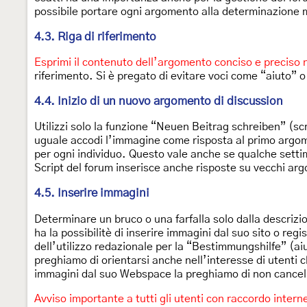
possibile portare ogni argomento alla determinazione m
4.3. Riga di riferimento
Esprimi il contenuto dell’argomento conciso e preciso ne
riferimento. Si è pregato di evitare voci come “aiuto” 
4.4. Inizio di un nuovo argomento di discussion
Utilizzi solo la funzione “Neuen Beitrag schreiben” (s
uguale accodi l’immagine come risposta al primo argome
per ogni individuo. Questo vale anche se qualche settim
Script del forum inserisce anche risposte su vecchi arg
4.5. Inserire immagini
Determinare un bruco o una farfalla solo dalla descrizi
ha la possibilitè di inserire immagini dal suo sito o re
dell’utilizzo redazionale per la “Bestimmungshilfe” (aiu
preghiamo di orientarsi anche nell’interesse di utenti
immagini dal suo Webspace la preghiamo di non cancella
Avviso importante a tutti gli utenti con raccordo intern