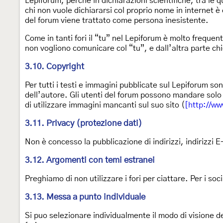
Lepiforum, perche in dichiarazioni scientifiche, tra le q
chi non vuole dichiararsi col proprio nome in internet
del forum viene trattato come persona inesistente.
Come in tanti fori il “tu” nel Lepiforum è molto freque
non vogliono comunicare col “tu”, e dall’altra parte ch
3.10. Copyright
Per tutti i testi e immagini pubblicate sul Lepiforum s
dell’autore. Gli utenti del forum possono mandare solo 
di utilizzare immagini mancanti sul suo sito (
[http://w
3.11. Privacy (protezione dati)
Non è concesso la pubblicazione di indirizzi, indirizzi E-
3.12. Argomenti con temi estranei
Preghiamo di non utilizzare i fori per ciattare. Per i s
3.13. Messa a punto individuale
Si puo selezionare individualmente il modo di visione de