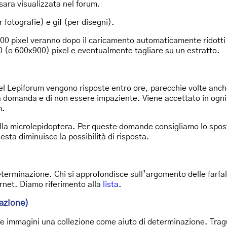
sara visualizzata nel forum.
r fotografie) e gif (per disegni).
00 pixel veranno dopo il caricamento automaticamente ridotti a
 (o 600x900) pixel e eventualmente tagliare su un estratto.
nel Lepiforum vengono risposte entro ore, parecchie volte anc
la domanda e di non essere impaziente. Viene accettato in ogn
m.
ulla microlepidoptera. Per queste domande consigliamo lo spo
hiesta diminuisce la possibilità di risposta.
eterminazione. Chi si approfondisce sull’argomento delle farfall
ternet. Diamo riferimento alla
lista
.
nazione)
tre immagini una collezione come aiuto di determinazione. Tragu