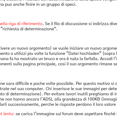
a puo anche finire in un gruppo di speci.
lla riga di riferimento
. Se il filo di discussione si indirizza 
o “richiesta di determinazione”.
crivere un nuovo argomento) se vuole iniziare un nuovo argomen
nto o utilizzi piu volte la funzione “Datei hochladen” (sopra
ana fa ha mostrato un bruco e ora è nata la farfalla. Accodi l
omenti sulla pagina principale, cosi il suo argomento rimane s
one sara difficile e poche volte possibile. Per questo motivo 
gistrate nel suo computer. Chi inserisce le sue immagini per de
to di determinazione). Per evitare lavori inutili preghiamo di 
 che non hanno ancora l’ADSL alla grandezza di 100KB (immagin
rli succesivamente, perche le risposte perdono il loro valore 
et lento:
se carica l’immagine sul forum deve aspettare finchè i