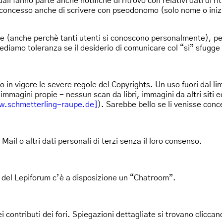
uali fanno parte anche notifiche di ritrovo con relativi dati di 
 è concesso anche di scrivere con pseodonomo (solo nome o iniz
nte (anche perchè tanti utenti si conoscono personalmente), pe
iediamo toleranza se il desiderio di comunicare col “si” sfugge
ono in vigore le severe regole del Copyrights. Un uso fuori dal
immagini propie - nessun scan da libri, immagini da altri siti e
ww.schmetterling-raupe.de]
). Sarebbe bello se li venisse conc
Mail o altri dati personali di terzi senza il loro consenso.
oci del Lepiforum c’è a disposizione un “Chatroom”.
i contributi dei fori. Spiegazioni dettagliate si trovano clicca