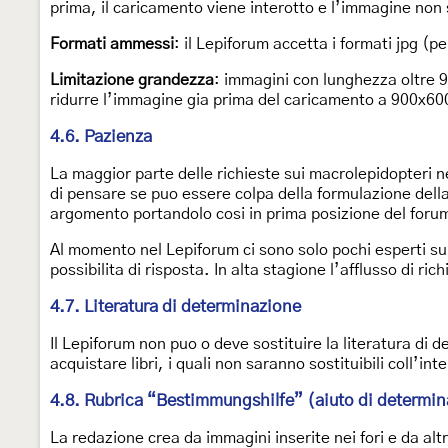
prima, il caricamento viene interotto e l’immagine non 
Formati ammessi
: il Lepiforum accetta i formati jpg (pe
Limitazione grandezza
: immagini con lunghezza oltre 9
ridurre l’immagine gia prima del caricamento a 900x600
4.6. Pazienza
La maggior parte delle richieste sui macrolepidopteri 
di pensare se puo essere colpa della formulazione del
argomento portandolo cosi in prima posizione del foru
Al momento nel Lepiforum ci sono solo pochi esperti s
possibilita di risposta. In alta stagione l’afflusso di ric
4.7. Literatura di determinazione
Il Lepiforum non puo o deve sostituire la literatura di d
acquistare libri, i quali non saranno sostituibili coll’in
4.8. Rubrica “Bestimmungshilfe” (aiuto di determi
La redazione crea da immagini inserite nei fori e da al