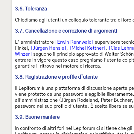
3.6. Toleranza
Chiediamo agli utenti un colloquio tolerante tra di loro
3.7. Cancellazione e correzione di argomenti
L’ amministratore
[Erwin Rennwald]
supervisore tecni
Finkel,
[Jürgen Hensle]
,
[Michel Kettner]
,
[Clas Lehm
Winzer]
seguono il principio approvato di Walter Schön
entrare in vigore questo caso preghiamo l’utente colpi
garantire il ritrovo nel motore di ricerca.
3.8. Registrazione e profile d’utente
Il Lepiforum è una piattaforma di discussione aperta per
viene protetto da una password eleggibile liberamente.
all’amministrazione (Jürgen Rodeland, Peter Buchner, 
password nel suo profilo d’utente. È scelta libera se su
3.9. Buone maniere
In confronto di altri fori nel Lepiforum ci si tiene che 