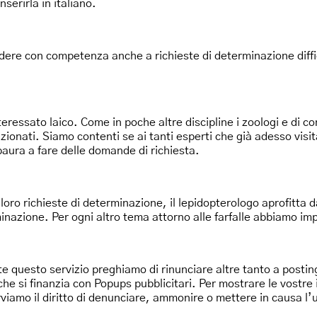
nserirla in italiano.
dere con competenza anche a richieste di determinazione diffici
eressato laico. Come in poche altre discipline i zoologi e di co
izionati. Siamo contenti se ai tanti esperti che già adesso vis
paura a fare delle domande di richiesta.
oro richieste di determinazione, il lepidopterologo aprofitta d
nazione. Per ogni altro tema attorno alle farfalle abbiamo imp
ente questo servizio preghiamo di rinunciare altre tanto a posti
che si finanzia con Popups pubblicitari. Per mostrare le vostre 
erviamo il diritto di denunciare, ammonire o mettere in causa 