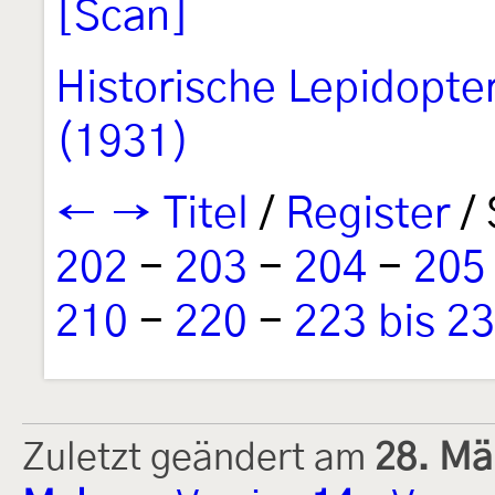
[Scan]
Historische Lepidopte
(1931)
←
→
Titel
/
Register
/ 
202
-
203
-
204
-
205
210
-
220
-
223 bis 2
Zuletzt geändert am
28. Mä