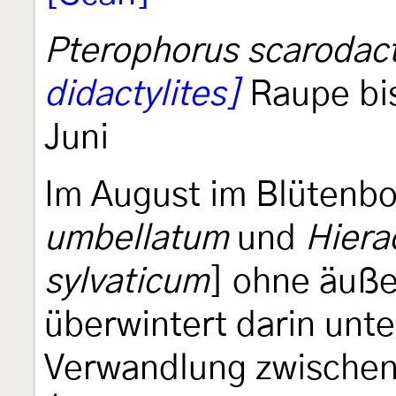
Pterophorus scarodact
didactylites]
Raupe bis
Juni
Im August im Blütenb
umbellatum
und
Hiera
sylvaticum
] ohne äuß
überwintert darin unt
Verwandlung zwischen 