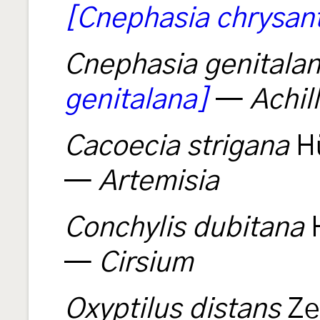
[Cnephasia chrysan
Cnephasia genitala
genitalana]
—
Achil
Cacoecia strigana
H
—
Artemisia
Conchylis dubitana
—
Cirsium
Oxyptilus distans
Ze