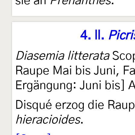
sie an
Prenanthes
.
4. ll.
Picri
Diasemia litterata
Sco
Raupe Mai bis Juni, Fa
Ergängung: Juni bis]
Disqué erzog die Raup
hieracioides
.