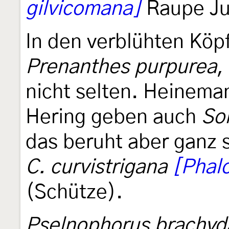
gilvicomana]
Raupe Jul
In den verblühten Kö
Prenanthes purpurea
,
nicht selten. Heinema
Hering geben auch
So
das beruht aber ganz 
C. curvistrigana
[Phalo
(Schütze).
Pselnophorus brachyd