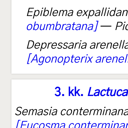
Epiblema expallida
obumbratana]
—
Pi
Depressaria arenell
[Agonopterix arenel
3. kk.
Lactuca
Semasia conterminan
[Eucosma contermina