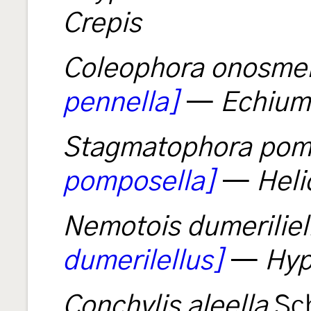
Crepis
Coleophora onosmel
pennella]
—
Echium
Stagmatophora pom
pomposella]
—
Heli
Nemotois dumeriliel
dumerilellus]
—
Hyp
Conchylis aleella
Sc