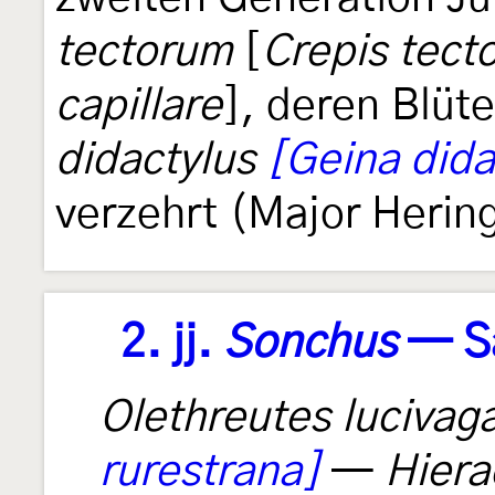
tectorum
[
Crepis tect
capillare
], deren Blüt
didactylus
[Geina dida
verzehrt (Major Hering
2. jj.
Sonchus
— Sa
Olethreutes lucivag
rurestrana]
—
Hiera