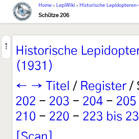
Home
›
LepiWiki
›
Historische Lepidopteren-
Schütze 206
Historische Lepidopte
(1931)
←
→
Titel
/
Register
/ 
202
-
203
-
204
-
205
210
-
220
-
223 bis 2
[Scan]