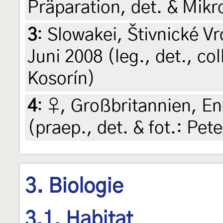
Präparation, det. & Mik
3
:
Slowakei, Štivnické Vr
Juni 2008 (leg., det., col
Kosorín)
4
:
♀, Großbritannien, En
(praep., det. & fot.: Pete
3. Biologie
3.1. Habitat