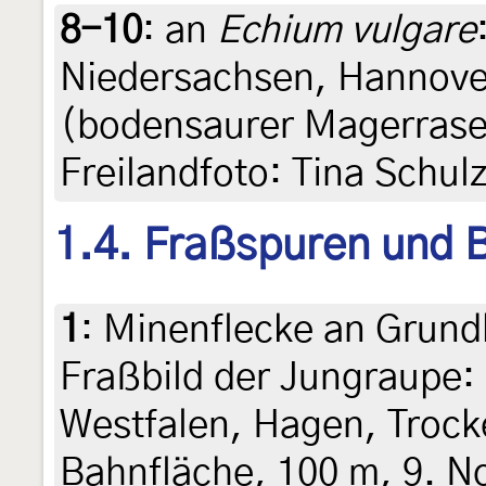
8-10
:
an
Echium vulgare
Niedersachsen, Hannover
(bodensaurer Magerrasen
Freilandfoto: Tina Schul
1.4. Fraßspuren und B
1
:
Minenflecke an Grund
Fraßbild der Jungraupe:
Westfalen, Hagen, Trock
Bahnfläche, 100 m, 9. N