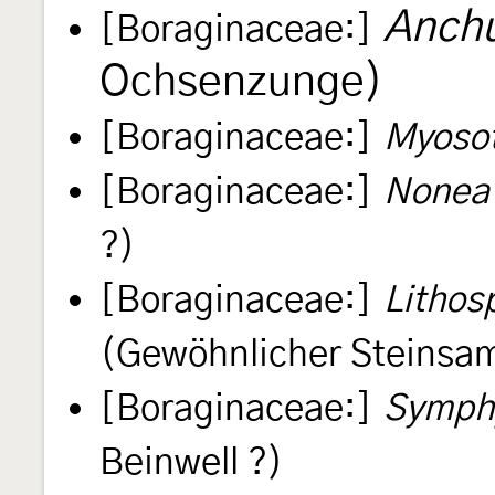
Anchu
[Boraginaceae:]
Ochsenzunge)
[Boraginaceae:]
Myosot
[Boraginaceae:]
Nonea 
?)
[Boraginaceae:]
Lithos
(Gewöhnlicher Steinsa
[Boraginaceae:]
Symphy
Beinwell ?)