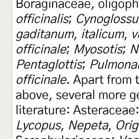
Boraginaceae, oligop
officinalis
;
Cynoglossum
gaditanum
,
italicum
,
v
officinale
;
Myosotis
;
N
Pentaglottis
;
Pulmonari
officinale
. Apart from 
above, several more g
literature: Asteraceae
Lycopus
,
Nepeta
,
Ori