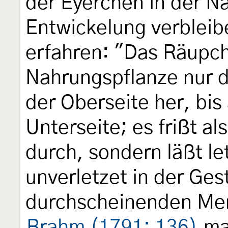
der Eyerchen in der Nä
Entwickelung verbleib
erfahren: "Das Räupch
Nahrungspflanze nur d
der Oberseite her, bis
Unterseite; es frißt al
durch, sondern läßt l
unverletzet in der Ges
durchscheinenden Mem
Brahm (1791: 136)
mac