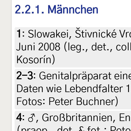
2.2.1. Männchen
1
:
Slowakei, Štivnické Vr
Juni 2008 (leg., det., col
Kosorín)
2-3
:
Genitalpräparat ein
Daten wie Lebendfalter 
Fotos: Peter Buchner)
4
:
♂, Großbritannien, En
(praep., det. & fot.: Pete