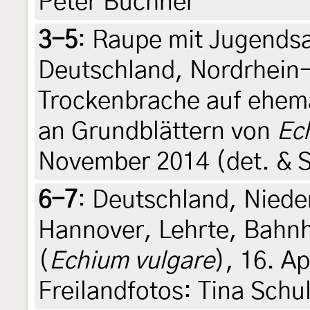
Peter Buchner
3-5
:
Raupe mit Jugendsa
Deutschland, Nordrhein
Trockenbrache auf ehema
an Grundblättern von
Ec
November 2014 (det. & S
6-7
:
Deutschland, Niede
Hannover, Lehrte, Bahnh
(
Echium vulgare
), 16. Ap
Freilandfotos: Tina Schu