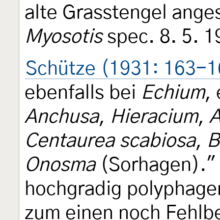
alte Grasstengel ang
Myosotis
spec. 8. 5. 1
Schütze (1931: 163-1
ebenfalls bei
Echium
,
Anchusa
,
Hieracium
,
A
Centaurea scabiosa
,
B
Onosma
(Sorhagen)." 
hochgradig polyphagen
zum einen noch Fehlb