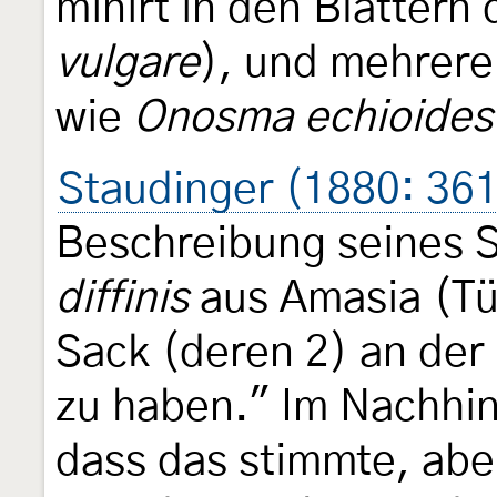
minirt in den Blättern
vulgare
), und mehrer
wie
Onosma echioides
Staudinger (1880: 36
Beschreibung seines
diffinis
aus Amasia (Tür
Sack (deren 2) an der
zu haben." Im Nachhine
dass das stimmte, aber