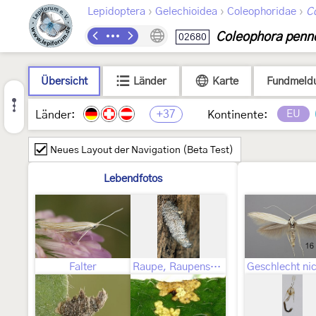
›
›
›
Lepidoptera
Gelechioidea
Coleophoridae
C
Coleophora penne
02680
Übersicht
Länder
Karte
Fundmeld
+37
EU
Länder:
Kontinente:
Neues Layout der Navigation (Beta Test)
Lebendfotos
Falter
Raupe, Raupensack