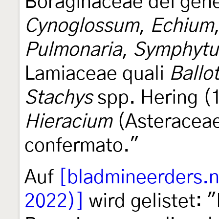
Boraginaceae dei gen
Cynoglossum
,
Echium
Pulmonaria
,
Symphyt
Lamiaceae quali
Ballo
Stachys
spp. Hering (1
Hieracium
(Asteraceae)
confermato."
Auf
[bladmineerders.nl
2022)]
wird gelistet: