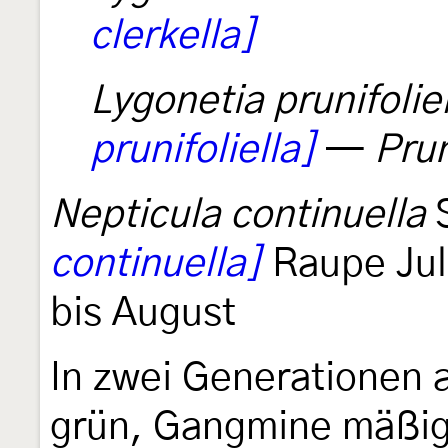
clerkella]
Lygonetia prunifoliel
prunifoliella]
—
Pru
Nepticula continuella
S
continuella]
Raupe Juli
bis August
In zwei Generationen 
grün, Gangmine mäßig