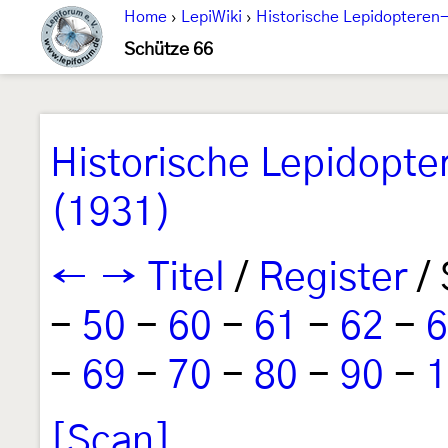
Home
›
LepiWiki
›
Historische Lepidopteren-
Schütze 66
Historische Lepidopte
(1931)
←
→
Titel
/
Register
/ 
-
50
-
60
-
61
-
62
-
6
-
69
-
70
-
80
-
90
-
1
[Scan]