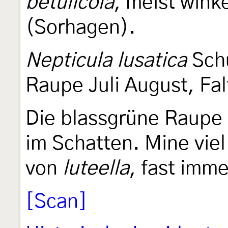
betulicola
, meist winke
(Sorhagen).
Nepticula lusatica
Sch
Raupe Juli August, Fal
Die blassgrüne Raupe
im Schatten. Mine viel
von
luteella
, fast imme
[Scan]