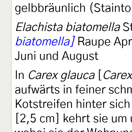
gelbbräunlich (Staint
Elachista biatomella
S
biatomella]
Raupe April
Juni und August
In
Carex glauca
[
Carex
aufwärts in feiner sch
Kotstreifen hinter sic
[2,5 cm] kehrt sie um 