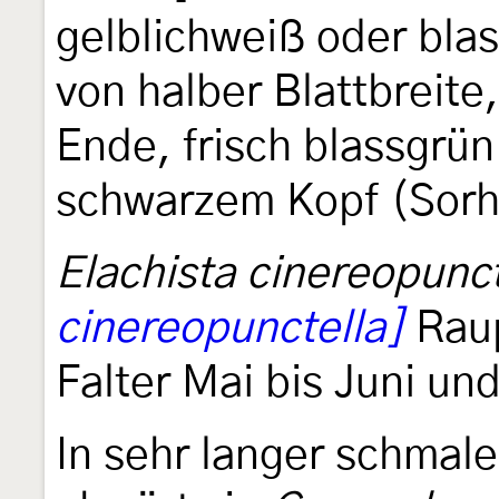
gelblichweiß oder bla
von halber Blattbreite
Ende, frisch blassgrü
schwarzem Kopf (Sorh
Elachista cinereopunct
cinereopunctella]
Raup
Falter Mai bis Juni un
In sehr langer schmale