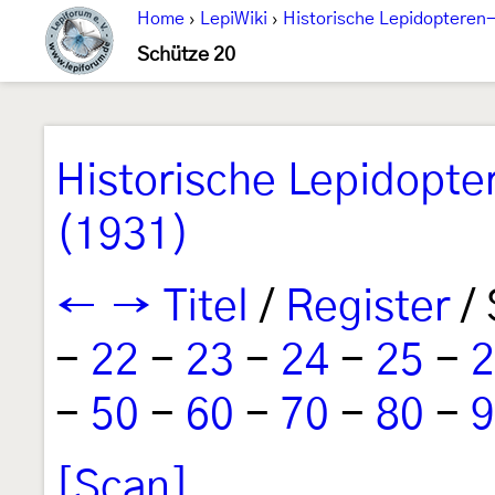
Home
›
LepiWiki
›
Historische Lepidopteren-
Schütze 20
Historische Lepidopte
(1931)
←
→
Titel
/
Register
/ 
-
22
-
23
-
24
-
25
-
2
-
50
-
60
-
70
-
80
-
9
[Scan]