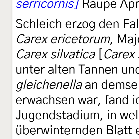
serricornis]
Raupe April
Schleich erzog den Fa
Carex ericetorum
, Maj
Carex silvatica
[
Carex 
unter alten Tannen u
gleichenella
an demsel
erwachsen war, fand i
Jugendstadium, in wel
überwinternden Blatt e