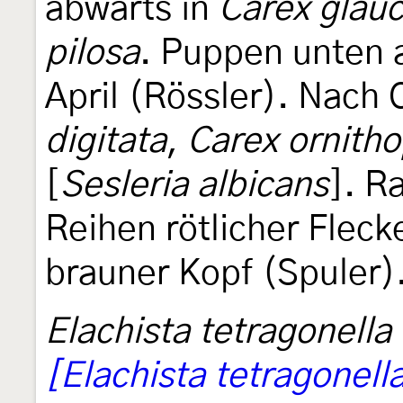
abwärts in
Carex glau
pilosa
. Puppen unten
April (Rössler). Nach
digitata
,
Carex ornith
[
Sesleria albicans
]. R
Reihen rötlicher Flec
brauner Kopf (Spuler)
Elachista tetragonella
[Elachista tetragonell