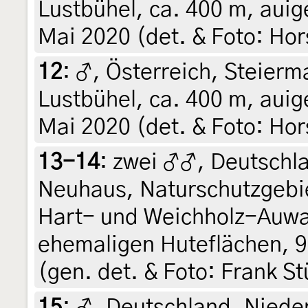
Lustbühel, ca. 400 m, auig
Mai 2020 (det. & Foto: Hor
12
:
♂, Österreich, Steierma
Lustbühel, ca. 400 m, auig
Mai 2020 (det. & Foto: Hor
13-14
:
zwei ♂♂, Deutschl
Neuhaus, Naturschutzgebie
Hart- und Weichholz-Auwal
ehemaligen Huteflächen, 9 
(gen. det. & Foto: Frank S
15
:
♂, Deutschland, Niede