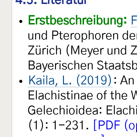
4.5. Literatur
Erstbeschreibung:
F
und Pterophoren der
Zürich (Meyer und Ze
Bayerischen Staats
Kaila, L. (2019)
: An
Elachistinae of the 
Gelechioidea: Elach
(1): 1-231.
[PDF (o