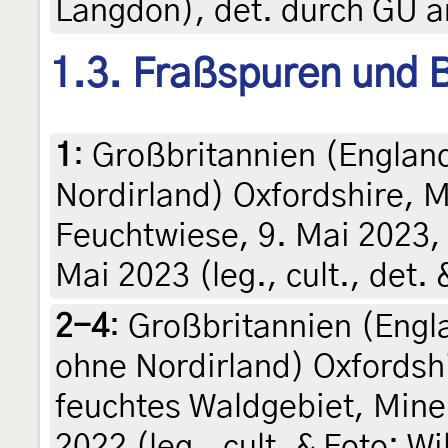
Langdon), det. durch GU a
1.3. Fraßspuren und B
1
:
Großbritannien (England
Nordirland) Oxfordshire, 
Feuchtwiese, 9. Mai 2023,
Mai 2023 (leg., cult., det.
2-4
:
Großbritannien (Engl
ohne Nordirland) Oxfordshi
feuchtes Waldgebiet, Min
2022 (leg., cult. & Foto: Wi