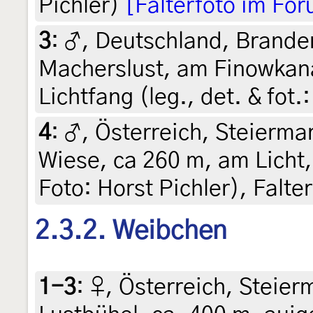
Pichler)
[Falterfoto im Fo
3
:
♂, Deutschland, Brande
Macherslust, am Finowkana
Lichtfang (leg., det. & fot
4
:
♂, Österreich, Steierma
Wiese, ca 260 m, am Licht, 
Foto: Horst Pichler), Falt
2.3.2. Weibchen
1-3
:
♀, Österreich, Steierm