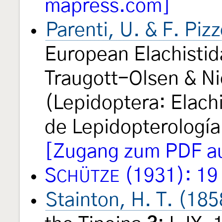
mapress.com]
Parenti, U. & F. Piz
European Elachisti
Traugott-Olsen & Nie
(Lepidoptera: Elach
de Lepidopterologí
[Zugang zum PDF au
S
(1931): 19
CHÜTZE
Stainton, H. T. (185