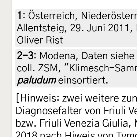
1
:
Österreich, Niederöster
Allentsteig, 29. Juni 2011,
Oliver Rist
2-3
:
Modena, Daten siehe E
coll. ZSM, "Klimesch-Sam
paludum
einsortiert.
[Hinweis: zwei weitere zun
Diagnosefalter von Friuli V
bzw. Friuli Venezia Giulia
2018 nach Hiweis von Tym