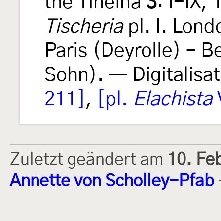
the Tineina
3
: I-IX,
Tischeria
pl. I. Lond
Paris (Deyrolle) – Be
Sohn). — Digitalisat
211]
,
[pl.
Elachista
V
Zuletzt geändert am
10. Fe
Annette von Scholley-Pfab