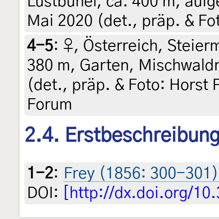
Lustbühel, ca. 400 m, auig
Mai 2020 (det., präp. & Fot
4-5
:
♀, Österreich, Steierm
380 m, Garten, Mischwaldr
(det., präp. & Foto: Horst 
Forum
2.4. Erstbeschreibun
1-2
:
Frey (1856: 300-301)
DOI:
[http://dx.doi.org/1