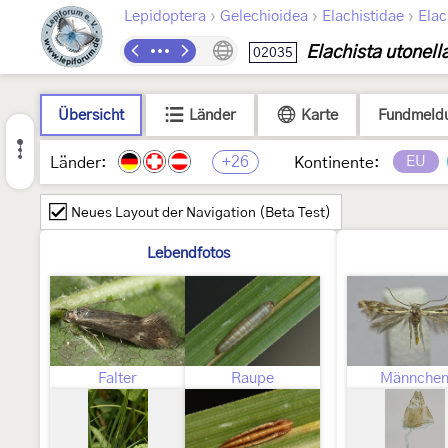
›
›
›
Lepidoptera
Gelechioidea
Elachistidae
Elac
Elachista utonell
02035
Übersicht
Länder
Karte
Fundmeld
+26
EU
Länder:
Kontinente:
Neues Layout der Navigation (Beta Test)
Lebendfotos
Falter
Raupe
Männche