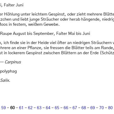
 Falter Juni
n der Höhlung unter leichtem Gespinst, oder zieht mehrere Blä
 Kätzchen und liebt junge Sträucher oder herab hängende, nie
 Moos in festem, weißem Gewebe.
Raupe August bis September, Falter Mai bis Juni
ich finde sie in der Heide viel öfter an niedrigen Sträuchern
re an einer Pflanze, sie fressen die Blätter teils am Rande,
t in lockerem Gespinst zwischen Blättern an der Erde (Schüt
—
Carpinus
polyphag
Salix
.
-
59
-
60
-
61
-
62
-
63
-
64
-
65
-
66
-
67
-
68
-
69
-
70
-
80