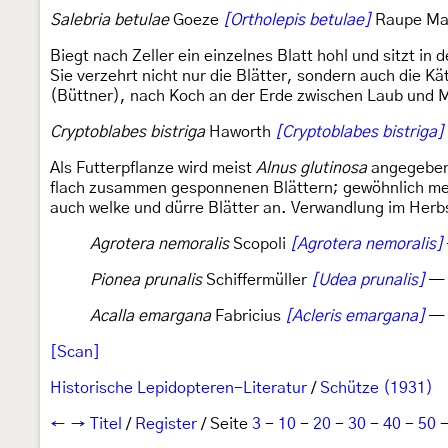
Salebria betulae
Goeze
[Ortholepis betulae]
Raupe Mai,
Biegt nach Zeller ein einzelnes Blatt hohl und sitzt i
Sie verzehrt nicht nur die Blätter, sondern auch die
(Büttner), nach Koch an der Erde zwischen Laub und
Cryptoblabes bistriga
Haworth
[Cryptoblabes bistriga]
Als Futterpflanze wird meist
Alnus glutinosa
angegeben, 
flach zusammen gesponnenen Blättern; gewöhnlich mehre
auch welke und dürre Blätter an. Verwandlung im Herbs
Agrotera nemoralis
Scopoli
[Agrotera nemoralis]
Pionea prunalis
Schiffermüller
[Udea prunalis]
— 
Acalla emargana
Fabricius
[Acleris emargana]
—
[Scan]
Historische Lepidopteren-Literatur
/
Schütze (1931)
←
→
Titel
/
Register
/ Seite
3
-
10
-
20
-
30
-
40
-
50