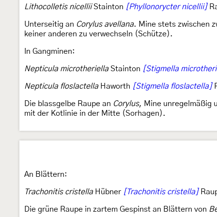
Lithocolletis nicellii
Stainton
[Phyllonorycter nicellii]
Ra
Unterseitig an
Corylus avellana
. Mine stets zwischen z
keiner anderen zu verwechseln (Schütze).
In Gangminen:
Nepticula microtheriella
Stainton
[Stigmella microtheri
Nepticula floslactella
Haworth
[Stigmella floslactella]
R
Die blassgelbe Raupe an
Corylus
, Mine unregelmäßig u
mit der Kotlinie in der Mitte (Sorhagen).
An Blättern:
Trachonitis cristella
Hübner
[Trachonitis cristella]
Raup
Die grüne Raupe in zartem Gespinst an Blättern von
Be