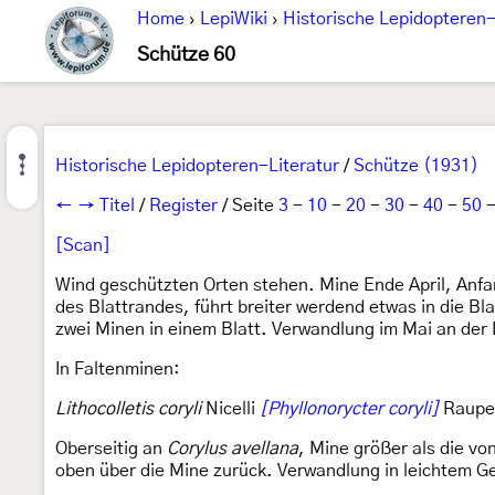
Home
›
LepiWiki
›
Historische Lepidopteren-
Schütze 60
Historische Lepidopteren-Literatur
/
Schütze (1931)
←
→
Titel
/
Register
/ Seite
3
-
10
-
20
-
30
-
40
-
50
[Scan]
Wind geschützten Orten stehen. Mine Ende April, Anfan
des Blattrandes, führt breiter werdend etwas in die Bla
zwei Minen in einem Blatt. Verwandlung im Mai an der
In Faltenminen:
Lithocolletis coryli
Nicelli
[Phyllonorycter coryli]
Raupe 
Oberseitig an
Corylus avellana
, Mine größer als die vo
oben über die Mine zurück. Verwandlung in leichtem G