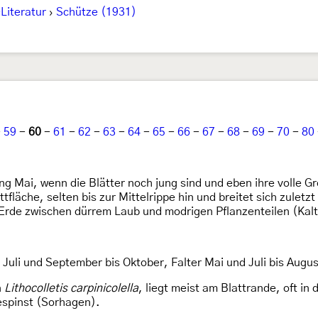
Literatur
›
Schütze (1931)
-
59
-
60
-
61
-
62
-
63
-
64
-
65
-
66
-
67
-
68
-
69
-
70
-
80
g Mai, wenn die Blätter noch jung sind und eben ihre volle Gr
ttfläche, selten bis zur Mittelrippe hin und breitet sich zulet
 Erde zwischen dürrem Laub und modrigen Pflanzenteilen (Kal
Juli und September bis Oktober, Falter Mai und Juli bis Augus
n
Lithocolletis carpinicolella
, liegt meist am Blattrande, oft in
espinst (Sorhagen).