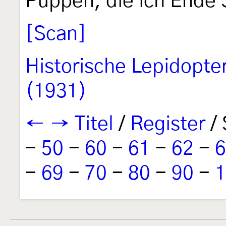
Puppen, die ich Ende
[Scan]
Historische Lepidopte
(1931)
←
→
Titel
/
Register
/ 
-
50
-
60
-
61
-
62
-
6
-
69
-
70
-
80
-
90
-
1