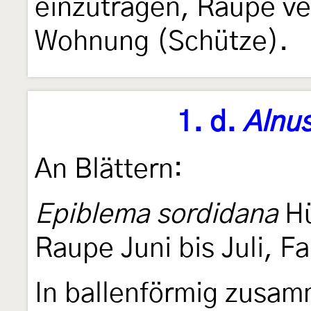
einzutragen, Raupe ve
Wohnung (Schütze).
1. d.
Alnu
An Blättern:
Epiblema sordidana
H
Raupe Juni bis Juli, F
In ballenförmig zusa