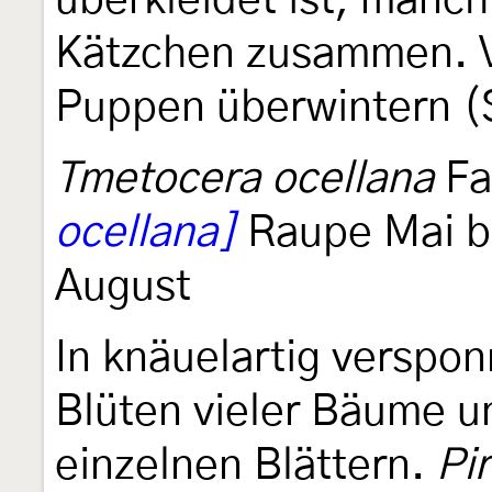
überkleidet ist, manch
Kätzchen zusammen. V
Puppen überwintern (
Tmetocera ocellana
Fa
ocellana]
Raupe Mai bis
August
In knäuelartig verspo
Blüten vieler Bäume u
einzelnen Blättern.
Pi