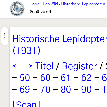
Home
›
LepiWiki
›
Historische Lepidopteren-
Schütze 68
Historische Lepidopte
(1931)
←
→
Titel
/
Register
/ 
-
50
-
60
-
61
-
62
-
6
-
69
-
70
-
80
-
90
-
1
[Scan]