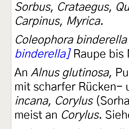
Sorbus
,
Crataegus
,
Qu
Carpinus
,
Myrica
.
Coleophora binderella
binderella]
Raupe bis M
An
Alnus glutinosa
, P
mit scharfer Rücken-
incana
,
Corylus
(Sorha
meist an
Corylus
. Sieh