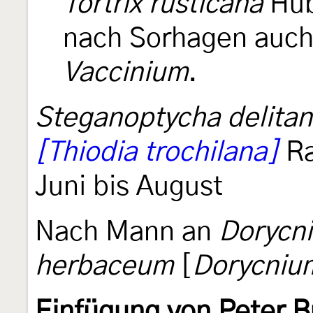
Tortrix rusticana
Hü
nach Sorhagen auc
Vaccinium
.
Steganoptycha delita
[Thiodia trochilana]
Ra
Juni bis August
Nach Mann an
Dorycn
herbaceum
[
Dorycniu
Einfügung von Peter 