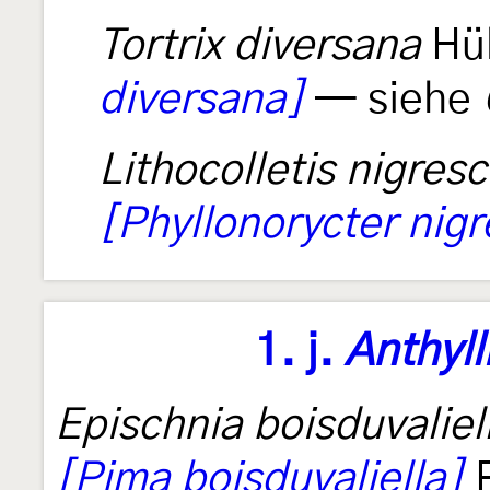
Tortrix diversana
Hü
diversana]
— siehe
Lithocolletis nigresc
[Phyllonorycter nigr
1. j.
Anthyll
Epischnia boisduvaliel
[Pima boisduvaliella]
R