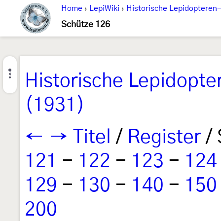
Home
›
LepiWiki
›
Historische Lepidopteren-
Schütze 126
Historische Lepidopte
(1931)
←
→
Titel
/
Register
/ 
121
-
122
-
123
-
124
129
-
130
-
140
-
150
200