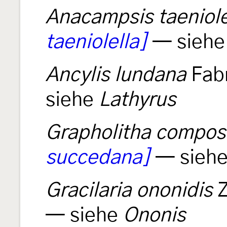
Anacampsis taeniole
taeniolella]
— sieh
Ancylis lundana
Fabr
siehe
Lathyrus
Grapholitha composi
succedana]
— sieh
Gracilaria ononidis
Z
— siehe
Ononis