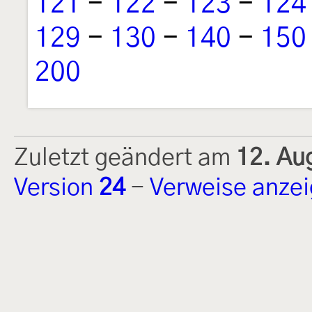
121
-
122
-
123
-
124
129
-
130
-
140
-
150
200
Zuletzt geändert am
12. Au
Version
24
-
Verweise anze