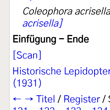
Coleophora acrisell
acrisella]
Einfügung - Ende
[Scan]
Historische Lepidopte
(1931)
←
→
Titel
/
Register
/ 