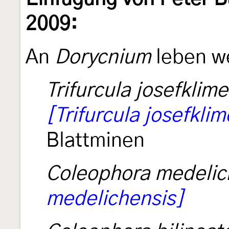
2009:
An
Dorycnium
leben we
Trifurcula josefklim
[Trifurcula josefkli
Blattminen
Coleophora medelic
medelichensis]