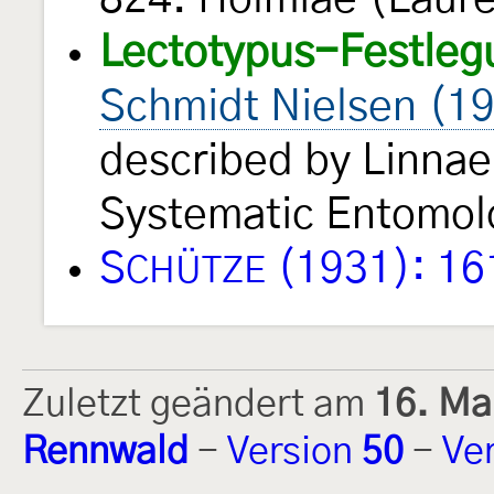
Lectotypus-Festleg
Schmidt Nielsen (1
described by Linnae
Systematic Entomo
S
(1931): 16
CHÜTZE
Zuletzt geändert am
16. Ma
Rennwald
-
Version
50
-
Ve