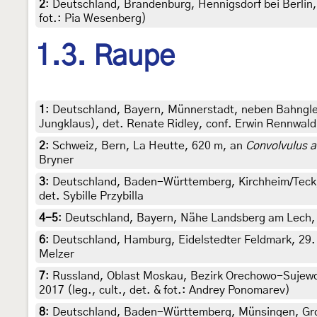
2
:
Deutschland, Brandenburg, Hennigsdorf bei Berlin,
fot.: Pia Wesenberg)
1.3. Raupe
1
:
Deutschland, Bayern, Münnerstadt, neben Bahnglei
Jungklaus), det. Renate Ridley, conf. Erwin Rennwald
2
:
Schweiz, Bern, La Heutte, 620 m, an
Convolvulus a
Bryner
3
:
Deutschland, Baden-Württemberg, Kirchheim/Teck, c
det. Sybille Przybilla
4-5
:
Deutschland, Bayern, Nähe Landsberg am Lech, ca
6
:
Deutschland, Hamburg, Eidelstedter Feldmark, 29. 
Melzer
7
:
Russland, Oblast Moskau, Bezirk Orechowo-Sujewo
2017 (leg., cult., det. & fot.: Andrey Ponomarev)
8
:
Deutschland, Baden-Württemberg, Münsingen, Gr