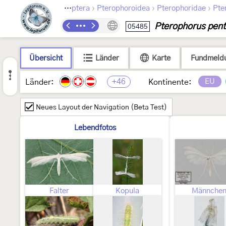
›
›
›
Lepidoptera
Pterophoroidea
Pterophoridae
Pte
Pterophorus pent
05485
Übersicht
Länder
Karte
Fundmeld
+46
EU
Länder:
Kontinente:
Neues Layout der Navigation (Beta Test)
Lebendfotos
Falter
Kopula
Männche