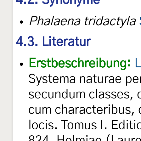
4.2. Synonyme
Phalaena tridactyla
4.3. Literatur
Erstbeschreibung:
L
Systema naturae per
secundum classes, o
cum characteribus, d
locis. Tomus I. Edit
824. Holmiae (Laure