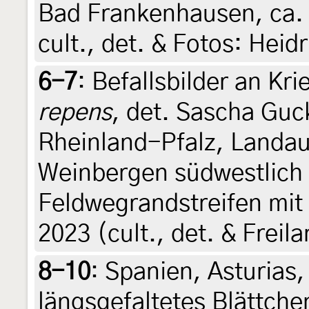
Bad Frankenhausen, ca. 2
cult., det. & Fotos: Heid
6-7
:
Befallsbilder an Kr
repens
, det. Sascha Guc
Rheinland-Pfalz, Landau 
Weinbergen südwestlich 
Feldwegrandstreifen mit
2023 (cult., det. & Freil
8-10
:
Spanien, Asturias,
längsgefaltetes Blättch