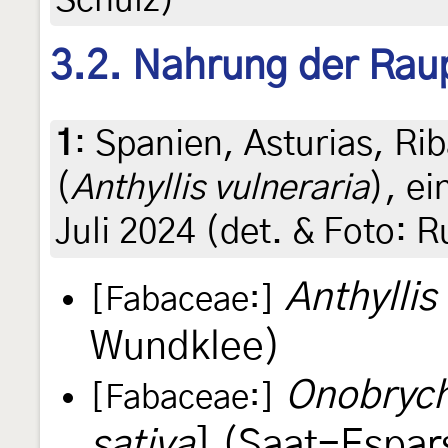
Schulz)
3.2. Nahrung der Rau
1
:
Spanien, Asturias, Ri
(
Anthyllis vulneraria
), e
Juli 2024 (det. & Foto: 
Anthyllis
[Fabaceae:]
Wundklee)
Onobrychi
[Fabaceae:]
sativa
] (Saat-Espar