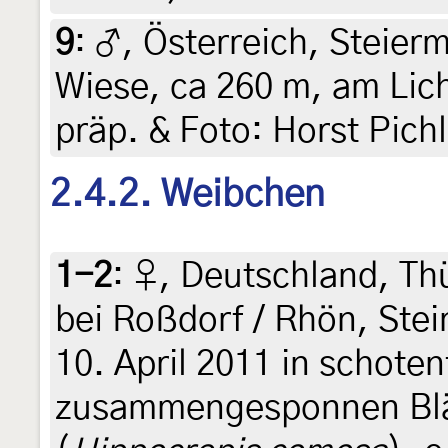
9
:
♂, Österreich, Steierm
Wiese, ca 260 m, am Lich
präp. & Foto: Horst Pich
2.4.2. Weibchen
1-2
:
♀, Deutschland, Th
bei Roßdorf / Rhön, Ste
10. April 2011 in schote
zusammengesponnen Blät