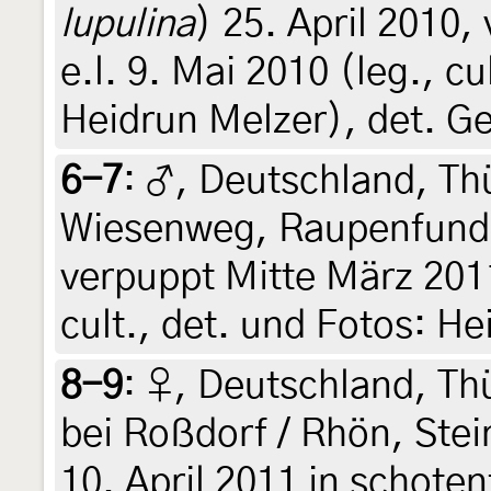
lupulina
) 25. April 2010,
e.l. 9. Mai 2010 (leg., cu
Heidrun Melzer), det. Ge
6-7
:
♂, Deutschland, Th
Wiesenweg, Raupenfund 
verpuppt Mitte März 2011,
cult., det. und Fotos: H
8-9
:
♀, Deutschland, Th
bei Roßdorf / Rhön, Ste
10. April 2011 in schote