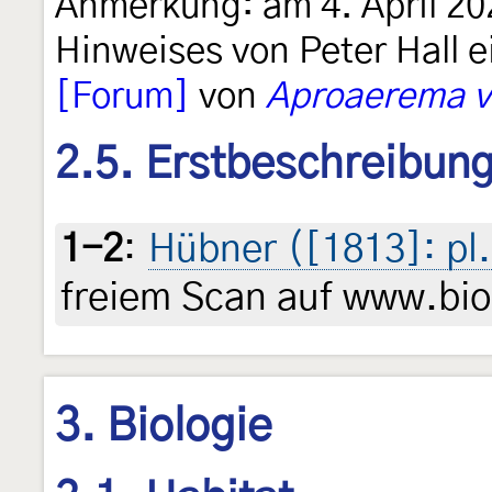
Anmerkung: am 4. April 20
Hinweises von Peter Hall e
[Forum]
von
Aproaerema vi
2.5. Erstbeschreibun
1-2
:
Hübner ([1813]: pl.
freiem Scan auf www.biod
3. Biologie