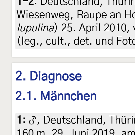
1-2
:
Deutschland, Thüri
Wiesenweg, Raupe an Ho
lupulina
) 25. April 2010,
(leg., cult., det. und Fo
2. Diagnose
2.1. Männchen
1
:
♂, Deutschland, Thür
160 m, 29. Juni 2019, am 