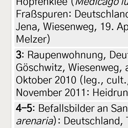
Hopfenklee (
Medicago lu
Fraßspuren: Deutschland
Jena, Wiesenweg, 19. Ap
Melzer)
3
:
Raupenwohnung, Deut
Göschwitz, Wiesenweg, a
Oktober 2010 (leg., cult.
November 2011: Heidrun
4-5
:
Befallsbilder an Sa
arenaria
): Deutschland,