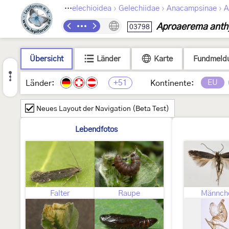
›
›
›
›
Lepidoptera
Gelechioidea
Gelechiidae
Anacampsinae
A
Aproaerema anthy
03798
Übersicht
Länder
Karte
Fundmeld
+51
EU
Länder:
Kontinente:
Neues Layout der Navigation (Beta Test)
Lebendfotos
Falter
Raupe
Männch