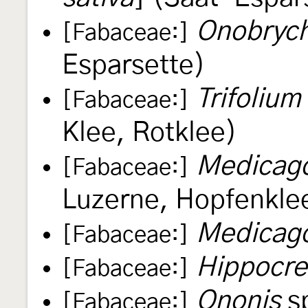
Onobrych
[Fabaceae:]
Esparsette)
Trifolium
[Fabaceae:]
Klee, Rotklee)
Medicago
[Fabaceae:]
Luzerne, Hopfenkle
Medicago
[Fabaceae:]
Hippocre
[Fabaceae:]
Ononis
sp
[Fabaceae:]