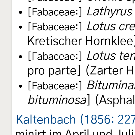
Lathyrus
[Fabaceae:]
Lotus cre
[Fabaceae:]
Kretischer Hornklee
Lotus ten
[Fabaceae:]
pro parte] (Zarter 
Bitumina
[Fabaceae:]
bituminosa
] (Asphal
Kaltenbach (1856: 22
minirt im April und Jul