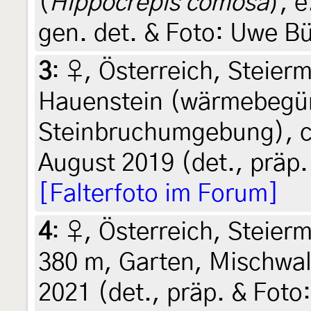
(
Hippocrepis comosa
), e
gen. det. & Foto: Uwe B
3
:
♀, Österreich, Steierm
Hauenstein (wärmebegün
Steinbruchumgebung), ca
August 2019 (det., präp.
[Falterfoto im Forum]
4
:
♀, Österreich, Steierm
380 m, Garten, Mischwal
2021 (det., präp. & Foto: