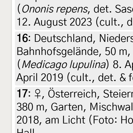
(
Ononis repens
, det. Sa
12. August 2023 (cult., d
16
:
Deutschland, Nieder
Bahnhofsgelände, 50 m, 
(
Medicago lupulina
) 8. A
April 2019 (cult., det. & 
17
:
♀, Österreich, Steier
380 m, Garten, Mischwa
2018, am Licht (Foto: Hor