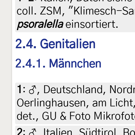
coll. ZSM, "Klimesch-S
psoralella
einsortiert.
2.4. Genitalien
2.4.1. Männchen
1
:
♂, Deutschland, Nord
Oerlinghausen, am Licht,
det., GU & Foto Mikrofot
2
:
♂, Italien, Südtirol, 