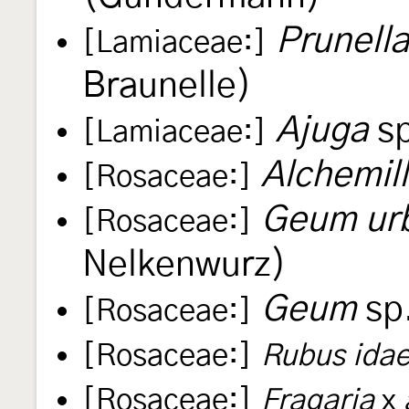
Prunella
[Lamiaceae:]
Braunelle)
Ajuga
sp
[Lamiaceae:]
Alchemil
[Rosaceae:]
Geum ur
[Rosaceae:]
Nelkenwurz)
Geum
sp
[Rosaceae:]
[Rosaceae:]
Rubus ida
[Rosaceae:]
Fragaria
x