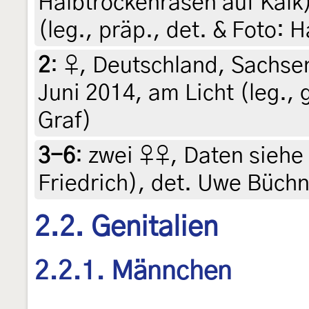
Halbtrockenrasen auf Kalk)
(leg., präp., det. & Foto:
2
:
♀, Deutschland, Sachsen
Juni 2014, am Licht (leg., 
Graf)
3-6
:
zwei ♀♀, Daten siehe 
Friedrich), det. Uwe Büch
2.2. Genitalien
2.2.1. Männchen