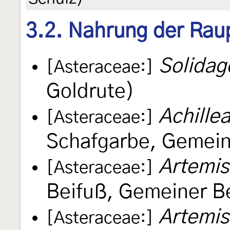
3.2. Nahrung der Rau
Solidag
[Asteraceae:]
Goldrute)
Achillea
[Asteraceae:]
Schafgarbe, Gemein
Artemis
[Asteraceae:]
Beifuß, Gemeiner B
Artemis
[Asteraceae:]