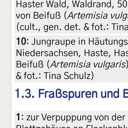
Haster Wald, Waldrand, 50 
von Beifuß (
Artemisia vulg
(cult., gen. det. & fot.: Tin
10
:
Jungraupe in Häutungs
Niedersachsen, Haste, Has
Beifuß (
Artemisia vulgaris
& fot.: Tina Schulz)
1.3. Fraßspuren und B
1
:
zur Verpuppung von der