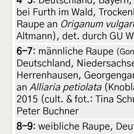
4-5
:
Deutschland, Bayern, 
bei Furth im Wald, Trocken
Raupe an
Origanum vulgar
Altmann), det. durch GU W
6-7
:
männliche Raupe
(Gon
Deutschland, Niedersachse
Herrenhausen, Georgengar
an
Alliaria petiolata
(Knobla
2015 (cult. & fot.: Tina Sc
Peter Buchner
8-9
:
weibliche Raupe, Deu