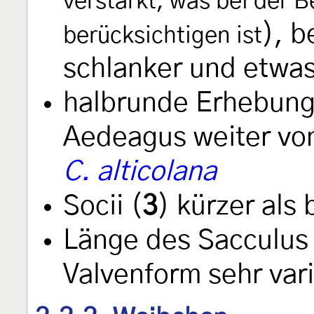
verstärkt, was bei der B
), b
berücksichtigen ist
schlanker und etwas
halbrunde Erhebung
Aedeagus weiter von 
C. alticolana
Socii (
3
) kürzer als 
Länge des Sacculus
Valvenform sehr vari