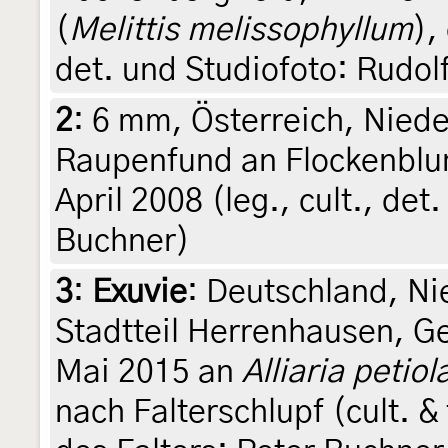
(
Melittis melissophyllum
),
det. und Studiofoto: Rudol
2
:
6 mm, Österreich, Niede
Raupenfund an Flockenblu
April 2008 (leg., cult., de
Buchner)
3
:
Exuvie
: Deutschland, N
Stadtteil Herrenhausen, G
Mai 2015 an
Alliaria petiol
nach Falterschlupf (cult. &