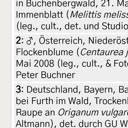
in Buchenbergwald, 21. M
Immenblatt (
Melittis meli
(leg., cult., det. und Studi
2
:
♂, Österreich, Niederös
Flockenblume (
Centaurea 
Mai 2008 (leg., cult., & F
Peter Buchner
3
:
Deutschland, Bayern, Ba
bei Furth im Wald, Trocken
Raupe an
Origanum vulgar
Altmann), det. durch GU W