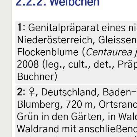
2.2.2. Weibchen
1
:
Genitalpräparat eines ni
Niederösterreich, Gleissen
Flockenblume (
Centaurea 
2008 (leg., cult., det., Pr
Buchner)
2
:
♀, Deutschland, Baden
Blumberg, 720 m, Ortsrand
Grün in den Gärten, in W
Waldrand mit anschließen