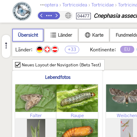
›
›
›
Lepidoptera
Tortricoidea
Tortricidae
Tortricin
Cnephasia assec
04477
Übersicht
Länder
Karte
Fundmeld
+33
EU
Länder:
Kontinente:
Neues Layout der Navigation (Beta Test)
Lebendfotos
Falter
Raupe
Weibchen