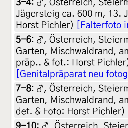
3-4
:
♂, Österreich, Steie
Jägersteig ca. 600 m, 13. J
Horst Pichler)
[Falterfoto
5-6
:
♂, Österreich, Steierm
Garten, Mischwaldrand, am 
präp.. & fot.: Horst Pichle
[Genitalpräparat neu fotog
7-8
:
♂, Österreich, Steierm
Garten, Mischwaldrand, am
det. & Foto: Horst Pichler)
9-10
:
♂, Österreich, Steier