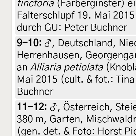
tinctoria
(Färberginster) e
Falterschlupf 19. Mai 2015 (
durch GU: Peter Buchner
9-10
:
♂, Deutschland, Nie
Herrenhausen, Georgengar
an
Alliaria petiolata
(Knobla
Mai 2015 (cult. & fot.: Tin
Buchner
11-12
:
♂, Österreich, Stei
380 m, Garten, Mischwaldr
(gen. det. & Foto: Horst Pi