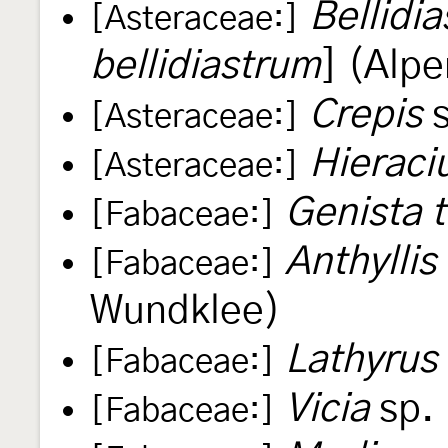
Bellidia
[Asteraceae:]
bellidiastrum
] (Alp
Crepis
s
[Asteraceae:]
Hierac
[Asteraceae:]
Genista t
[Fabaceae:]
Anthyllis
[Fabaceae:]
Wundklee)
Lathyrus
[Fabaceae:]
Vicia
sp. 
[Fabaceae:]