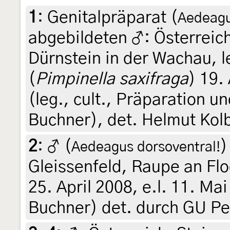
1
:
Genitalpräparat (
Aedeagus
abgebildeten ♂: Österreich
Dürnstein in der Wachau, l
(
Pimpinella saxifraga
) 19.
(leg., cult., Präparation u
Buchner), det. Helmut Kol
2
:
♂ (
)
Aedeagus dorsoventral!
Gleissenfeld, Raupe an Fl
25. April 2008, e.l. 11. Mai
Buchner) det. durch GU Pe