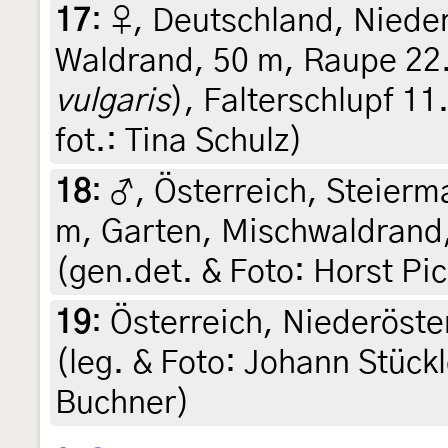
17
:
♀, Deutschland, Niede
Waldrand, 50 m, Raupe 22. 
vulgaris
), Falterschlupf 11
fot.: Tina Schulz)
18
:
♂, Österreich, Steierma
m, Garten, Mischwaldrand,
(gen.det. & Foto: Horst Pic
19
:
Österreich, Niederöste
(leg. & Foto: Johann Stück
Buchner)