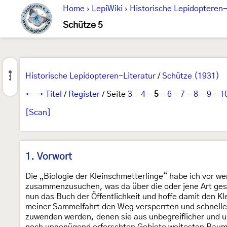
Home
›
LepiWiki
›
Historische Lepidopteren-
Schütze 5
Historische Lepidopteren-Literatur
/
Schütze (1931)
←
→
Titel
/
Register
/ Seite
3
-
4
-
5
-
6
-
7
-
8
-
9
-
1
[Scan]
1. Vorwort
Die „Biologie der Kleinschmetterlinge“ habe ich vor 
zusammenzusuchen, was da über die oder jene Art gesa
nun das Buch der Öffentlichkeit und hoffe damit den K
meiner Sammelfahrt den Weg versperrten und schneller
zuwenden werden, denen sie aus unbegreiflicher und 