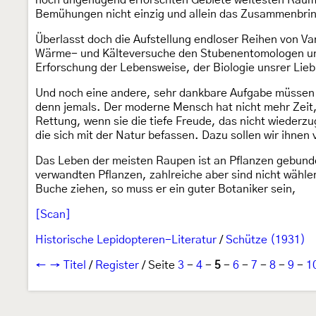
noch ungenügend erforschten Gebiete weitesten Raum u
Bemühungen nicht einzig und allein das Zusammenbrin
Überlasst doch die Aufstellung endloser Reihen von Va
Wärme- und Kälteversuche den Stubenentomologen und
Erforschung der Lebensweise, der Biologie unsrer Lie
Und noch eine andere, sehr dankbare Aufgabe müssen w
denn jemals. Der moderne Mensch hat nicht mehr Zeit, 
Rettung, wenn sie die tiefe Freude, das nicht wiederz
die sich mit der Natur befassen. Dazu sollen wir ihnen 
Das Leben der meisten Raupen ist an Pflanzen gebunden
verwandten Pflanzen, zahlreiche aber sind nicht wähler
Buche ziehen, so muss er ein guter Botaniker sein,
[Scan]
Historische Lepidopteren-Literatur
/
Schütze (1931)
←
→
Titel
/
Register
/ Seite
3
-
4
-
5
-
6
-
7
-
8
-
9
-
1