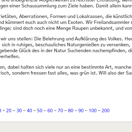
nd unbegrenzte Möglichkeiten zu reichster Entfaltung, wenn a
gen einer Schausammlung zum Ziele haben. Damit allein kann 
rietäten, Aberrationen, Formen und Lokalrassen, die künstlic
 kümmert euch auch nicht um Exoten. Wir Freilandsammler mü
blinge; sind doch noch eine Menge Raupen unbekannt, und von 
ir uns stellen: Die Belehrung und Aufklärung des Volkes. He
sich in ruhiges, beschauliches Naturgenießen zu versenken, u
ugebende Glück des in der Natur Suchenden nachempfinden, die
verhelfen.
, dabei halten sich viele nur an eine bestimmte Art, manche f
isch, sondern fressen fast alles, was grün ist. Will also der
0
-
20
-
30
-
40
-
50
-
60
-
70
-
80
-
90
-
100
-
200