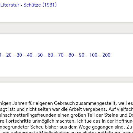
Literatur
›
Schütze (1931)
0
-
20
-
30
-
40
-
50
-
60
-
70
-
80
-
90
-
100
-
200
wenigen Jahren für eigenen Gebrauch zusammengestellt, weil e
gt ist; und nicht selten war die Arbeit vergebens. Auf vielf
leinschmetterlingsfreunden einen großen Teil der Steine und 
e Fortschritte unmöglich machten. Ich tue das in der Hoffnun
unbegründeter Scheu bisher aus dem Wege gegangen sind. Zu g