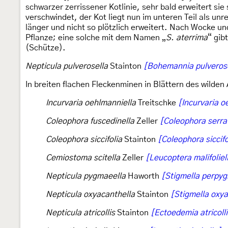
schwarzer zerrissener Kotlinie, sehr bald erweitert si
verschwindet, der Kot liegt nun im unteren Teil als unr
länger und nicht so plötzlich erweitert. Nach Wocke u
Pflanze; eine solche mit dem Namen „
S. aterrima
“ gib
(Schütze).
Nepticula pulverosella
Stainton
[Bohemannia pulverose
In breiten flachen Fleckenminen in Blättern des wilde
Incurvaria oehlmanniella
Treitschke
[Incurvaria o
Coleophora fuscedinella
Zeller
[Coleophora serrat
Coleophora siccifolia
Stainton
[Coleophora siccifo
Cemiostoma scitella
Zeller
[Leucoptera malifoliel
Nepticula pygmaeella
Haworth
[Stigmella perpy
Nepticula oxyacanthella
Stainton
[Stigmella oxya
Nepticula atricollis
Stainton
[Ectoedemia atricolli