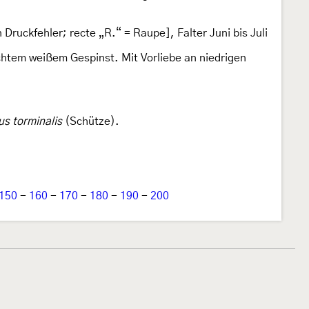
Druckfehler; recte „R.“ = Raupe], Falter Juni bis Juli
ichtem weißem Gespinst. Mit Vorliebe an niedrigen
us torminalis
(Schütze).
150
-
160
-
170
-
180
-
190
-
200