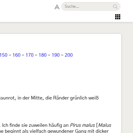
150
-
160
-
170
-
180
-
190
-
200
aunrot, in der Mitte, die Ränder grünlich weiß
 Ich finde sie zuweilen häufig an
Pirus malus
[
Malus
e beginnt als vielfach gewundener Gang mit dicker