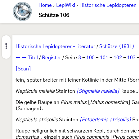
Home
›
LepiWiki
›
Historische Lepidopteren-
Schütze 106
Historische Lepidopteren-Literatur
/
Schütze (1931)
←
→
Titel
/
Register
/ Seite
3
-
100
-
101
-
102
-
103
[Scan]
fein, später breiter mit feiner Kotlinie in der Mitte (So
Nepticula malella
Stainton
[Stigmella malella]
Raupe Ju
Die gelbe Raupe an
Pirus malus
[
Malus domestica
] Ga
(Sorhagen).
Nepticula atricollis
Stainton
[Ectoedemia atricollis]
Rau
Raupe hellgrünlich mit schwarzem Kopf, durch den sie s
domestica
], einzeln auch
Pirus communis
[
Pyrus comm