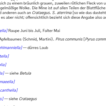
e sich zu einem bräunlich grauen, zuweilen rötlichen Fleck vo
egelmäßige Wolke. Die Mine ist auf allen Teilen der Blattfläch
nd anderen auch an
Crataegus
.
S. aterrima
[so wie das dasteht
t es aber nicht; offensichtlich bezieht sich diese Angabe also a
lla]
Raupe Juni bis Juli, Falter Mai
n Apfelbaumes (Schmid, Martini).
Pirus communis
[
Pyrus comm
ehlmanniella]
— dürres Laub
ella]
lia]
la]
— siehe
Betula
gmaeella]
canthella]
s]
— siehe
Crataegus