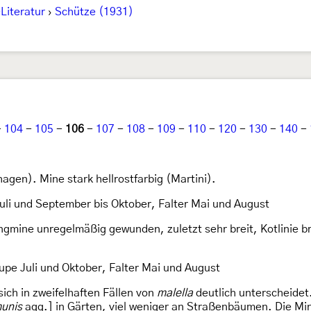
Literatur
›
Schütze (1931)
-
104
-
105
-
106
-
107
-
108
-
109
-
110
-
120
-
130
-
140
-
rhagen). Mine stark hellrostfarbig (Martini).
li und September bis Oktober, Falter Mai und August
ngmine unregelmäßig gewunden, zuletzt sehr breit, Kotlinie br
pe Juli und Oktober, Falter Mai und August
ich in zweifelhaften Fällen von
malella
deutlich unterscheidet.
unis
agg.] in Gärten, viel weniger an Straßenbäumen. Die Min