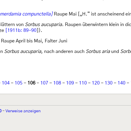
merdamia compunctella]
Raupe Mai [„H.“ ist anscheinend ein 
Blättern von
Sorbus aucuparia
. Raupen überwintern klein in d
tze
[1911b: 89-90
]).
Raupe April bis Mai, Falter Juni
on
Sorbus aucuparia
, nach anderen auch
Sorbus aria
und
Sorb
-
104
-
105
-
106
-
107
-
108
-
109
-
110
-
120
-
130
-
140
-
0
-
Verweise anzeigen