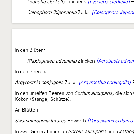
Lyonetia clerkella
Linnaeus
[Lyonetia clerkella]
—
Coleophora ibipennella
Zeller
[Coleophora ibipen
In den Blüten:
Rhodophaea advenella
Zincken
[Acrobasis adven
In den Beeren:
Argyresthia conjugella
Zeller
[Argyresthia conjugella]
R
In den unreifen Beeren von
Sorbus aucuparia
, die sic
Kokon (Stange, Schütze).
An Blättern:
Swammerdamia lutarea
Haworth
[Paraswammerdamia n
In zwei Generationen an
Sorbus aucuparia
und
Cratae