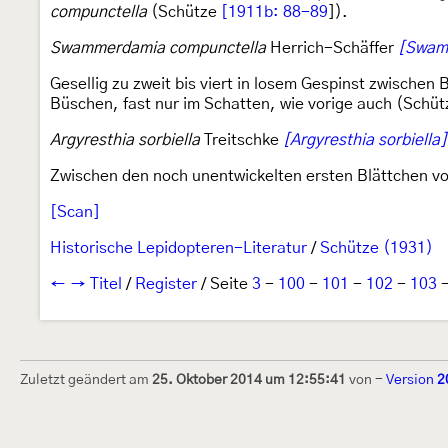
compunctella
(Schütze
[1911b: 88-89
]).
Swammerdamia compunctella
Herrich-Schäffer
[Swam
Gesellig zu zweit bis viert in losem Gespinst zwischen 
Büschen, fast nur im Schatten, wie vorige auch (Schü
Argyresthia sorbiella
Treitschke
[Argyresthia sorbiella]
Zwischen den noch unentwickelten ersten Blättchen v
[Scan]
Historische Lepidopteren-Literatur
/
Schütze (1931)
←
→
Titel
/
Register
/ Seite
3
-
100
-
101
-
102
-
103
Zuletzt geändert am
25. Oktober 2014 um 12:55:41
von
-
Version
2