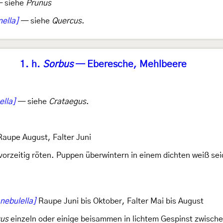
 siehe
Prunus
nella]
— siehe
Quercus
.
1. h.
Sorbus
— Eberesche, Mehlbeere
ella]
— siehe
Crataegus
.
aupe August, Falter Juni
h vorzeitig röten. Puppen überwintern in einem dichten weiß 
ebulella]
Raupe Juni bis Oktober, Falter Mai bis August
gus
einzeln oder einige beisammen in lichtem Gespinst zwische