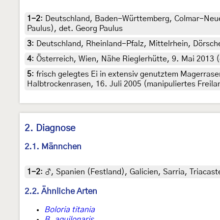
1-2
:
Deutschland, Baden-Württemberg, Colmar-Neuen
Paulus), det. Georg Paulus
3
:
Deutschland, Rheinland-Pfalz, Mittelrhein, Dörschei
4
:
Österreich, Wien, Nähe Rieglerhütte, 9. Mai 2013 
5
:
frisch gelegtes Ei in extensiv genutztem Magerras
Halbtrockenrasen, 16. Juli 2005 (manipuliertes Freil
2. Diagnose
2.1. Männchen
1-2
:
♂, Spanien (Festland), Galicien, Sarria, Triacas
2.2. Ähnliche Arten
Boloria titania
B. aquilonaris