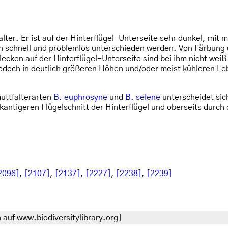
alter. Er ist auf der Hinterflügel-Unterseite sehr dunkel, mit
en schnell und problemlos unterschieden werden. Von Färbun
flecken auf der Hinterflügel-Unterseite sind bei ihm nicht wei
n jedoch in deutlich größeren Höhen und/oder meist kühleren L
uttfalterarten
B. euphrosyne
und
B. selene
unterscheidet si
kantigeren Flügelschnitt der Hinterflügel und oberseits durch
2096]
,
[2107]
,
[2137]
,
[2227]
,
[2238]
,
[2239]
auf www.biodiversitylibrary.org]