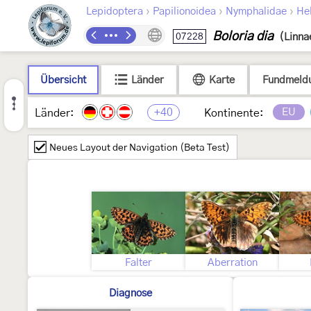
›
›
›
Lepidoptera
Papilionoidea
Nymphalidae
Hel
Boloria dia
07228
(Linna
Übersicht
Länder
Karte
Fundmeld
+40
EU
Länder:
Kontinente:
Neues Layout der Navigation (Beta Test)
Falter
Aberration
Diagnose