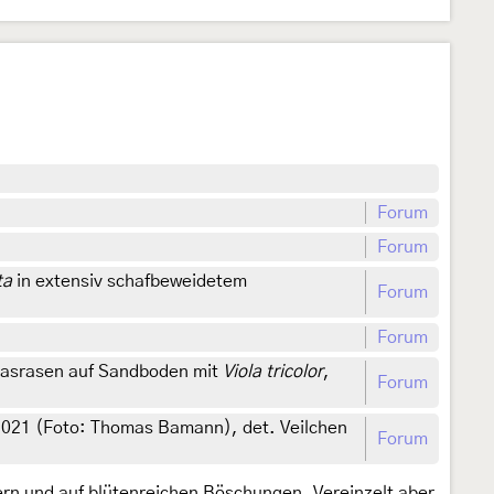
Forum
Forum
ta
in extensiv schafbeweidetem
Forum
Forum
grasrasen auf Sandboden mit
Viola tricolor
,
Forum
2021 (Foto: Thomas Bamann), det. Veilchen
Forum
ern und auf blütenreichen Böschungen. Vereinzelt aber