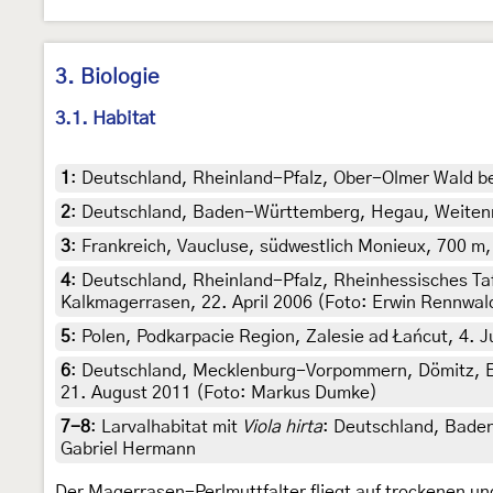
3. Biologie
3.1. Habitat
1
:
Deutschland, Rheinland-Pfalz, Ober-Olmer Wald be
2
:
Deutschland, Baden-Württemberg, Hegau, Weitenrie
3
:
Frankreich, Vaucluse, südwestlich Monieux, 700 m, 
4
:
Deutschland, Rheinland-Pfalz, Rheinhessisches Ta
Kalkmagerrasen, 22. April 2006 (Foto: Erwin Rennwal
5
:
Polen, Podkarpacie Region, Zalesie ad Łańcut, 4. J
6
:
Deutschland, Mecklenburg-Vorpommern, Dömitz, Elb
21. August 2011 (Foto: Markus Dumke)
7-8
:
Larvalhabitat mit
Viola hirta
: Deutschland, Bade
Gabriel Hermann
Der Magerrasen-Perlmuttfalter fliegt auf trockenen u