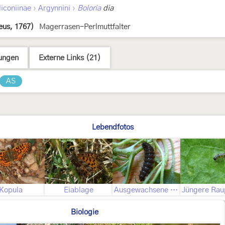
›
›
iconiinae
Argynnini
Boloria
dia
eus, 1767)
Magerrasen-Perlmuttfalter
ungen
Externe Links (21)
AS
Lebendfotos
Kopula
Eiablage
Ausgewachsene Raupe
Biologie