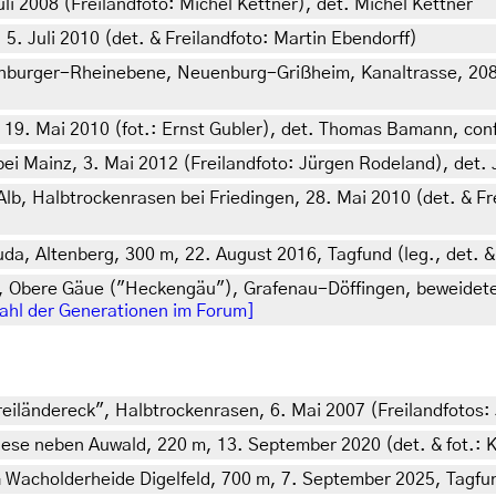
i 2008 (Freilandfoto: Michel Kettner), det. Michel Kettner
5. Juli 2010 (det. & Freilandfoto: Martin Ebendorff)
urger-Rheinebene, Neuenburg-Grißheim, Kanaltrasse, 208 m
19. Mai 2010 (fot.: Ernst Gubler), det. Thomas Bamann, con
ei Mainz, 3. Mai 2012 (Freilandfoto: Jürgen Rodeland), det.
, Halbtrockenrasen bei Friedingen, 28. Mai 2010 (det. & Fre
, Altenberg, 300 m, 22. August 2016, Tagfund (leg., det. & 
 Obere Gäue ("Heckengäu"), Grafenau-Döffingen, beweidete
ahl der Generationen im Forum]
iländereck", Halbtrockenrasen, 6. Mai 2007 (Freilandfotos: J
iese neben Auwald, 220 m, 13. September 2020 (det. & fot.: Ka
cholderheide Digelfeld, 700 m, 7. September 2025, Tagfund