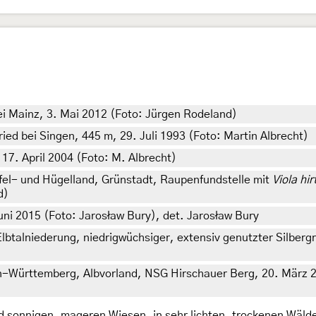
i Mainz, 3. Mai 2012 (Foto: Jürgen Rodeland)
d bei Singen, 445 m, 29. Juli 1993 (Foto: Martin Albrecht)
17. April 2004 (Foto: M. Albrecht)
fel- und Hügelland, Grünstadt, Raupenfundstelle mit
Viola hir
d)
uni 2015 (Foto: Jarosław Bury), det. Jarosław Bury
talniederung, niedrigwüchsiger, extensiv genutzter Silber
n-Württemberg, Albvorland, NSG Hirschauer Berg, 20. März 
nd sonnigen, mageren Wiesen, in sehr lichten, trockenen Wäld