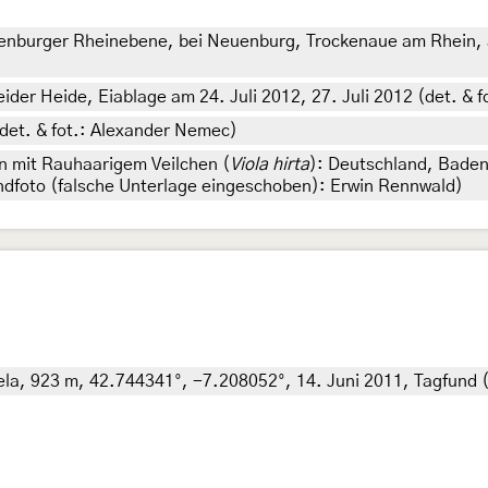
burger Rheinebene, bei Neuenburg, Trockenaue am Rhein, au
der Heide, Eiablage am 24. Juli 2012, 27. Juli 2012 (det. & fo
(det. & fot.: Alexander Nemec)
en mit Rauhaarigem Veilchen (
Viola hirta
): Deutschland, Bade
andfoto (falsche Unterlage eingeschoben): Erwin Rennwald)
tela, 923 m, 42.744341°, -7.208052°, 14. Juni 2011, Tagfund (