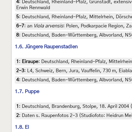
4
:
Deutschland, Rheinland-Pfalz, Grünstadt, extensi
Erwin Rennwald
5
:
Deutschland, Rheinland-Pfalz, Mittelrhein, Dörsche
6-7
:
an
Viola arvensis
: Polen, Podkarpacie Region, Za
8
:
Deutschland, Baden-Württemberg, Albvorland, NS
1.6. Jüngere Raupenstadien
1
:
Eiraupe
: Deutschland, Rheinland-Pfalz, Mittelrhein
2-3
:
L4, Schweiz, Bern, Jura, Vauffelin, 730 m, Eiabl
4
:
Deutschland, Baden-Württemberg, Albvorland, NS
1.7. Puppe
1
:
Deutschland, Brandenburg, Stolpe, 18. April 2004 (
2
:
Daten s. Raupenfotos 2-3 (Studiofoto: Heidrun Melz
1.8. Ei