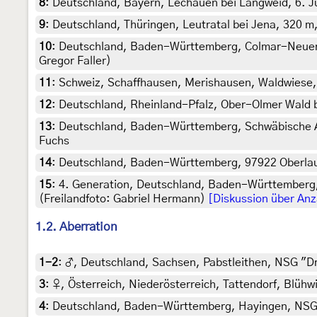
8
:
Deutschland, Bayern, Lechauen bei Langweid, 6. Jul
9
:
Deutschland, Thüringen, Leutratal bei Jena, 320 m, 
10
:
Deutschland, Baden-Württemberg, Colmar-Neuenb
Gregor Faller)
11
:
Schweiz, Schaffhausen, Merishausen, Waldwiese, 
12
:
Deutschland, Rheinland-Pfalz, Ober-Olmer Wald b
13
:
Deutschland, Baden-Württemberg, Schwäbische Alb
Fuchs
14
:
Deutschland, Baden-Württemberg, 97922 Oberlauda
15
:
4. Generation, Deutschland, Baden-Württemberg,
(Freilandfoto: Gabriel Hermann)
[Diskussion über Anz
1.2. Aberration
1-2
:
♂, Deutschland, Sachsen, Pabstleithen, NSG "Dre
3
:
♀, Österreich, Niederösterreich, Tattendorf, Blühw
4
:
Deutschland, Baden-Württemberg, Hayingen, NSG Wa