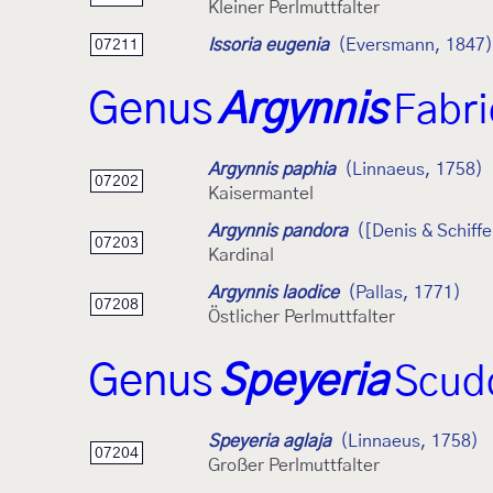
Kleiner Perlmuttfalter
Issoria eugenia
(Eversmann, 1847)
07211
Genus
Argynnis
Fabri
Argynnis paphia
(Linnaeus, 1758)
07202
Kaisermantel
Argynnis pandora
([Denis & Schiff
07203
Kardinal
Argynnis laodice
(Pallas, 1771)
07208
Östlicher Perlmuttfalter
Genus
Speyeria
Scud
Speyeria aglaja
(Linnaeus, 1758)
07204
Großer Perlmuttfalter