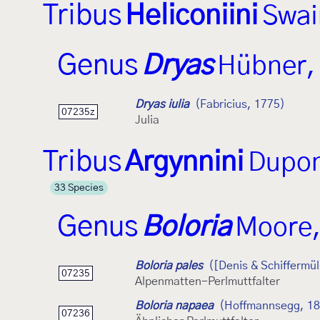
Tribus
Heliconiini
Swai
Genus
Dryas
Hübner,
Dryas iulia
(Fabricius, 1775)
07235z
Julia
Tribus
Argynnini
Dupon
33 Species
Genus
Boloria
Moore,
Boloria pales
([Denis & Schiffermül
07235
Alpenmatten-Perlmuttfalter
Boloria napaea
(Hoffmannsegg, 1
07236