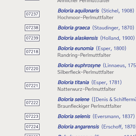
Ähnlicher Perlmuttfalter
Boloria aquilonaris
(Stichel, 1908)
07237
Hochmoor-Perlmuttfalter
Boloria graeca
(Staudinger, 1870)
07238
Boloria alaskensis
(Holland, 1900)
07239
Boloria eunomia
(Esper, 1800)
07218
Randring-Perlmuttfalter
Boloria euphrosyne
(Linnaeus, 17
07220
Silberfleck-Perlmuttfalter
Boloria titania
(Esper, 1781)
07221
Natterwurz-Perlmuttfalter
Boloria selene
([Denis & Schiffermü
07222
Braunfleckiger Perlmuttfalter
Boloria selenis
(Eversmann, 1837)
07223
Boloria angarensis
(Erschoff, 1870
07224