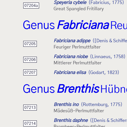
Speyeria cybele
(Fabricius, 1775)
07204a
Great Spangled Fritillary
Genus
Fabriciana
Reu
Fabriciana adippe
([Denis & Schiff
07205
Feuriger Perlmuttfalter
Fabriciana niobe
(Linnaeus, 1758)
07206
Mittlerer Perlmuttfalter
Fabriciana elisa
(Godart, 1823)
07207
Genus
Brenthis
Hübne
Brenthis ino
(Rottemburg, 1775)
07213
Mädesüß-Perlmuttfalter
Brenthis daphne
([Denis & Schiffe
07214
Brombeer-Perlmuttfalter