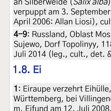
an Silberweide (
Salix alba
verpuppt am 3. September 
April 2006: Allan Liosi), cul
4-9
:
Russland, Oblast Mos
Sujewo, Dorf Topolinyy, 1
Juli 2014 (leg., cult., det
1.8. Ei
1
:
Eiraupe verzehrt Eihüll
Württemberg, bei Villingend
m, Eifund am 12. Juli 2008