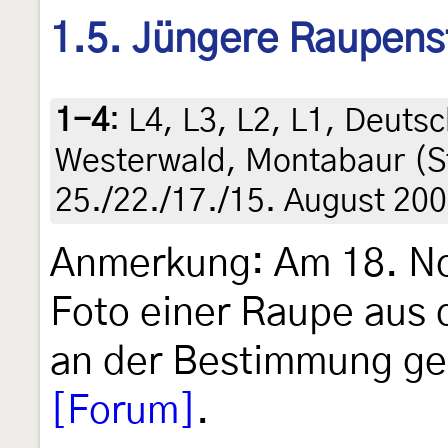
1.5. Jüngere Raupens
1-4
:
L4, L3, L2, L1, Deuts
Westerwald, Montabaur (St
25./22./17./15. August 200
Anmerkung: Am 18. N
Foto einer Raupe aus 
an der Bestimmung ge
[Forum]
.