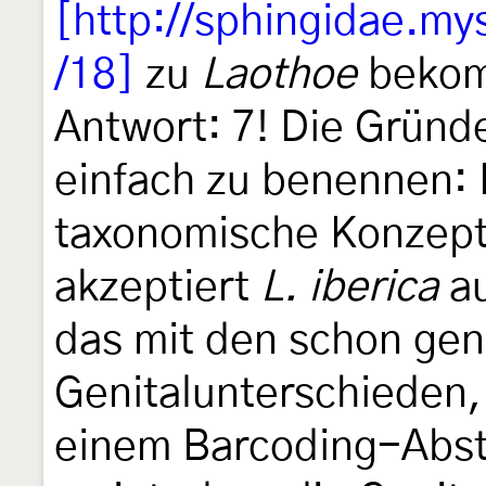
[http://sphingidae.my
/18]
zu
Laothoe
bekom
Antwort: 7! Die Gründ
einfach zu benennen: 
taxonomische Konzepte
akzeptiert
L. iberica
au
das mit den schon ge
Genitalunterschieden, 
einem Barcoding-Abst