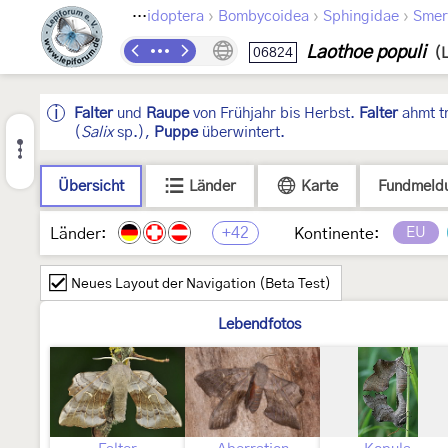
›
›
›
Lepidoptera
Bombycoidea
Sphingidae
Smer
Laothoe populi
06824
(
Falter
und
Raupe
von Frühjahr bis Herbst.
Falter
ahmt t
(
Salix
sp.),
Puppe
überwintert.
Übersicht
Länder
Karte
Fundmeld
+42
EU
Länder:
Kontinente:
Neues Layout der Navigation (Beta Test)
Lebendfotos