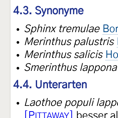
4.3. Synonyme
Sphinx tremulae
Bo
Merinthus palustris
Merinthus salicis
Ho
Smerinthus lappona
4.4. Unterarten
Laothoe populi lap
[P
]
besser al
ITTAWAY