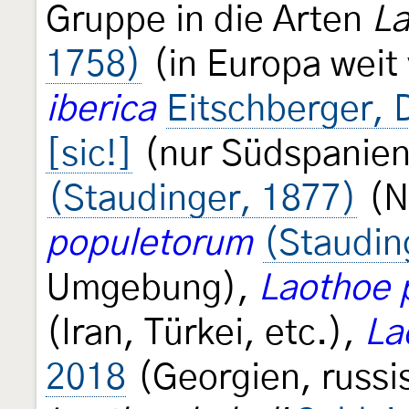
Gruppe in die Arten
La
1758)
(in Europa weit 
iberica
Eitschberger, 
[sic!]
(nur Südspanie
(Staudinger, 1877)
(N
populetorum
(Staudin
Umgebung),
Laothoe 
(Iran, Türkei, etc.),
La
2018
(Georgien, russi