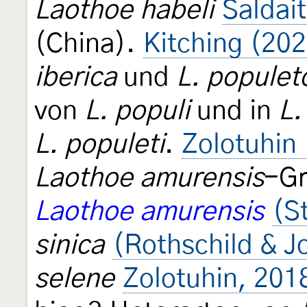
Laothoe habeli
Saldait
(China).
Kitching (20
iberica
und
L. popule
von
L. populi
und in
L.
L. populeti
.
Zolotuhin
Laothoe amurensis
-Gr
Laothoe amurensis
(S
sinica
(Rothschild & J
selene
Zolotuhin, 201