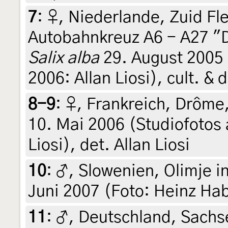
7
:
♀, Niederlande, Zuid Fl
Autobahnkreuz A6 - A27 "De
Salix alba
29. August 2005 
2006: Allan Liosi), cult. & d
8-9
:
♀, Frankreich, Drôme,
10. Mai 2006 (Studiofotos 
Liosi), det. Allan Liosi
10
:
♂, Slowenien, Olimje 
Juni 2007 (Foto: Heinz Hab
11
:
♂, Deutschland, Sachs