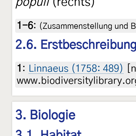
populi
(rechts)
1-6
:
(Zusammenstellung und B
2.6. Erstbeschreibun
1
:
Linnaeus (1758: 489)
[n
www.biodiversitylibrary.or
3. Biologie
3.1. Habitat