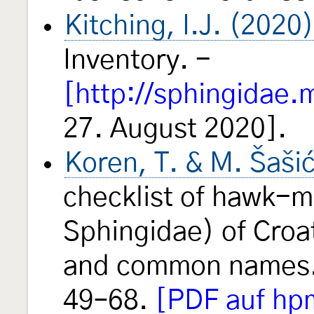
Kitching, I.J. (2020)
Inventory. -
[http://sphingidae.
27. August 2020].
Koren, T. & M. Šaši
checklist of hawk-m
Sphingidae) of Croat
and common names.
49–68.
[PDF auf hp