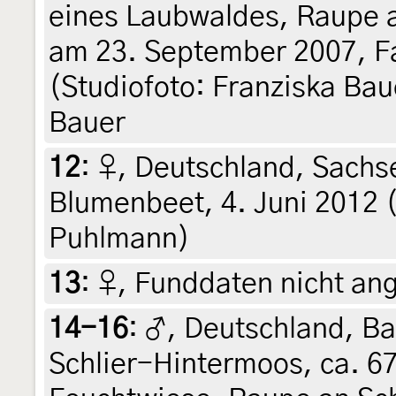
eines Laubwaldes, Raupe 
am 23. September 2007, Fa
(Studiofoto: Franziska Baue
Bauer
12
:
♀, Deutschland, Sachs
Blumenbeet, 4. Juni 2012 (
Puhlmann)
13
:
♀, Funddaten nicht an
14-16
:
♂, Deutschland, B
Schlier-Hintermoos, ca. 6