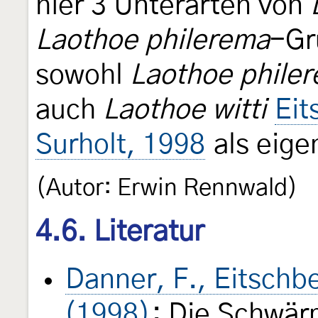
hier 3 Unterarten von
Laothoe philerema
-Gr
sowohl
Laothoe phile
auch
Laothoe witti
Eit
Surholt, 1998
als eige
(Autor: Erwin Rennwald)
4.6. Literatur
Danner, F., Eitschbe
(1998)
: Die Schwär