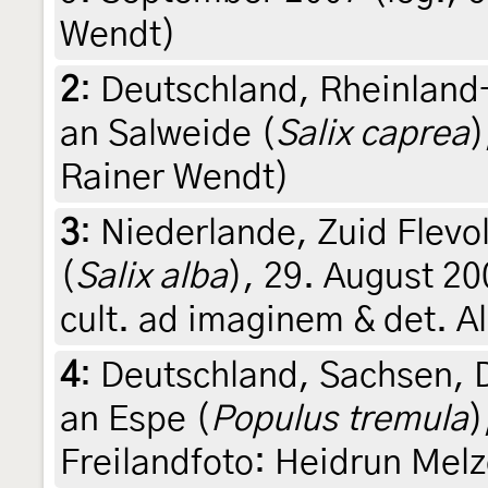
Wendt)
2
:
Deutschland, Rheinland
an Salweide (
Salix caprea
)
Rainer Wendt)
3
:
Niederlande, Zuid Flevo
(
Salix alba
), 29. August 20
cult. ad imaginem & det. Al
4
:
Deutschland, Sachsen, 
an Espe (
Populus tremula
)
Freilandfoto: Heidrun Melz