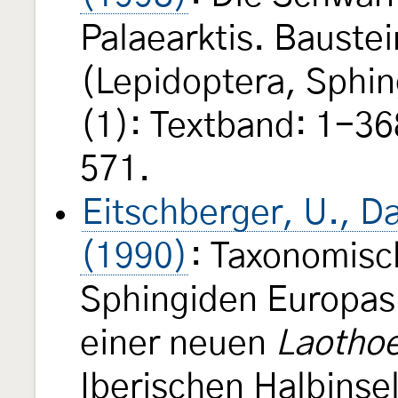
Palaearktis. Baustei
(Lepidoptera, Sphi
(1): Textband: 1-368
571.
Eitschberger, U., Da
(1990)
: Taxonomisc
Sphingiden Europas
einer neuen
Laotho
Iberischen Halbinse