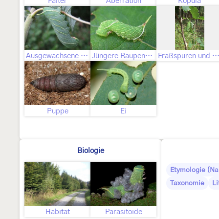
Falter
Aberration
Kopula
Ausgewachsene Raupe
Jüngere Raupenstadien
Fraßspuren und Befallsbi
Puppe
Ei
Biologie
Etymologie (N
Taxonomie
Li
Habitat
Parasitoide