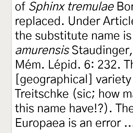
of
Sphinx tremulae
Bor
replaced. Under Articl
the substitute name i
amurensis
Staudinger,
Mém. Lépid. 6: 232. T
[geographical] variety
Treitschke (sic; how m
this name have!?). Th
Europaea is an error .