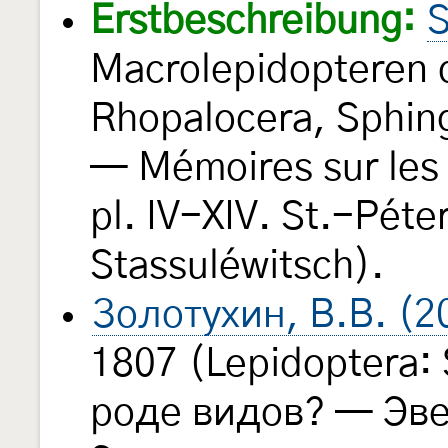
Erstbeschreibung:
S
Macrolepidopteren d
Rhopalocera, Sphin
— Mémoires sur les
pl. IV-XIV. St.-Pét
Stassuléwitsch).
Золотухин, В.В. (2
1807 (Lepidoptera: 
роде видов? — Эв