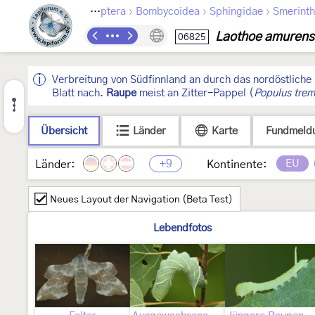
›
›
›
Lepidoptera
Bombycoidea
Sphingidae
Smerinth
Laothoe amurens
06825
Verbreitung von Südfinnland an durch das nordöstliche
Blatt nach.
Raupe
meist an Zitter-Pappel (
Populus trem
Übersicht
Länder
Karte
Fundmeld
+9
EU
Länder:
Kontinente:
Neues Layout der Navigation (Beta Test)
Lebendfotos