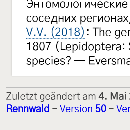
Энтомологические 
соседних регионах
V.V. (2018)
: The g
1807 (Lepidoptera:
species? — Eversm
Zuletzt geändert am
4. Mai
Rennwald
-
Version
50
-
Ve