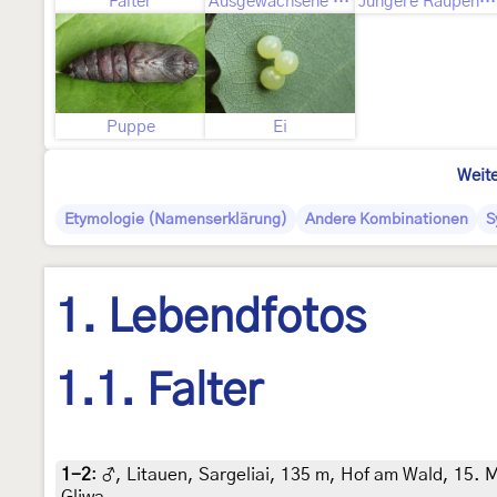
Falter
Ausgewachsene Raupe
Jüngere Raupenstadien
Puppe
Ei
Weite
Etymologie (Namenserklärung)
Andere Kombinationen
S
1. Lebendfotos
1.1. Falter
1-2
:
♂, Litauen, Sargeliai, 135 m, Hof am Wald, 15. 
Gliwa