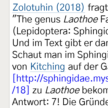
Zolotuhin (2018)
fragt
"The genus
Laothoe
Fa
(Lepidoptera: Sphing
Und im Text gibt er da
Schaut man im Sphing
von
Kitching
auf der G
[http://sphingidae.my
/18]
zu
Laothoe
bekom
Antwort: 7! Die Gründ