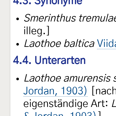
4.3. Synonyme
Smerinthus tremula
illeg.]
Laothoe baltica
Vii
4.4. Unterarten
Laothoe amurensis s
Jordan, 1903)
[nac
eigenständige Art:
L