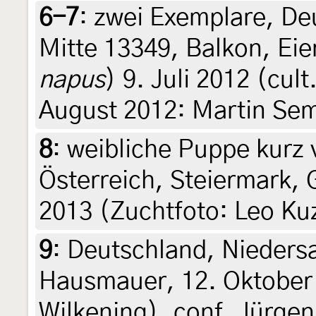
6-7
:
zwei Exemplare, Deu
Mitte 13349, Balkon, Eie
napus
) 9. Juli 2012 (cul
August 2012: Martin Se
8
:
weibliche Puppe kurz v
Österreich, Steiermark, 
2013 (Zuchtfoto: Leo Ku
9
:
Deutschland, Nieders
Hausmauer, 12. Oktober 
Wilkening), conf. Jürge