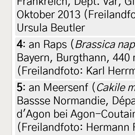
Frankreich, Dept. Var, Gi
Oktober 2013 (Freilandfo
Ursula Beutler
4
:
an Raps (
Brassica na
Bayern, Burgthann, 440 m
(Freilandfoto: Karl Herr
5
:
an Meersenf (
Cakile m
Bassse Normandie, Dépa
d'Agon bei Agon-Coutain
(Freilandfoto: Hermann 