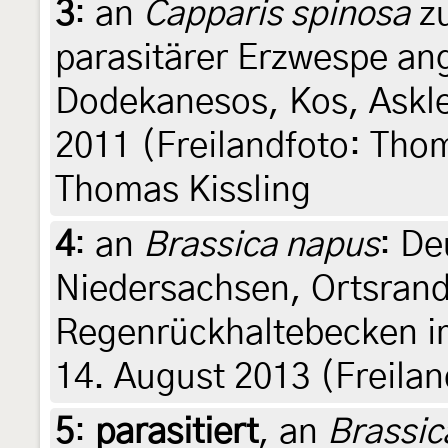
3
:
an
Capparis spinosa
zu
parasitärer Erzwespe ang
Dodekanesos, Kos, Askle
2011 (Freilandfoto: Thom
Thomas Kissling
4
:
an
Brassica napus
: De
Niedersachsen, Ortsran
Regenrückhaltebecken i
14. August 2013 (Freilan
5
:
parasitiert
, an
Brassic