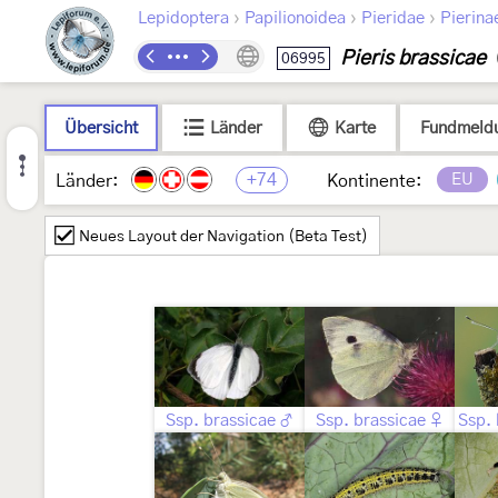
›
›
›
Lepidoptera
Papilionoidea
Pieridae
Pierina
Pieris brassicae
06995
Übersicht
Länder
Karte
Fundmeld
+74
EU
Länder:
Kontinente:
Neues Layout der Navigation (Beta Test)
Ssp. brassicae ♂
Ssp. brassicae ♀