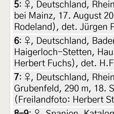
5
:
♀, Deutschland, Rhei
bei Mainz, 17. August 20
Rodeland), det. Jürgen 
6
:
♀, Deutschland, Bad
Haigerloch-Stetten, Haus
Herbert Fuchs), det. H.
7
:
♀, Deutschland, Rhei
Grubenfeld, 290 m, 18. 
(Freilandfoto: Herbert S
8-9
:
♀, Spanien, Kataloni