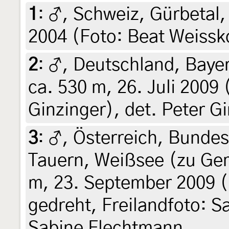
1
:
♂, Schweiz, Gürbetal,
2004 (Foto: Beat Weissk
2
:
♂, Deutschland, Baye
ca. 530 m, 26. Juli 2009 
Ginzinger), det. Peter G
3
:
♂, Österreich, Bunde
Tauern, Weißsee (zu Ge
m, 23. September 2009 (B
gedreht, Freilandfoto: S
Sabine Flechtmann