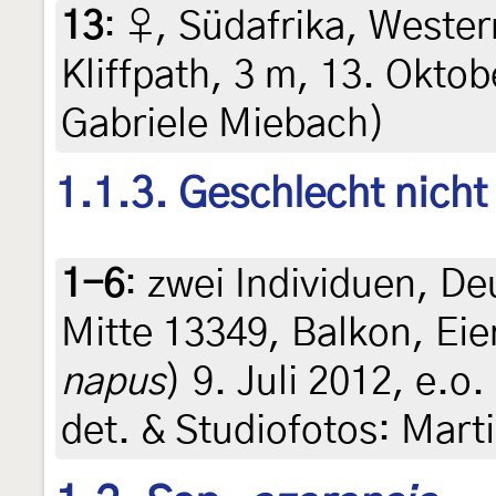
13
:
♀, Südafrika, Weste
Kliffpath, 3 m, 13. Oktob
Gabriele Miebach)
1.1.3. Geschlecht nich
1-6
:
zwei Individuen, De
Mitte 13349, Balkon, Eie
napus
) 9. Juli 2012, e.o
det. & Studiofotos: Mart