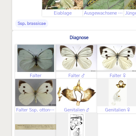
Eiablage
Ausgewachsene Raupe
Ssp. brassicae
Diagnose
Falter
Falter ♂
Falter ♀
Falter Ssp. ottonis ♀
Genitalien ♂
Genitalien ♀