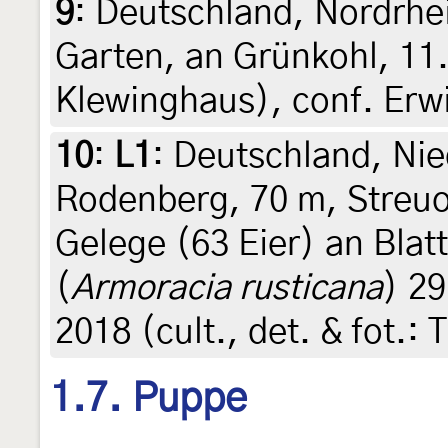
9
:
Deutschland, Nordrhe
Garten, an Grünkohl, 11
Klewinghaus), conf. Er
10
:
L1
: Deutschland, Ni
Rodenberg, 70 m, Streu
Gelege (63 Eier) an Blat
(
Armoracia rusticana
) 29
2018 (cult., det. & fot.: 
1.7. Puppe