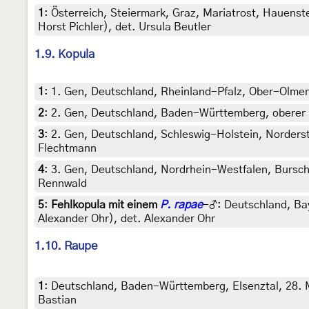
1
:
Österreich, Steiermark, Graz, Mariatrost, Hauenst
Horst Pichler), det. Ursula Beutler
1.9. Kopula
1
:
1. Gen, Deutschland, Rheinland-Pfalz, Ober-Olmer 
2
:
2. Gen, Deutschland, Baden-Württemberg, oberer Nec
3
:
2. Gen, Deutschland, Schleswig-Holstein, Norderste
Flechtmann
4
:
3. Gen, Deutschland, Nordrhein-Westfalen, Bursche
Rennwald
5
:
Fehlkopula mit einem
P. rapae
-♂: Deutschland, Bay
Alexander Ohr), det. Alexander Ohr
1.10. Raupe
1
:
Deutschland, Baden-Württemberg, Elsenztal, 28. Ma
Bastian