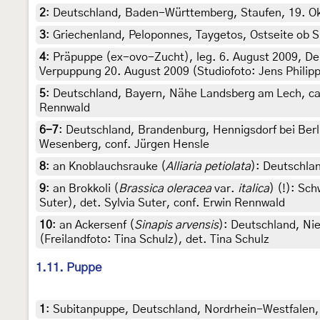
2
:
Deutschland, Baden-Württemberg, Staufen, 19. Okto
3
:
Griechenland, Peloponnes, Taygetos, Ostseite ob Spa
4
:
Präpuppe (ex-ovo-Zucht), leg. 6. August 2009, De
Verpuppung 20. August 2009 (Studiofoto: Jens Philipp
5
:
Deutschland, Bayern, Nähe Landsberg am Lech, ca. 6
Rennwald
6-7
:
Deutschland, Brandenburg, Hennigsdorf bei Berl
Wesenberg, conf. Jürgen Hensle
8
:
an Knoblauchsrauke (
Alliaria petiolata
): Deutschla
9
:
an Brokkoli (
Brassica oleracea
var.
italica
) (!): Sc
Suter), det. Sylvia Suter, conf. Erwin Rennwald
10
:
an Ackersenf (
Sinapis arvensis
): Deutschland, Ni
(Freilandfoto: Tina Schulz), det. Tina Schulz
1.11. Puppe
1
:
Subitanpuppe, Deutschland, Nordrhein-Westfalen, K