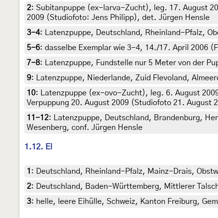
2
:
Subitanpuppe (ex-larva-Zucht), leg. 17. August 2
2009 (Studiofoto: Jens Philipp), det. Jürgen Hensle
3-4
:
Latenzpuppe, Deutschland, Rheinland-Pfalz, Obe
5-6
:
dasselbe Exemplar wie 3-4, 14./17. April 2006 (
7-8
:
Latenzpuppe, Fundstelle nur 5 Meter von der Pu
9
:
Latenzpuppe, Niederlande, Zuid Flevoland, Almeerd
10
:
Latenzpuppe (ex-ovo-Zucht), leg. 6. August 2009
Verpuppung 20. August 2009 (Studiofoto 21. August 20
11-12
:
Latenzpuppe, Deutschland, Brandenburg, Henni
Wesenberg, conf. Jürgen Hensle
1.12. Ei
1
:
Deutschland, Rheinland-Pfalz, Mainz-Drais, Obstwi
2
:
Deutschland, Baden-Württemberg, Mittlerer Talschw
3
:
helle, leere Eihülle, Schweiz, Kanton Freiburg, Ge