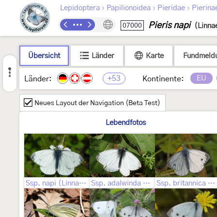
›
›
›
Lepidoptera
Papilionoidea
Pieridae
Pierina
Pieris napi
07000
(Linna
Übersicht
Länder
Karte
Fundmeld
+53
EU
Länder:
Kontinente:
Neues Layout der Navigation (Beta Test)
Lebendfotos
Ssp. napi (Linnaeus, 1758)
Ssp. adalwinda Fruhstorfer, 1909
Ssp. britannica Verity, 1911