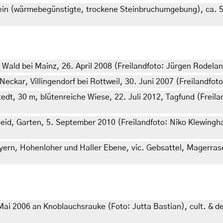
ein (wärmebegünstigte, trockene Steinbruchumgebung), ca. 5
Wald bei Mainz, 26. April 2008 (Freilandfoto: Jürgen Rodela
kar, Villingendorf bei Rottweil, 30. Juni 2007 (Freilandfoto
dt, 30 m, blütenreiche Wiese, 22. Juli 2012, Tagfund (Freil
id, Garten, 5. September 2010 (Freilandfoto: Niko Klewingha
ern, Hohenloher und Haller Ebene, vic. Gebsattel, Magerrase
i 2006 an Knoblauchsrauke (Foto: Jutta Bastian), cult. & det