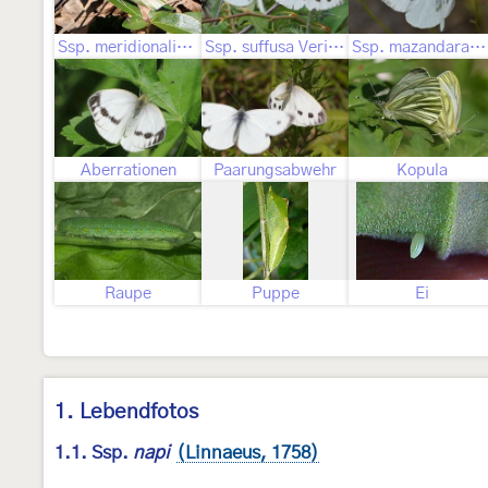
Ssp. meridionalis Heyne, 1895
Ssp. suffusa Verity, 1908
Ssp. mazandarana Eitschberger, 1986
Aberrationen
Paarungsabwehr
Kopula
Raupe
Puppe
Ei
1. Lebendfotos
1.1. Ssp.
napi
(Linnaeus, 1758)