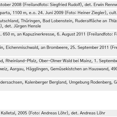
ber 2008 (Freilandfoto: Siegfried Rudolf), det. Erwin Renn
rta, 1100 m, e.o. 24. Juni 2009 (Foto: Heiner Ziegler), cult.
utschland, Thüringen, Bad Lobenstein, Ruderalfläche an
Thla
), det. Jürgen Hensle
50 m, an Kapuzinerkresse, 6. August 2011 (Freilandfoto: Fran
in, Eichenmischwald, an Brombeere, 25. September 2011 (Fre
nd, Rheinland-Pfalz, Ober-Olmer Wald bei Mainz, 1. Septembe
hweiz, Aargau, Hägglingen, Gemüsekistchen an Hauswand, 490
edersachsen, Kalenberger Bergland, Umgebung Rodenberg, Ge
alletal, 2005 (Foto: Andreas Löhr), det. Andreas Löhr