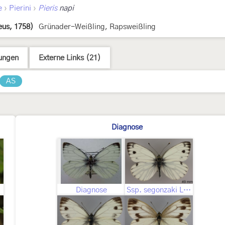
›
›
e
Pierini
Pieris
napi
eus, 1758)
Grünader-Weißling, Rapsweißling
ungen
Externe Links (21)
AS
Diagnose
Diagnose
Ssp. segonzaki Le Cerf, 1923