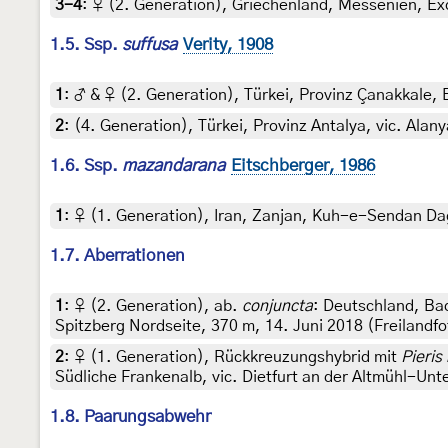
3-4
:
♀ (2. Generation), Griechenland, Messenien, Exoc
1.5. Ssp.
suffusa
Verity, 1908
1
:
♂ & ♀ (2. Generation), Türkei, Provinz Çanakkale, B
2
:
(4. Generation), Türkei, Provinz Antalya, vic. Ala
1.6. Ssp.
mazandarana
Eitschberger, 1986
1
:
♀ (1. Generation), Iran, Zanjan, Kuh-e-Sendan Dag
1.7. Aberrationen
1
:
♀ (2. Generation), ab.
conjuncta
: Deutschland, B
Spitzberg Nordseite, 370 m, 14. Juni 2018 (Freilandf
2
:
♀ (1. Generation), Rückkreuzungshybrid mit
Pieris
Südliche Frankenalb, vic. Dietfurt an der Altmühl-Unt
1.8. Paarungsabwehr