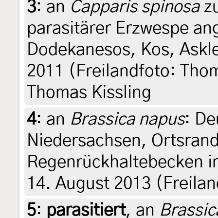
3
:
an
Capparis spinosa
zu
parasitärer Erzwespe ang
Dodekanesos, Kos, Askle
2011 (Freilandfoto: Thom
Thomas Kissling
4
:
an
Brassica napus
: De
Niedersachsen, Ortsran
Regenrückhaltebecken i
14. August 2013 (Freilan
5
:
parasitiert
, an
Brassic