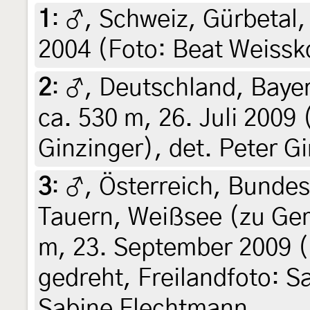
1
:
♂, Schweiz, Gürbetal,
2004 (Foto: Beat Weissk
2
:
♂, Deutschland, Baye
ca. 530 m, 26. Juli 2009 
Ginzinger), det. Peter G
3
:
♂, Österreich, Bunde
Tauern, Weißsee (zu Ge
m, 23. September 2009 (B
gedreht, Freilandfoto: S
Sabine Flechtmann