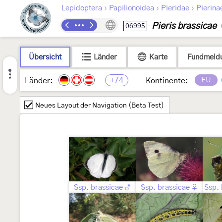
›
›
›
Lepidoptera
Papilionoidea
Pieridae
Pierina
Pieris brassicae
06995
Übersicht
Länder
Karte
Fundmeld
+74
EU
Länder:
Kontinente:
Neues Layout der Navigation (Beta Test)
Ssp. brassicae ♂
Ssp. brassicae ♀