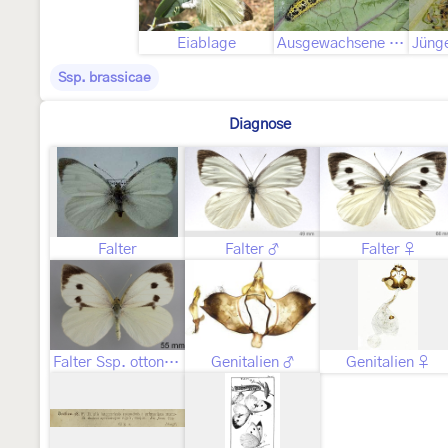
Eiablage
Ausgewachsene Raupe
Ssp. brassicae
Diagnose
Falter
Falter ♂
Falter ♀
Falter Ssp. ottonis ♀
Genitalien ♂
Genitalien ♀