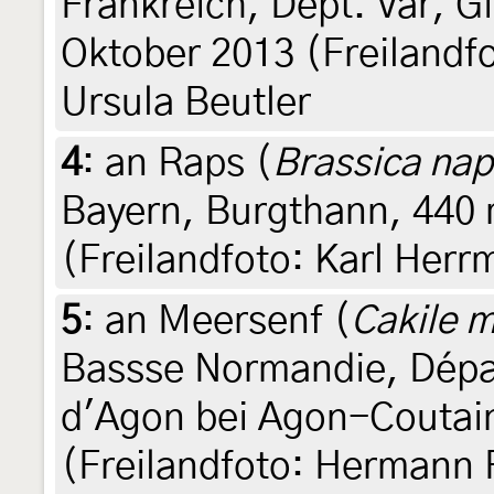
Frankreich, Dept. Var, Gi
Oktober 2013 (Freilandfo
Ursula Beutler
4
:
an Raps (
Brassica na
Bayern, Burgthann, 440 m
(Freilandfoto: Karl Herr
5
:
an Meersenf (
Cakile m
Bassse Normandie, Dépa
d'Agon bei Agon-Coutain
(Freilandfoto: Hermann 