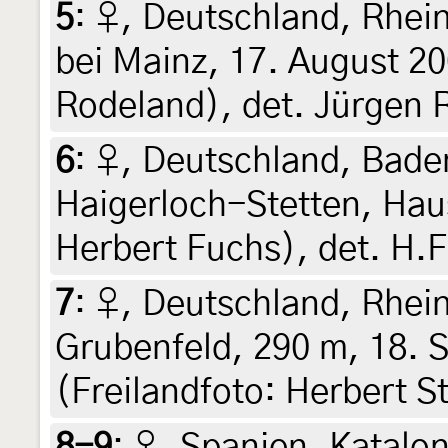
5
:
♀, Deutschland, Rhei
bei Mainz, 17. August 20
Rodeland), det. Jürgen 
6
:
♀, Deutschland, Bad
Haigerloch-Stetten, Haus
Herbert Fuchs), det. H.
7
:
♀, Deutschland, Rhei
Grubenfeld, 290 m, 18. 
(Freilandfoto: Herbert S
8-9
:
♀, Spanien, Kataloni