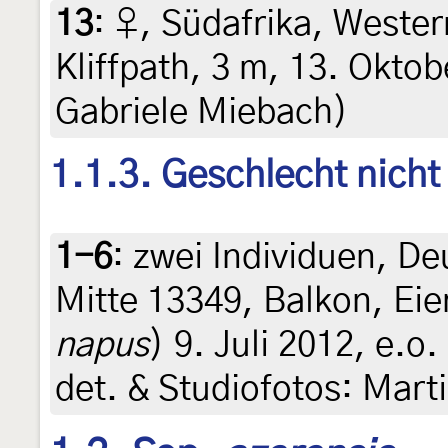
13
:
♀, Südafrika, Weste
Kliffpath, 3 m, 13. Oktob
Gabriele Miebach)
1.1.3. Geschlecht nich
1-6
:
zwei Individuen, De
Mitte 13349, Balkon, Eie
napus
) 9. Juli 2012, e.o
det. & Studiofotos: Mart