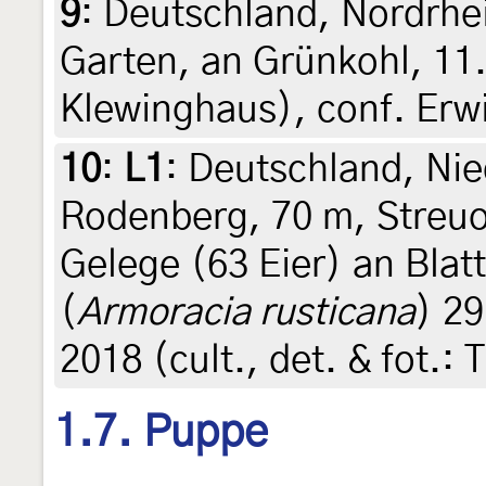
9
:
Deutschland, Nordrhe
Garten, an Grünkohl, 11
Klewinghaus), conf. Er
10
:
L1
: Deutschland, Ni
Rodenberg, 70 m, Streu
Gelege (63 Eier) an Blat
(
Armoracia rusticana
) 29
2018 (cult., det. & fot.: 
1.7. Puppe