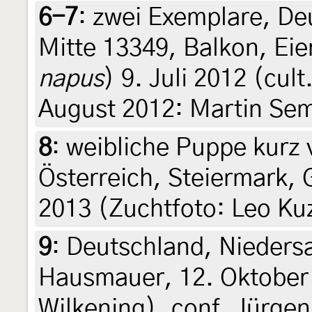
6-7
:
zwei Exemplare, Deu
Mitte 13349, Balkon, Eie
napus
) 9. Juli 2012 (cul
August 2012: Martin Se
8
:
weibliche Puppe kurz v
Österreich, Steiermark, 
2013 (Zuchtfoto: Leo Ku
9
:
Deutschland, Nieders
Hausmauer, 12. Oktober 
Wilkening), conf. Jürge