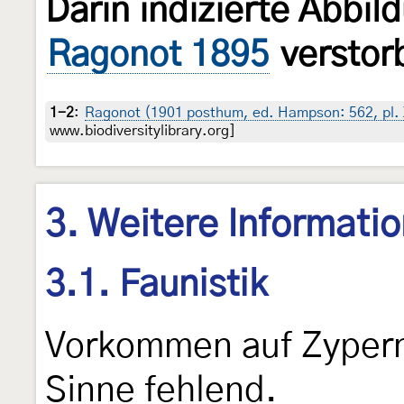
Darin indizierte Abbil
Ragonot 1895
verstor
1-2
:
Ragonot (1901 posthum, ed. Hampson: 562, pl. X
www.biodiversitylibrary.org]
3. Weitere Informati
3.1. Faunistik
Vorkommen auf Zypern
Sinne fehlend.