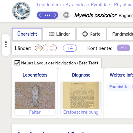
›
›
›
Lepidoptera
Pyraloidea
Pyralidae
Phycitina
Myelois ossicolor
Ragono
Übersicht
Länder
Karte
Fundmeld
+4
EU
Länder:
Kontinente:
Neues Layout der Navigation (Beta Test)
Lebendfotos
Diagnose
Weitere Inf
Faunistik
Falter
Erstbeschreibung