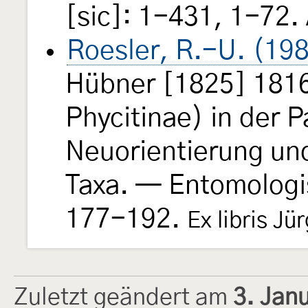
[sic]: 1-431, 1-72.
Roesler, R.-U. (19
Hübner [1825] 1816
Phycitinae) in der 
Neuorientierung un
Taxa. — Entomologi
177-192.
Ex libris J
Zuletzt geändert am
3. Jan