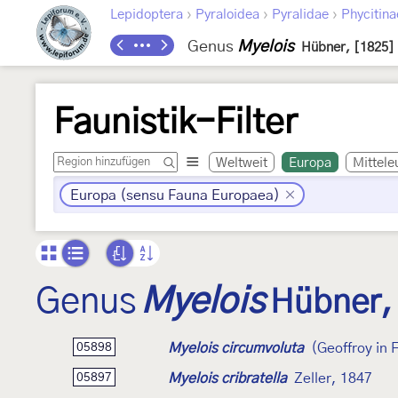
›
›
›
Lepidoptera
Pyraloidea
Pyralidae
Phycitina
Genus
Myelois
Hübner, [1825]
Faunistik-Filter
Weltweit
Europa
Mittele
Europa (sensu Fauna Europaea)
Genus
Myelois
Hübner,
Myelois circumvoluta
(Geoffroy in 
05898
Myelois cribratella
Zeller, 1847
05897