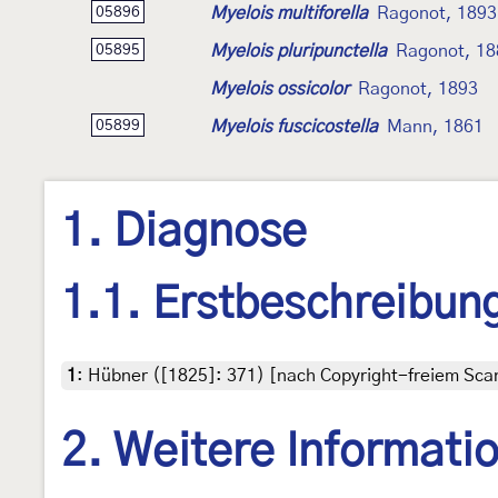
Myelois multiforella
Ragonot, 1893
05896
Myelois pluripunctella
Ragonot, 18
05895
Myelois ossicolor
Ragonot, 1893
Myelois fuscicostella
Mann, 1861
05899
1. Diagnose
1.1. Erstbeschreibun
1
:
Hübner ([1825]: 371) [nach Copyright-freiem Scan
2. Weitere Informati