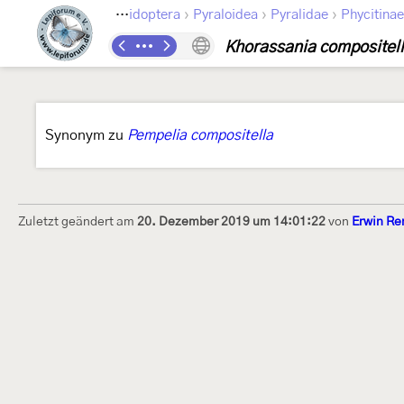
›
›
›
Lepidoptera
Pyraloidea
Pyralidae
Phycitinae
Khorassania compositel
Synonym zu
Pempelia compositella
Zuletzt geändert am
20. Dezember 2019 um 14:01:22
von
Erwin Re