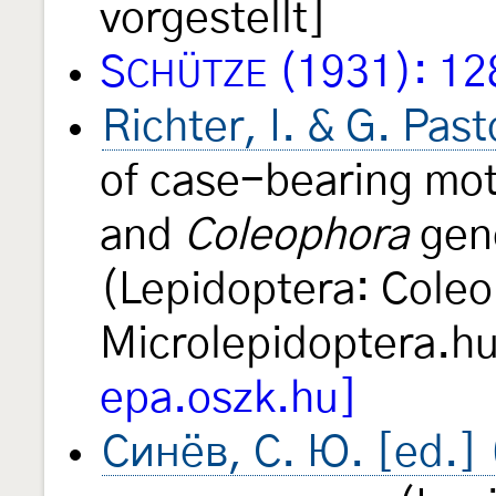
vorgestellt]
S
(1931): 12
CHÜTZE
Richter, I. & G. Past
of case-bearing mot
and
Coleophora
gene
(Lepidoptera: Cole
Microlepidoptera.h
epa.oszk.hu]
Синёв, С. Ю. [ed.]