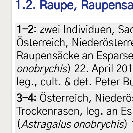
1.2. Raupe, Raupens
1-2
:
zwei Individuen, Sa
Österreich, Niederösterr
Raupensäcke an Esparse
onobrychis
) 22. April 20
leg., cult. & det. Peter 
3-4
:
Österreich, Niederö
Trockenrasen, leg. an E
(
Astragalus onobrychis
) 