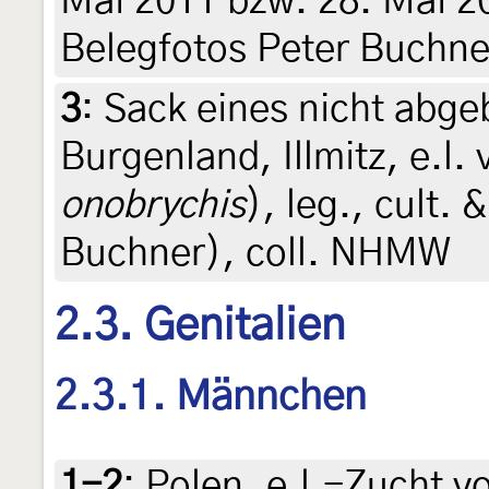
Mai 2011 bzw. 28. Mai 201
Belegfotos Peter Buchne
3
:
Sack eines nicht abgeb
Burgenland, Illmitz, e.l.
onobrychis
), leg., cult. 
Buchner), coll. NHMW
2.3. Genitalien
2.3.1. Männchen
1-2
:
Polen, e.l.-Zucht v