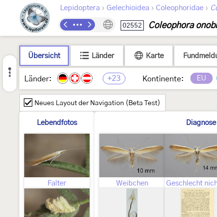
›
›
›
Lepidoptera
Gelechioidea
Coleophoridae
C
Coleophora onobr
02552
Übersicht
Länder
Karte
Fundmeld
+23
EU
Länder:
Kontinente:
Neues Layout der Navigation (Beta Test)
Lebendfotos
Diagnose
Falter
Weibchen