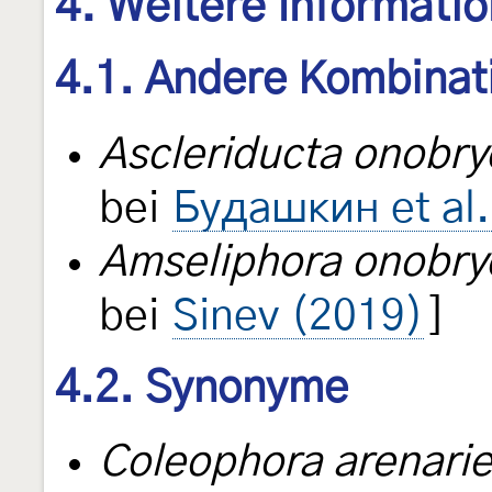
4. Weitere Informati
4.1. Andere Kombinat
Ascleriducta onobry
bei
Будашкин et al.
Amseliphora onobryc
bei
Sinev (2019)
]
4.2. Synonyme
Coleophora arenarie