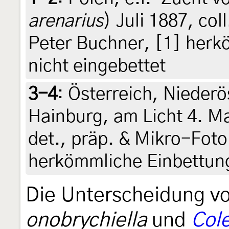
arenarius
) Juli 1887, co
Peter Buchner, [1] herk
nicht eingebettet
3-4
:
Österreich, Niederö
Hainburg, am Licht 4. Ma
det., präp. & Mikro-Foto
herkömmliche Einbettung
Die Unterscheidung v
onobrychiella
und
Col