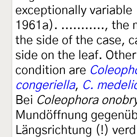
exceptionally variable
1961a). ..........., th
the side of the case, c
side on the leaf. Othe
condition are
Coleopho
congeriella
,
C. medeli
Bei
Coleophora onobry
Mundöffnung gegenübe
Längsrichtung (!) verd