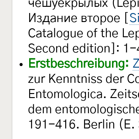
чешуекрылых (Lepi
Издание второе [
S
Catalogue of the Le
Second edition]: 1-
Erstbeschreibung:
Z
zur Kenntniss der 
Entomologica. Zeits
dem entomologischen
191-416. Berlin (E. 