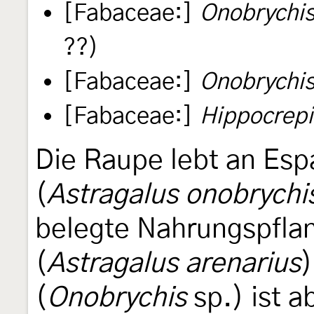
[Fabaceae:]
Onobrychis 
??)
[Fabaceae:]
Onobrychi
[Fabaceae:]
Hippocrep
Die Raupe lebt an Esp
(
Astragalus onobrychi
belegte Nahrungspflan
(
Astragalus arenarius
)
(
Onobrychis
sp.) ist a