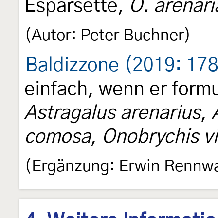
Esparsette,
O. arenari
(Autor: Peter Buchner)
Baldizzone (2019: 178
einfach, wenn er formul
Astragalus arenarius
,
comosa
,
Onobrychis vic
(Ergänzung: Erwin Rennw