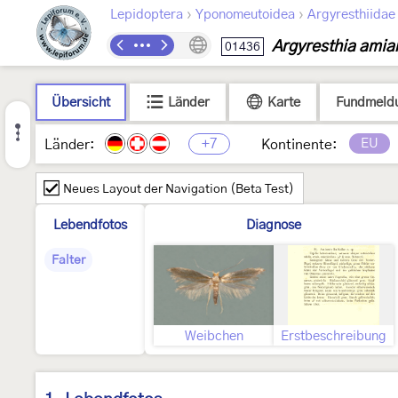
›
›
Lepidoptera
Yponomeutoidea
Argyresthiidae
Argyresthia amia
01436
Übersicht
Länder
Karte
Fundmeld
+7
EU
Länder:
Kontinente:
Neues Layout der Navigation (Beta Test)
Lebendfotos
Diagnose
Falter
Weibchen
Erstbeschreibung