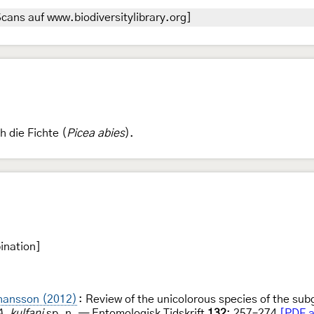
cans auf www.biodiversitylibrary.org]
 die Fichte (
Picea abies
).
ination]
ohansson (2012)
: Review of the unicolorous species of the su
A. kulfani
sp. n. — Entomologisk Tidskrift
132
: 257–274
[PDF a