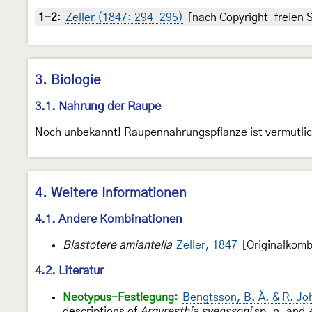
1-2
:
Zeller (1847: 294-295)
[nach Copyright-freien S
3. Biologie
3.1. Nahrung der Raupe
Noch unbekannt! Raupennahrungspflanze ist vermutlich
4. Weitere Informationen
4.1. Andere Kombinationen
Blastotere amiantella
Zeller, 1847
[Originalkomb
4.2. Literatur
Neotypus-Festlegung:
Bengtsson, B. Å. & R. J
descriptions of
Argyresthia svenssoni
sp. n. and