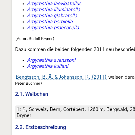
Argyresthia laevigatellus
Argyresthia illuminatella
Argyresthia glabratella
Argyresthia bergiella
Argyresthia praecocella
(Autor: Rudolf Bryner)
Dazu kommen die beiden folgenden 2011 neu beschrie
Argyresthia svenssoni
Argyresthia kulfani
Bengtsson, B. Å. & Johansson, R. (2011)
weisen darau
Peter Buchner)
2.1. Weibchen
1
:
♀, Schweiz, Bern, Cortébert, 1260 m, Bergwald, 28
Bryner
2.2. Erstbeschreibung