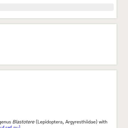
bgenus
Blastotere
(Lepidoptera, Argyresthiidae) with
uf sef.nu]
.