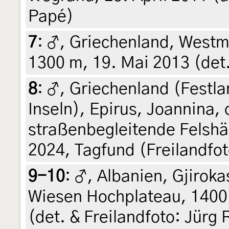
Papé)
7
:
♂, Griechenland, Westma
1300 m, 19. Mai 2013 (det
8
:
♂, Griechenland (Festla
Inseln), Epirus, Joannina,
straßenbegleitende Felshä
2024, Tagfund (Freilandfo
9-10
:
♂, Albanien, Gjiroka
Wiesen Hochplateau, 1400
(det. & Freilandfoto: Jürg