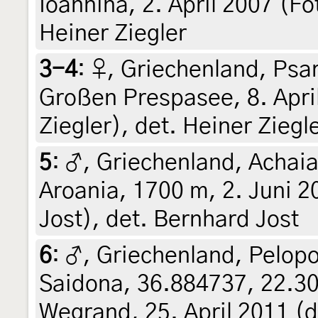
Ioannina, 2. April 2007 (Fo
Heiner Ziegler
3-4
:
♀, Griechenland, Psa
Großen Prespasee, 8. Apri
Ziegler), det. Heiner Ziegl
5
:
♂, Griechenland, Achai
Aroania, 1700 m, 2. Juni 2
Jost), det. Bernhard Jost
6
:
♂, Griechenland, Pelop
Saidona, 36.884737, 22.3
Wegrand, 25. April 2011 (de