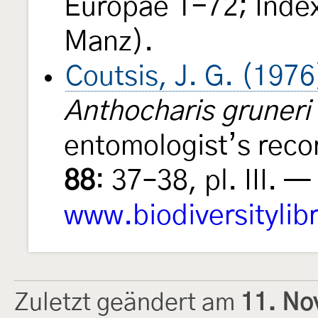
Europae 1-72; Inde
Manz).
Coutsis, J. G. (1976
Anthocharis gruneri
entomologist’s recor
88
: 37–38, pl. III. —
www.biodiversitylib
Zuletzt geändert am
11. No