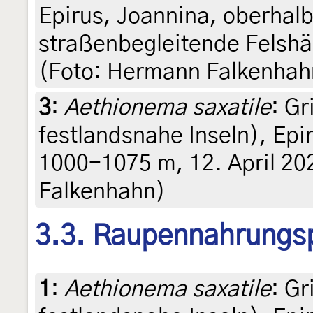
Epirus, Joannina, oberhal
straßenbegleitende Felshä
(Foto: Hermann Falkenhah
3
:
Aethionema saxatile
: G
festlandsnahe Inseln), Epi
1000-1075 m, 12. April 20
Falkenhahn)
3.3. Raupennahrungs
1
:
Aethionema saxatile
: G