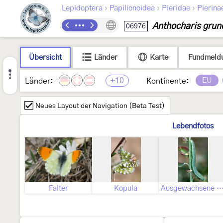
›
›
›
Lepidoptera
Papilionoidea
Pieridae
Pierina
Anthocharis grun
06976
Übersicht
Länder
Karte
Fundmeld
+10
EU
Länder:
Kontinente:
Neues Layout der Navigation (Beta Test)
Lebendfotos
Falter
Kopula
Ausgewachsene Ra