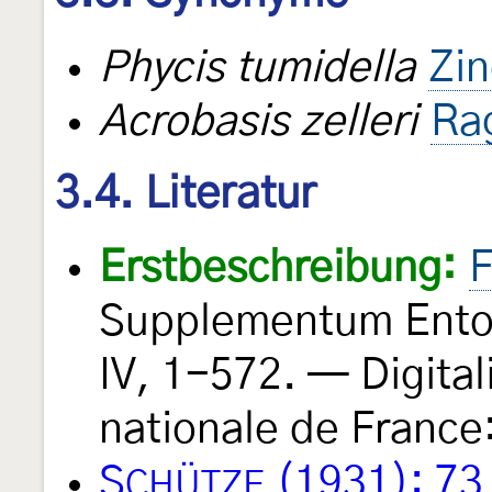
Phycis tumidella
Zin
Acrobasis zelleri
Ra
3.4. Literatur
Erstbeschreibung:
F
Supplementum Entom
IV, 1-572. — Digital
nationale de France
S
(1931): 73
CHÜTZE