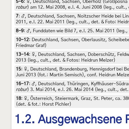
5-6
:
♀, Deutschland, Sachsen, Oberholz (Großpösna b
robur
) am 12. Mai 2008, e.l. 4. Juni 2008 (leg., cult.
7
:
♂, Deutschland, Sachsen, Noitzscher Heide bei Li
2011, e.l. 22. Mai 2011 (leg., cult., det. & Foto: Hei
8-9
:
♂, Funddaten wie Bild 7, e.l. 25. Mai 2011 (leg.,
10-12
:
Deutschland, Sachsen, Oberlausitz, Scheibeberg
Friedmar Graf)
13-14
:
♀, Deutschland, Sachsen, Doberschütz, Feldw
2013 (leg., cult., det. & Fotos: Heidrun Melzer)
15
:
♀, Deutschland, Brandenburg, Hennigsdorf bei Ber
Juni 2013 (fot.: Martin Semisch), conf. Heidrun Melze
16-17
:
♂, Deutschland, Thüringen, Kyffhäuser-Südra
robur
) 3. Mai 2014, e.l. 26. Mai 2014 (leg., cult., de
18
:
♀, Österreich, Steiermark, Graz, St. Peter, ca. 3
(det. & fot.: Horst Pichler)
1.2. Ausgewachsene 