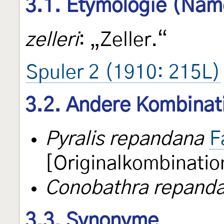
3.1. Etymologie (Nam
zelleri
: „Zeller.“
Spuler 2 (1910: 215L)
3.2. Andere Kombinat
Pyralis repandana
F
[Originalkombinatio
Conobathra repand
3.3. Synonyme