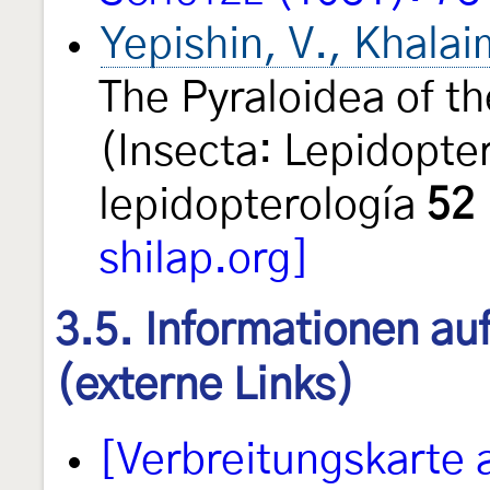
Yepishin, V., Khalai
The Pyraloidea of t
(Insecta: Lepidopte
lepidopterología
52
shilap.org]
3.5. Informationen au
(externe Links)
[Verbreitungskarte 