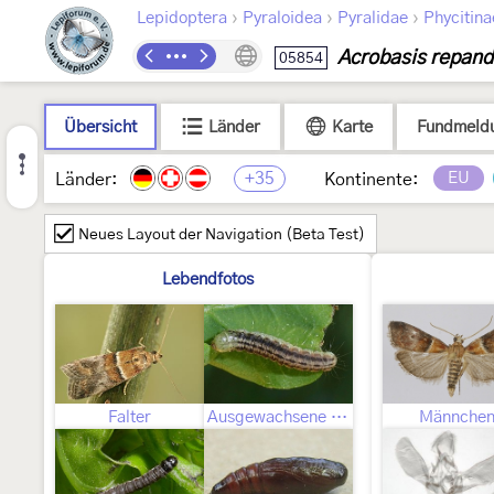
›
›
›
Lepidoptera
Pyraloidea
Pyralidae
Phycitina
Acrobasis repan
05854
Übersicht
Länder
Karte
Fundmeld
+35
EU
Länder:
Kontinente:
Neues Layout der Navigation (Beta Test)
Lebendfotos
Falter
Ausgewachsene Raupe
Männche