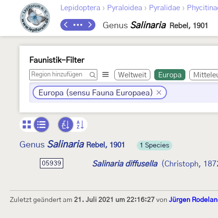
›
›
›
Lepidoptera
Pyraloidea
Pyralidae
Phycitina
Genus
Salinaria
Rebel, 1901
Faunistik-Filter
Weltweit
Europa
Mittele
Europa (sensu Fauna Europaea)
Salinaria
Genus
Rebel, 1901
1 Species
Salinaria diffusella
(Christoph, 187
05939
Zuletzt geändert am
21. Juli 2021 um 22:16:27
von
Jürgen Rodelan