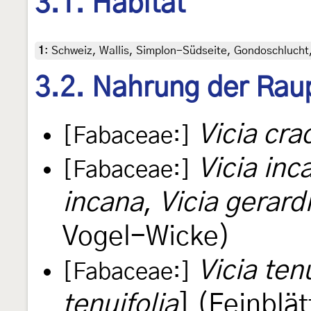
3.1. Habitat
1
:
Schweiz, Wallis, Simplon-Südseite, Gondoschlucht, 
3.2. Nahrung der Rau
Vicia cra
[Fabaceae:]
Vicia inc
[Fabaceae:]
incana
,
Vicia gerardi
Vogel-Wicke)
Vicia tenu
[Fabaceae:]
tenuifolia
] (Feinblä