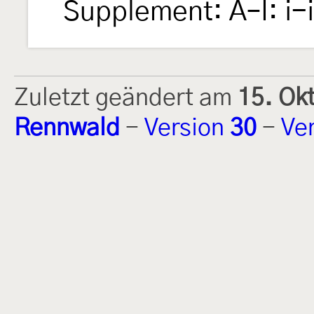
Supplement: A–I: i-
Zuletzt geändert am
15. Ok
Rennwald
-
Version
30
-
Ve