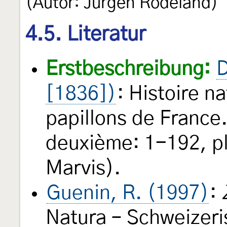
(Autor: Jürgen Rodeland)
4.5. Literatur
Erstbeschreibung:
D
[1836])
: Histoire n
papillons de Franc
deuxième: 1-192, pl
Marvis).
Guenin, R. (1997)
:
Natura – Schweizeri