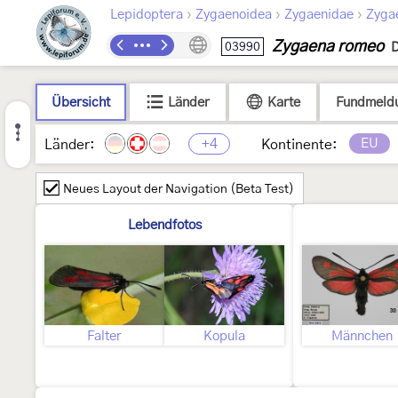
›
›
›
Lepidoptera
Zygaenoidea
Zygaenidae
Zyga
Zygaena romeo
03990
D
Übersicht
Länder
Karte
Fundmeld
+4
EU
Länder:
Kontinente:
Neues Layout der Navigation (Beta Test)
Lebendfotos
Falter
Kopula
Männchen