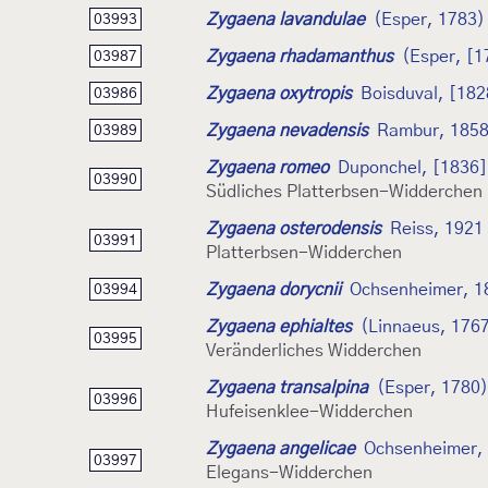
Zygaena lavandulae
(Esper, 1783)
03993
Zygaena rhadamanthus
(Esper, [1
03987
Zygaena oxytropis
Boisduval, [182
03986
Zygaena nevadensis
Rambur, 185
03989
Zygaena romeo
Duponchel, [1836]
03990
Südliches Platterbsen-Widderchen
Zygaena osterodensis
Reiss, 1921
03991
Platterbsen-Widderchen
Zygaena dorycnii
Ochsenheimer, 1
03994
Zygaena ephialtes
(Linnaeus, 176
03995
Veränderliches Widderchen
Zygaena transalpina
(Esper, 1780)
03996
Hufeisenklee-Widderchen
Zygaena angelicae
Ochsenheimer,
03997
Elegans-Widderchen