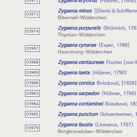
Zygaena erythrus
(Hübner, [1806]
03972
Zygaena minos
([Denis & Schifferm
03973
Bibernell-Widderchen
Zygaena purpuralis
(Brünnich, 176
03974
Thymian-Widderchen
Zygaena cynarae
(Esper, 1789)
03967
Haarstrang-Widderchen
Zygaena centaureae
Fischer [von
03968
Zygaena laeta
(Hübner, 1790)
03969
Zygaena corsica
Boisduval, [1828]
03966
Zygaena sarpedon
(Hübner, 1790)
03963
Zygaena contaminei
Boisduval, 18
03964
Zygaena punctum
Ochsenheimer, 
03965
Zygaena fausta
(Linnaeus, 1767)
03979
Bergkronwicken-Widderchen