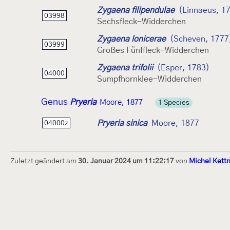
Zygaena filipendulae
(Linnaeus, 1
03998
Sechsfleck-Widderchen
Zygaena lonicerae
(Scheven, 1777
03999
Großes Fünffleck-Widderchen
Zygaena trifolii
(Esper, 1783)
04000
Sumpfhornklee-Widderchen
Genus
Pryeria
Moore, 1877
1 Species
Pryeria sinica
Moore, 1877
04000z
Zuletzt geändert am
30. Januar 2024 um 11:22:17
von
Michel Kett