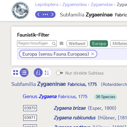
›
›
›
Lepidoptera
Zygaenoidea
Zygaenidae
Zyga
Subfamilia
Zygaeninae
Fabric
Faunistik-Filter
Weltweit
Europa
Mittele
Europa (sensu Fauna Europaea)
Nur direkte Subtaxa
Zygaeninae
Subfamilia
Fabricius, 1775
(Rotwidderch
Genus
Zygaena
Fabricius, 1775
36 Species
Zygaena brizae
(Esper, 1800)
03970
Zygaena rubicundus
(Hübner, [181
03971