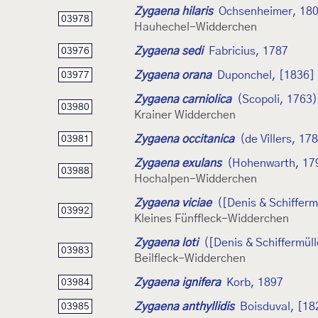
Zygaena hilaris
Ochsenheimer, 18
03978
Hauhechel-Widderchen
Zygaena sedi
Fabricius, 1787
03976
Zygaena orana
Duponchel, [1836]
03977
Zygaena carniolica
(Scopoli, 1763)
03980
Krainer Widderchen
Zygaena occitanica
(de Villers, 17
03981
Zygaena exulans
(Hohenwarth, 17
03988
Hochalpen-Widderchen
Zygaena viciae
([Denis & Schifferm
03992
Kleines Fünffleck-Widderchen
Zygaena loti
([Denis & Schiffermüll
03983
Beilfleck-Widderchen
Zygaena ignifera
Korb, 1897
03984
Zygaena anthyllidis
Boisduval, [18
03985