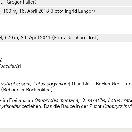
t.: Gregor Faller)
, 100 m, 16. April 2018 (Foto: Ingrid Langer)
l, 670 m, 24. April 2011 (Foto: Bernhard Jost)
e)
uncularis
]
 suffruticosum
,
Lotus dorycnium
] (Fünfblatt-Backenklee, Fün
 (Behaarter Backenklee)
e im Freiland an
Onobrychis montana
,
O. saxatilis
,
Lotus creti
cytisoides
beziehen. Das die Raupe in der Zucht
Onobrychis vic