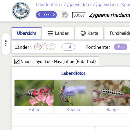
›
›
›
Lepidoptera
Zygaenoidea
Zygaenidae
Zyga
Zygaena rhadam
03987
Übersicht
Länder
Karte
Fundmeld
+4
EU
Länder:
Kontinente:
Neues Layout der Navigation (Beta Test)
Lebendfotos
Falter
Kopula
Raupe