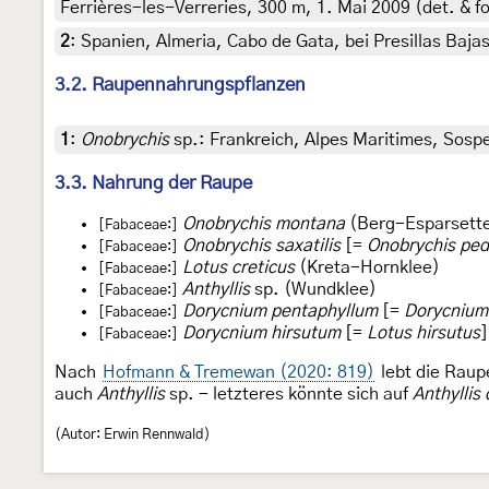
Ferrières-les-Verreries, 300 m, 1. Mai 2009 (det. & fo
2
:
Spanien, Almeria, Cabo de Gata, bei Presillas Bajas
3.2. Raupennahrungspflanzen
1
:
Onobrychis
sp.: Frankreich, Alpes Maritimes, Sospe
3.3. Nahrung der Raupe
Onobrychis montana
(Berg-Esparsett
[Fabaceae:]
Onobrychis saxatilis
[=
Onobrychis ped
[Fabaceae:]
Lotus creticus
(Kreta-Hornklee)
[Fabaceae:]
Anthyllis
sp. (Wundklee)
[Fabaceae:]
Dorycnium pentaphyllum
[=
Dorycnium
[Fabaceae:]
Dorycnium hirsutum
[=
Lotus hirsutus
]
[Fabaceae:]
Nach
Hofmann & Tremewan (2020: 819)
lebt die Raup
auch
Anthyllis
sp. - letzteres könnte sich auf
Anthyllis 
(Autor: Erwin Rennwald)