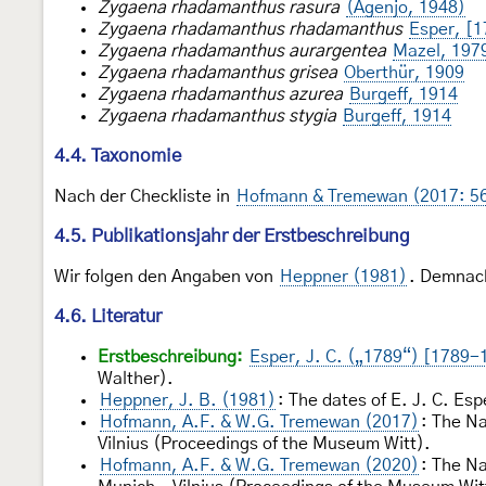
Zygaena rhadamanthus rasura
(Agenjo, 1948)
Zygaena rhadamanthus rhadamanthus
Esper, [1
Zygaena rhadamanthus aurargentea
Mazel, 197
Zygaena rhadamanthus grisea
Oberthür, 1909
Zygaena rhadamanthus azurea
Burgeff, 1914
Zygaena rhadamanthus stygia
Burgeff, 1914
4.4. Taxonomie
Nach der Checkliste in
Hofmann & Tremewan (2017: 5
4.5. Publikationsjahr der Erstbeschreibung
Wir folgen den Angaben von
Heppner (1981)
. Demnach
4.6. Literatur
Erstbeschreibung:
Esper, J. C. („1789“) [1789-
Walther).
Heppner, J. B. (1981)
: The dates of E. J. C. Es
Hofmann, A.F. & W.G. Tremewan (2017)
: The Na
Vilnius (Proceedings of the Museum Witt).
Hofmann, A.F. & W.G. Tremewan (2020)
: The Na