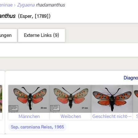
›
eninae
Zygaena
rhadamanthus
anthus
(Esper, [1789])
ungen
Externe Links (9)
Diagno
Männchen
Weibchen
Geschlecht nicht bestimmt
Ssp. caroniana Reiss, 1965