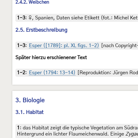
2.4.2. Weibchen
1-3
:
♀, Spanien, Daten siehe Etikett (fot.: Michel K
2.5. Erstbeschreibung
1-3
:
Esper ([1789]: pl. XL figs. 1-2)
[nach Copyright-
Später hierzu erschienener Text
1-2
:
Esper (1794: 13-14)
[Reproduktion: Jürgen Rod
3. Biologie
3.1. Habitat
1
:
das Habitat zeigt die typische Vegetation am Südra
Hintergrund ein lichter Flaumeichenwald. Einige
Zyga