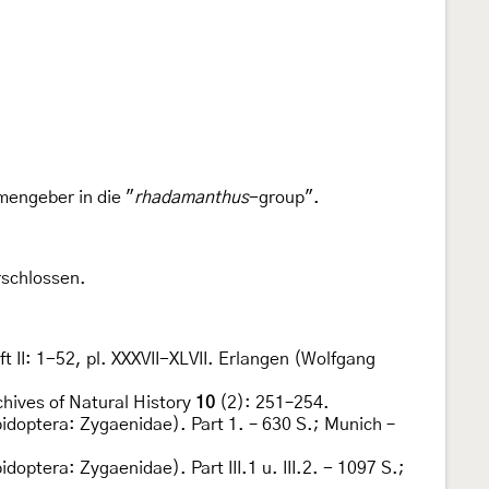
mengeber in die "
rhadamanthus
-group".
rschlossen.
 II: 1-52, pl. XXXVII-XLVII. Erlangen (Wolfgang
chives of Natural History
10
(2): 251–254.
idoptera: Zygaenidae). Part 1. – 630 S.; Munich –
doptera: Zygaenidae). Part III.1 u. III.2. - 1097 S.;