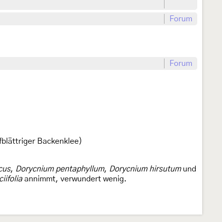
Forum
Forum
fblättriger Backenklee)
cus
,
Dorycnium pentaphyllum
,
Dorycnium hirsutum
und
iifolia
annimmt, verwundert wenig.