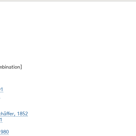
mbination]
91
9
häffer, 1852
1
1980