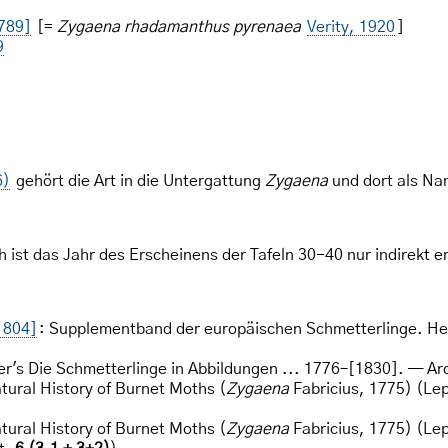
789]
[=
Zygaena rhadamanthus pyrenaea
Verity, 1920
]
9
6)
gehört die Art in die Untergattung
Zygaena
und dort als Na
 ist das Jahr des Erscheinens der Tafeln 30-40 nur indirekt e
1804]
: Supplementband der europäischen Schmetterlinge. Heft
per's Die Schmetterlinge in Abbildungen ... 1776–[1830]. — Ar
tural History of Burnet Moths (
Zygaena
Fabricius, 1775) (Lep
tural History of Burnet Moths (
Zygaena
Fabricius, 1775) (Lepi