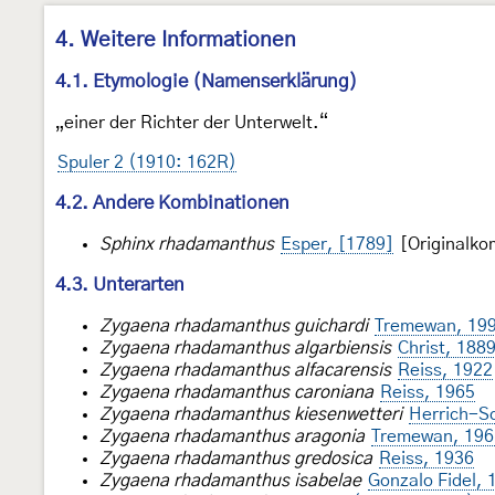
4. Weitere Informationen
4.1. Etymologie (Namenserklärung)
„einer der Richter der Unterwelt.“
Spuler 2 (1910: 162R)
4.2. Andere Kombinationen
Sphinx rhadamanthus
Esper, [1789]
[Originalko
4.3. Unterarten
Zygaena rhadamanthus guichardi
Tremewan, 19
Zygaena rhadamanthus algarbiensis
Christ, 188
Zygaena rhadamanthus alfacarensis
Reiss, 1922
Zygaena rhadamanthus caroniana
Reiss, 1965
Zygaena rhadamanthus kiesenwetteri
Herrich-Sc
Zygaena rhadamanthus aragonia
Tremewan, 196
Zygaena rhadamanthus gredosica
Reiss, 1936
Zygaena rhadamanthus isabelae
Gonzalo Fidel, 