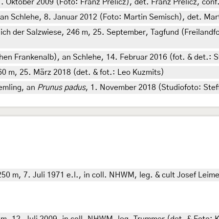
Oktober 2009 (Foto: Franz Prelicz), det. Franz Prelicz, con
 an Schlehe, 8. Januar 2012 (Foto: Martin Semisch), det. Mar
ich der Salzwiese, 246 m, 25. September, Tagfund (Freilandf
en Frankenalb), an Schlehe, 14. Februar 2016 (fot. & det.: S
60 m, 25. März 2018 (det. & fot.: Leo Kuzmits)
emling, an
Prunus padus
, 1. November 2018 (Studiofoto: Stef
50 m, 7. Juli 1971 e.l., in coll. NHWM, leg. & cult Josef Leim
 m, 12. Juli 2009, in coll. NHWM, leg. Trummer (det. & Foto: 