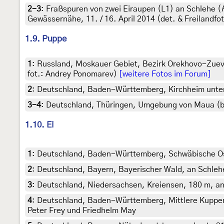
2-3
:
Fraßspuren von zwei Eiraupen (L1) an Schlehe (
Gewässernähe, 11. / 16. April 2014 (det. & Freilandfo
1.9. Puppe
1
:
Russland, Moskauer Gebiet, Bezirk Orekhovo-Zuev
fot.: Andrey Ponomarev)
[weitere Fotos im Forum]
2
:
Deutschland, Baden-Württemberg, Kirchheim unter Tec
3-4
:
Deutschland, Thüringen, Umgebung von Maua (bei
1.10. Ei
1
:
Deutschland, Baden-Württemberg, Schwäbische Osta
2
:
Deutschland, Bayern, Bayerischer Wald, an Schlehe
3
:
Deutschland, Niedersachsen, Kreiensen, 180 m, an 
4
:
Deutschland, Baden-Württemberg, Mittlere Kuppena
Peter Frey und Friedhelm May