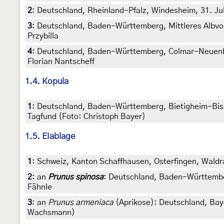
2
:
Deutschland, Rheinland-Pfalz, Windesheim, 31. Jul
3
:
Deutschland, Baden-Württemberg, Mittleres Albvorlan
Przybilla
4
:
Deutschland, Baden-Württemberg, Colmar-Neuenbur
Florian Nantscheff
1.4. Kopula
1
:
Deutschland, Baden-Württemberg, Bietigheim-Biss
Tagfund (Foto: Christoph Bayer)
1.5. Eiablage
1
:
Schweiz, Kanton Schaffhausen, Osterfingen, Waldra
2
:
an
Prunus spinosa
: Deutschland, Baden-Württemberg
Fähnle
3
:
an
Prunus armeniaca
(Aprikose): Deutschland, Baye
Wachsmann)