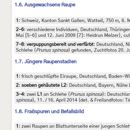
1.6. Ausgewachsene Raupe
1
:
Schweiz, Kanton Sankt Gallen, Wattwil, 750 m, 6. M
2-6
:
verschiedene Individuen, Deutschland, Thüringe
Mai [5-6] und 12. Juni 2009 [7]: Heidrun Melzer), cul
7-8
:
verpuppungsbereit und verfärbt
: Deutschland, N
Schlehe (
Prunus spinosa
) gefunden, Zuchtfotos 20. Ju
1.7. Jüngere Raupenstadien
1
:
frisch geschlüpfte Eiraupe, Deutschland, Baden-Wü
2
:
soeben gehäutete L2
: Deutschland, Bayern, Nähe L
3-4
:
zwei
L1
an Schlehe (
Prunus spinosa
): Deutschla
spinosa
), 11. / 16. April 2014 (det. & Freilandfotos: T
1.8. Fraßspuren und Befallsbild
1
:
zwei Raupen an Blattunterseite einer jungen Schl