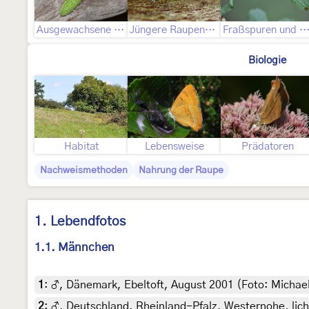
Ausgewachsene Raupe
Jüngere Raupenstadien
Fraßspuren und Befallsbi
Biologie
Habitat
Lebensweise
Prädatoren
Nachweismethoden
Nahrung der Raupe
1. Lebendfotos
1.1. Männchen
1
:
♂, Dänemark, Ebeltoft, August 2001 (Foto: Micha
2
:
♂, Deutschland, Rheinland-Pfalz, Westernohe, lich