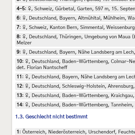
4-5
:
♀, Schweiz, Gürbetal, Garten, 597 m, 15. Septe
6
:
♀, Deutschland, Bayern, Altmühltal, Mühlheim, Wach
7
:
♀, Schweiz, Kanton Bern, Simmental, Weissenburg, 3
8
:
♀, Deutschland, Thüringen, Umgebung von Maua (bei
Melzer
9
:
♀, Deutschland, Bayern, Nähe Landsberg am Lech, e.o
10
:
♀, Deutschland, Baden-Württemberg, Colmar-Neue
det. Florian Nantscheff
11
:
♀, Deutschland, Bayern, Nähe Landsberg am Lech, c
12
:
♀, Deutschland, Schleswig-Holstein, Ahrensburg
13
:
♀, Deutschland, Baden-Württemberg, Kraichgau, Pfi
14
:
♀, Deutschland, Baden-Württemberg, Tannheim, bei
1.3. Geschlecht nicht bestimmt
1
:
Österreich, Niederösterreich, Urschendorf, Feucht