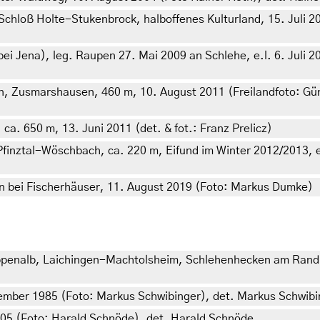
hloß Holte-Stukenbrock, halboffenes Kulturland, 15. Juli 200
 Jena), leg. Raupen 27. Mai 2009 an Schlehe, e.l. 6. Juli 20
n, Zusmarshausen, 460 m, 10. August 2011 (Freilandfoto: Günt
. 650 m, 13. Juni 2011 (det. & fot.: Franz Prelicz)
nztal-Wöschbach, ca. 220 m, Eifund im Winter 2012/2013, e.o.
n bei Fischerhäuser, 11. August 2019 (Foto: Markus Dumke)
penalb, Laichingen-Machtolsheim, Schlehenhecken am Rand 
ember 1985 (Foto: Markus Schwibinger), det. Markus Schwibi
005 (Foto: Harald Schnöde), det. Harald Schnöde