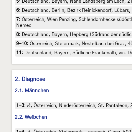
5
:
Deutschland, Bayern, Nähe Landsberg am Lech, 21. 
6
:
Deutschland, Berlin, Bezirk Reinickendorf, Lübars,
7
:
Österreich, Wien Penzing, Schlehdornhecke südöstl
Nemec
8
:
Deutschland, Bayern, Hepberg (Südrand der südlich
9-10
:
Österreich, Steiermark, Nestelbach bei Graz, 4
11
:
Deutschland, Bayern, Südliche Frankenalb, vic. D
2. Diagnose
2.1. Männchen
1-3
:
♂, Österreich, Niederösterreich, St. Pantaleon, 2
2.2. Weibchen
1-3
:
♀, Österreich, Steiermark, Leutasch, Glanz, 500