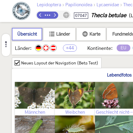
›
›
›
Lepidoptera
Papilionoidea
Lycaenidae
Thec
Thecla betulae
07047
(L
Übersicht
Länder
Karte
Fundmeld
+44
EU
Länder:
Kontinente:
Neues Layout der Navigation (Beta Test)
Lebendfotos
Männchen
Weibchen
Geschlecht nicht best