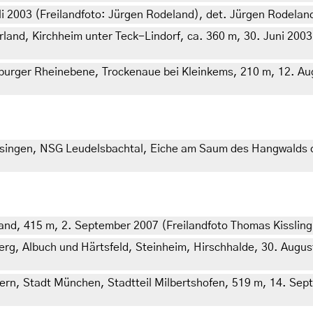
i 2003 (Freilandfoto: Jürgen Rodeland), det. Jürgen Rodelan
d, Kirchheim unter Teck-Lindorf, ca. 360 m, 30. Juni 2003 (Fr
ger Rheinebene, Trockenaue bei Kleinkems, 210 m, 12. Augus
ingen, NSG Leudelsbachtal, Eiche am Saum des Hangwalds ob
nd, 415 m, 2. September 2007 (Freilandfoto Thomas Kissling)
, Albuch und Härtsfeld, Steinheim, Hirschhalde, 30. August 
rn, Stadt München, Stadtteil Milbertshofen, 519 m, 14. Sept