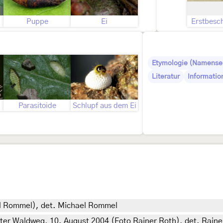
ld
Puppe
Ei
Erstbesc
Etymologie (Namense
Literatur
Informatio
Parasitoide
Schlupf aus dem Ei
el Rommel), det. Michael Rommel
ter Waldweg, 10. August 2004 (Foto Rainer Roth), det. Raine