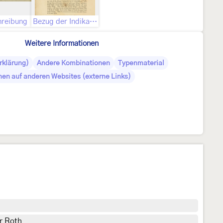
hreibung
Bezug der Indikation „Alb. ins. t. 5. f. 7.“
Weitere Informationen
rklärung)
Andere Kombinationen
Typenmaterial
nen auf anderen Websites (externe Links)
r Roth