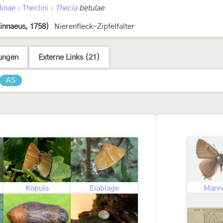
›
›
linae
Theclini
Thecla
betulae
innaeus, 1758)
Nierenfleck-Zipfelfalter
ungen
Externe Links (21)
AS
immt
Kopula
Eiablage
Männ