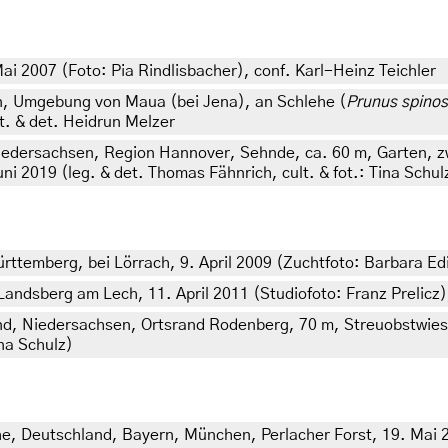
ai 2007 (Foto: Pia Rindlisbacher), conf. Karl-Heinz Teichler
n, Umgebung von Maua (bei Jena), an Schlehe (
Prunus spino
t. & det. Heidrun Melzer
iedersachsen, Region Hannover, Sehnde, ca. 60 m, Garten, z
ni 2019 (leg. & det. Thomas Fähnrich, cult. & fot.: Tina Schul
rttemberg, bei Lörrach, 9. April 2009 (Zuchtfoto: Barbara Ed
andsberg am Lech, 11. April 2011 (Studiofoto: Franz Prelicz),
nd, Niedersachsen, Ortsrand Rodenberg, 70 m, Streuobstwies
ina Schulz)
ehe, Deutschland, Bayern, München, Perlacher Forst, 19. Mai