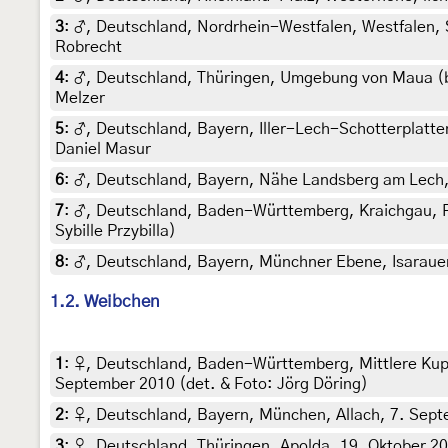
3
:
♂, Deutschland, Nordrhein-Westfalen, Westfalen, Sc
Robrecht
4
:
♂, Deutschland, Thüringen, Umgebung von Maua (bei
Melzer
5
:
♂, Deutschland, Bayern, Iller-Lech-Schotterplatte
Daniel Masur
6
:
♂, Deutschland, Bayern, Nähe Landsberg am Lech, ca
7
:
♂, Deutschland, Baden-Württemberg, Kraichgau, Pfi
Sybille Przybilla)
8
:
♂, Deutschland, Bayern, Münchner Ebene, Isaraue
1.2. Weibchen
1
:
♀, Deutschland, Baden-Württemberg, Mittlere Kup
September 2010 (det. & Foto: Jörg Döring)
2
:
♀, Deutschland, Bayern, München, Allach, 7. Sept
3
:
♀, Deutschland, Thüringen, Apolda, 19. Oktober 2