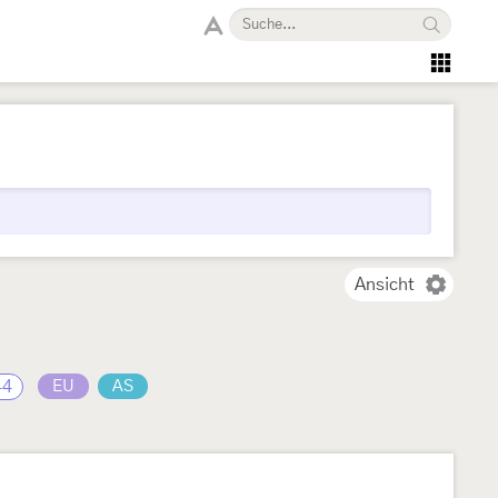
Ansicht
44
EU
AS