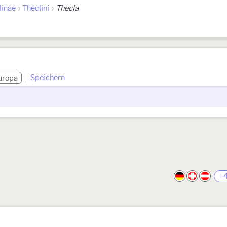
›
›
linae
Theclini
Thecla
Speichern
uropa
+