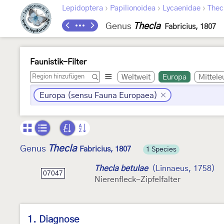
›
›
›
Lepidoptera
Papilionoidea
Lycaenidae
Thec
Genus
Thecla
Fabricius, 1807
Faunistik-Filter
Weltweit
Europa
Mittele
Europa (sensu Fauna Europaea)
Thecla
Genus
Fabricius, 1807
1 Species
Thecla betulae
(Linnaeus, 1758)
07047
Nierenfleck-Zipfelfalter
1. Diagnose