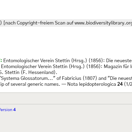
) [nach Copyright-freiem Scan auf www.biodiversitylibrary.or
:
Entomologischer Verein Stettin (Hrsg.) (1856): Die neuest
: Entomologischer Verein Stettin (Hrsg.) (1856): Magazin für 
. Stettin (F. Hessenland).
"Systema Glossatorum..." of Fabricius (1807) and "Die neues
hip of several generic names. — Nota lepidopterologica
24
(1/
Version
4