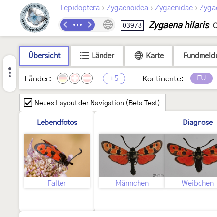
›
›
›
Lepidoptera
Zygaenoidea
Zygaenidae
Zyga
Zygaena hilaris
03978
O
Übersicht
Länder
Karte
Fundmeld
+5
EU
Länder:
Kontinente:
Neues Layout der Navigation (Beta Test)
Lebendfotos
Diagnose
Falter
Männchen
Weibchen