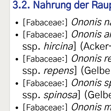
3.2. Nahrung der Rau
Ononis na
[Fabaceae:]
Ononis a
[Fabaceae:]
ssp.
hircina
] (Acke
Ononis r
[Fabaceae:]
ssp.
repens
] (Gelb
Ononis s
[Fabaceae:]
ssp.
spinosa
] (Gelb
Ononis m
[Fabaceae:]