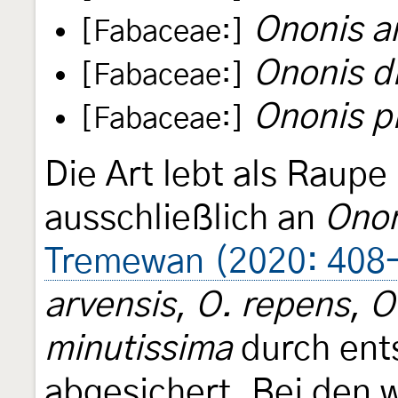
Ononis a
[Fabaceae:]
Ononis d
[Fabaceae:]
Ononis p
[Fabaceae:]
Die Art lebt als Raupe
ausschließlich an
Onon
Tremewan (2020: 408
arvensis
,
O. repens
,
O
minutissima
durch ent
abgesichert. Bei den 