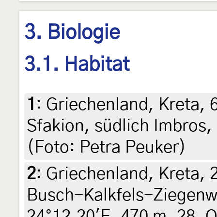
3. Biologie
3.1. Habitat
1
:
Griechenland, Kreta, 
Sfakion, südlich Imbros,
(Foto: Petra Peuker)
2
:
Griechenland, Kreta, 
Busch-Kalkfels-Ziegenw
24°12.20'E, 470 m, 28. O