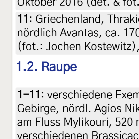
Oktober 2016 (det. & fot.
11
:
Griechenland, Thraki
nördlich Avantas, ca. 17
(fot.: Jochen Kostewitz)
1.2. Raupe
1-11
:
verschiedene Exem
Gebirge, nördl. Agios Ni
am Fluss Mylikouri, 520 
verschiedenen Brassica