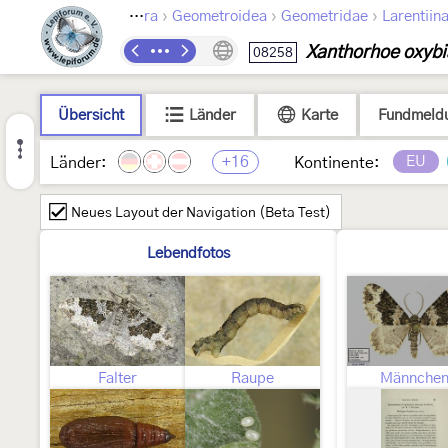
›
›
›
Lepidoptera
Geometroidea
Geometridae
Larentiin
Xanthorhoe oxybi
08258
Übersicht
Länder
Karte
Fundmeld
+16
EU
Länder:
Kontinente:
Neues Layout der Navigation (Beta Test)
Lebendfotos
Falter
Raupe
Männche