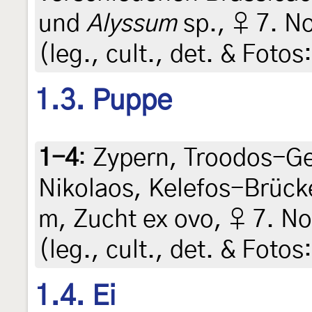
und
Alyssum
sp., ♀ 7. N
(leg., cult., det. & Fotos
1.3. Puppe
1-4
:
Zypern, Troodos-Ge
Nikolaos, Kelefos-Brück
m, Zucht ex ovo, ♀ 7. N
(leg., cult., det. & Fotos
1.4. Ei