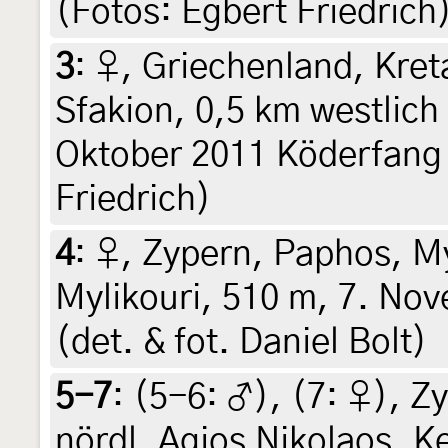
(Fotos: Egbert Friedrich)
3
:
♀, Griechenland, Kret
Sfakion, 0,5 km westlich
Oktober 2011 Köderfang (
Friedrich)
4
:
♀, Zypern, Paphos, My
Mylikouri, 510 m, 7. No
(det. & fot. Daniel Bolt)
5-7
: (5-6:
♂
), (7:
♀
),
Zy
nördl. Agios Nikolaos, 