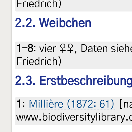
Friedrich)
2.2. Weibchen
1-8
:
vier ♀♀, Daten siehe
Friedrich)
2.3. Erstbeschreibun
1
:
Millière (1872: 61)
[na
www.biodiversitylibrary.