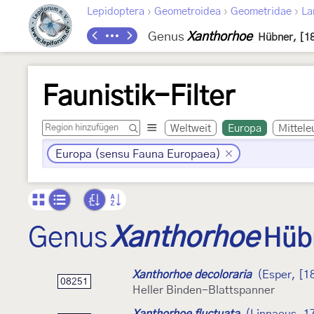
›
›
›
Lepidoptera
Geometroidea
Geometridae
La
Genus
Xanthorhoe
Hübner, [1
Faunistik-Filter
Weltweit
Europa
Mittele
Europa (sensu Fauna Europaea)
Genus
Xanthorhoe
Hüb
Xanthorhoe decoloraria
(Esper, [1
08251
Heller Binden-Blattspanner
Xanthorhoe fluctuata
(Linnaeus, 1