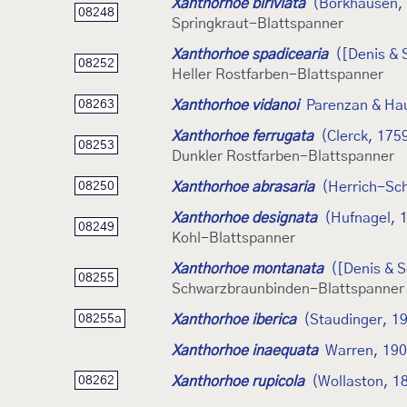
Xanthorhoe biriviata
(Borkhausen,
08248
Springkraut-Blattspanner
Xanthorhoe spadicearia
([Denis & 
08252
Heller Rostfarben-Blattspanner
Xanthorhoe vidanoi
Parenzan & Ha
08263
Xanthorhoe ferrugata
(Clerck, 175
08253
Dunkler Rostfarben-Blattspanner
Xanthorhoe abrasaria
(Herrich-Sch
08250
Xanthorhoe designata
(Hufnagel, 
08249
Kohl-Blattspanner
Xanthorhoe montanata
([Denis & S
08255
Schwarzbraunbinden-Blattspanner
Xanthorhoe iberica
(Staudinger, 1
08255a
Xanthorhoe inaequata
Warren, 19
Xanthorhoe rupicola
(Wollaston, 1
08262