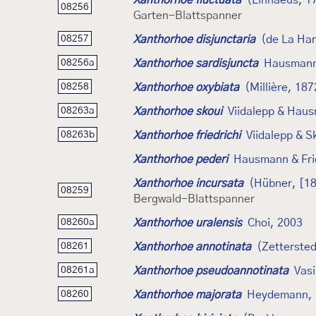
08256
Garten-Blattspanner
Xanthorhoe disjunctaria
(de La Ha
08257
Xanthorhoe sardisjuncta
Hausmann
08256a
Xanthorhoe oxybiata
(Millière, 187
08258
Xanthorhoe skoui
Viidalepp & Hau
08263a
Xanthorhoe friedrichi
Viidalepp & S
08263b
Xanthorhoe pederi
Hausmann & Fri
Xanthorhoe incursata
(Hübner, [1
08259
Bergwald-Blattspanner
Xanthorhoe uralensis
Choi, 2003
08260a
Xanthorhoe annotinata
(Zettersted
08261
Xanthorhoe pseudoannotinata
Vasi
08261a
Xanthorhoe majorata
Heydemann, 
08260