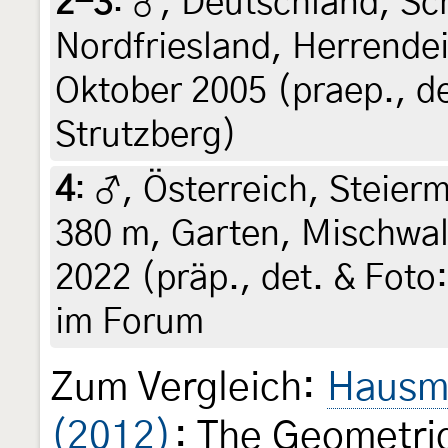
2-3
:
♂, Deutschland, Sch
Nordfriesland, Herrendeic
Oktober 2005 (praep., de
Strutzberg)
4
:
♂, Österreich, Steierm
380 m, Garten, Mischwal
2022 (präp., det. & Foto:
im Forum
Zum Vergleich:
Hausma
(2012)
: The Geometri