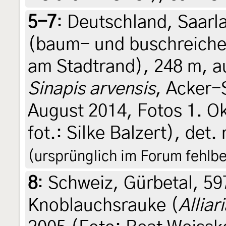
5-7
:
Deutschland, Saarl
(baum- und buschreich
am Stadtrand), 248 m, a
Sinapis arvensis
, Acker-
August 2014, Fotos 1. Ok
fot.: Silke Balzert), det.
(ursprünglich im Forum fehlb
8
:
Schweiz, Gürbetal, 59
Knoblauchsrauke (
Alliar