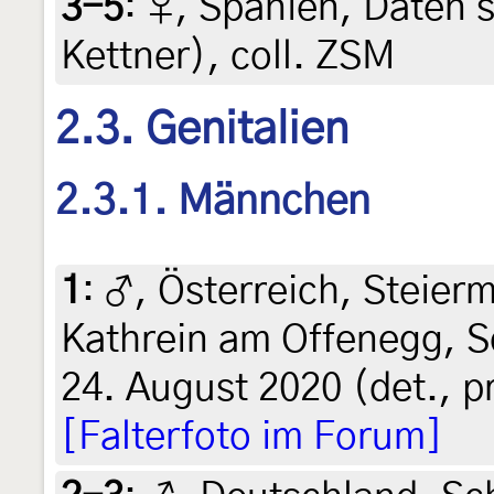
3-5
:
♀, Spanien, Daten si
Kettner), coll. ZSM
2.3. Genitalien
2.3.1. Männchen
1
:
♂, Österreich, Steierm
Kathrein am Offenegg, 
24. August 2020 (det., p
[Falterfoto im Forum]