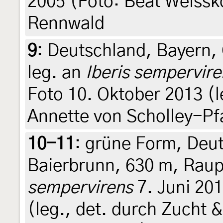
2005 (Foto: Beat Weissko
Rennwald
9
:
Deutschland, Bayern, 
leg. an
Iberis sempervire
Foto 10. Oktober 2013 (leg
Annette von Scholley-Pf
10-11
:
grüne Form, Deut
Baierbrunn, 630 m, Raup
sempervirens
7. Juni 201
(leg., det. durch Zucht &