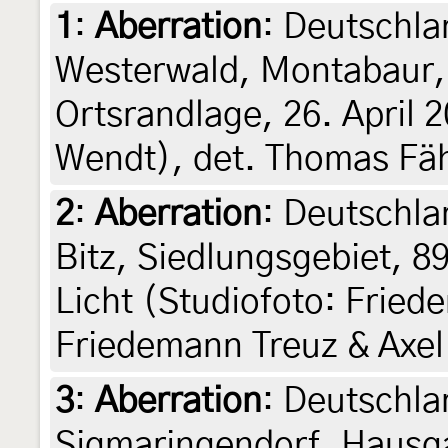
1
:
Aberration
: Deutschla
Westerwald, Montabaur,
Ortsrandlage, 26. April 
Wendt), det. Thomas Fäh
2
:
Aberration
: Deutschl
Bitz, Siedlungsgebiet, 8
Licht (Studiofoto: Fried
Friedemann Treuz & Axel
3
:
Aberration
: Deutschl
Sigmaringendorf, Hausga