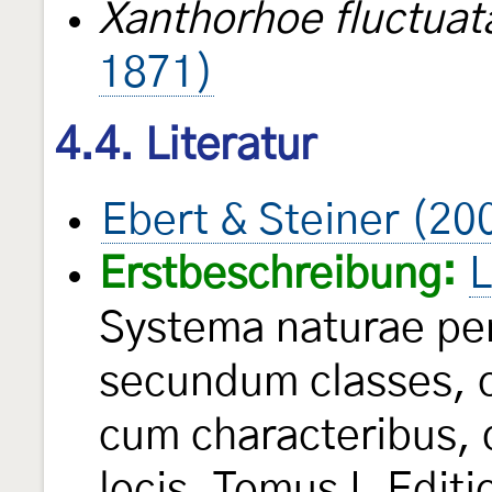
Xanthorhoe fluctuata
1871)
4.4. Literatur
Ebert & Steiner (20
Erstbeschreibung:
L
Systema naturae per
secundum classes, o
cum characteribus, d
locis. Tomus I. Edit