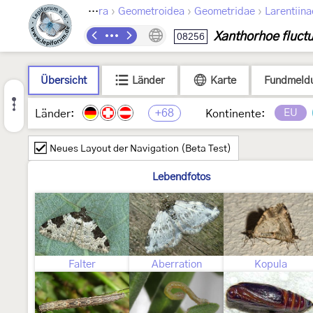
›
›
›
Lepidoptera
Geometroidea
Geometridae
Larentiina
Xanthorhoe fluct
08256
Übersicht
Länder
Karte
Fundmeld
+68
EU
Länder:
Kontinente:
Neues Layout der Navigation (Beta Test)
Lebendfotos
Falter
Aberration
Kopula