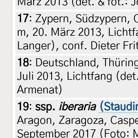
März 2013 (det. & fot.:
17
:
Zypern, Südzypern, 
m, 20. März 2013, Licht
Langer), conf. Dieter Fri
18
:
Deutschland, Thürin
Juli 2013, Lichtfang (det
Armenat)
19
:
ssp.
iberaria
(Staudi
Aragon, Zaragoza, Caspe
September 2017 (Foto: 