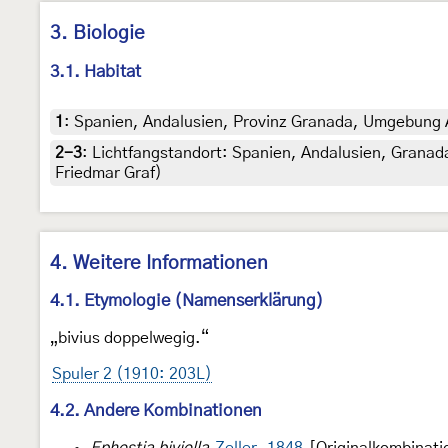
3. Biologie
3.1. Habitat
1
:
Spanien, Andalusien, Provinz Granada, Umgebung A
2-3
:
Lichtfangstandort: Spanien, Andalusien, Granada
Friedmar Graf)
4. Weitere Informationen
4.1. Etymologie (Namenserklärung)
„bivius doppelwegig.“
Spuler 2 (1910: 203L)
4.2. Andere Kombinationen
Ephestia biviella
Zeller, 1848
[Originalkombinati