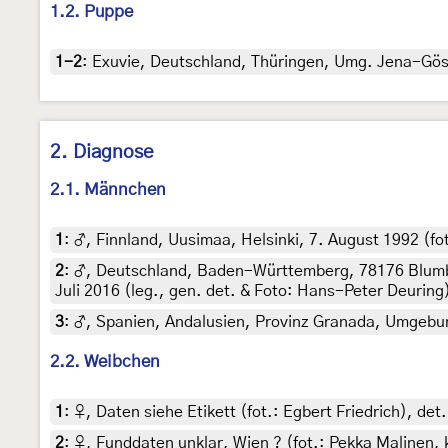
1.2. Puppe
1-2
:
Exuvie, Deutschland, Thüringen, Umg. Jena-Gösch
2. Diagnose
2.1. Männchen
1
:
♂, Finnland, Uusimaa, Helsinki, 7. August 1992 (fo
2
:
♂, Deutschland, Baden-Württemberg, 78176 Blumber
Juli 2016 (leg., gen. det. & Foto: Hans-Peter Deuring
3
:
♂, Spanien, Andalusien, Provinz Granada, Umgebung
2.2. Weibchen
1
:
♀, Daten siehe Etikett (fot.: Egbert Friedrich), de
2
:
♀, Funddaten unklar, Wien ? (fot.: Pekka Malinen, 