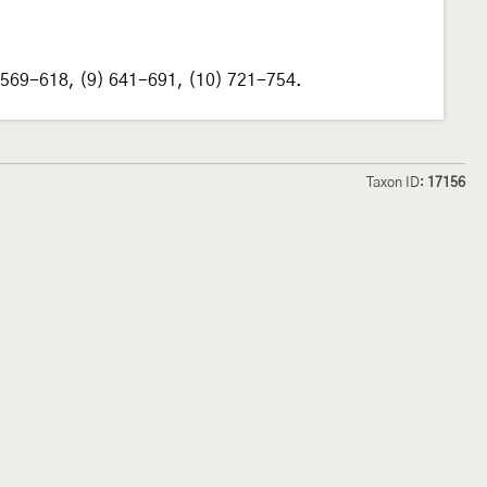
: 569-618, (9) 641-691, (10) 721-754.
Taxon ID:
17156
hmetterlinge und
Lepiforum e.V.
odeland
Impressum
Datenschutzerklärung