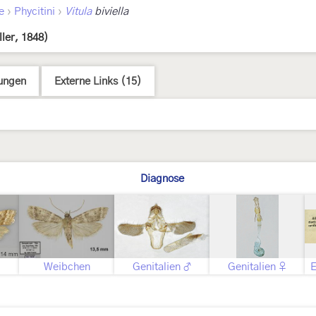
›
›
e
Phycitini
Vitula
biviella
ller, 1848)
ungen
Externe Links (15)
Diagnose
Weibchen
Genitalien ♂
Genitalien ♀
E