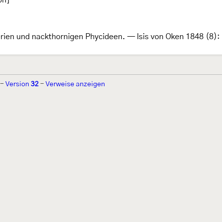
lerien und nackthornigen Phycideen. — Isis von Oken 1848 (8)
-
Version
32
-
Verweise anzeigen
r 2002 von
Walter Schön
(
www.schmetterling-raupe.de
) als "Forum Sc
zember 2004 von
Erwin Rennwald
(fachliche Supervision) und
Jürgen R
06 wird es vom gemeinnützigen
Lepiforum e.V.
getragen.