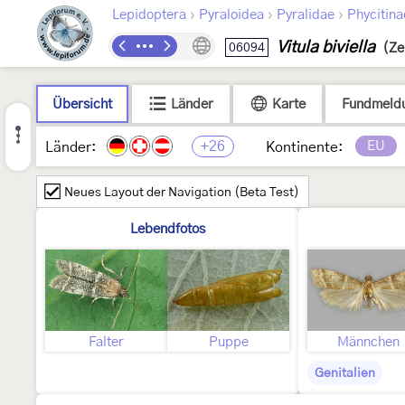
›
›
›
Lepidoptera
Pyraloidea
Pyralidae
Phycitina
Vitula biviella
06094
(Ze
Übersicht
Länder
Karte
Fundmeld
+26
EU
Länder:
Kontinente:
Neues Layout der Navigation (Beta Test)
Lebendfotos
Falter
Puppe
Männchen
Genitalien