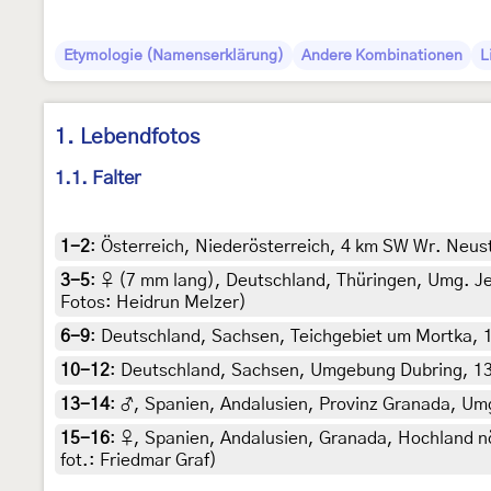
Etymologie (Namenserklärung)
Andere Kombinationen
L
1. Lebendfotos
1.1. Falter
1-2
:
Österreich, Niederösterreich, 4 km SW Wr. Neus
3-5
:
♀ (7 mm lang), Deutschland, Thüringen, Umg. Jena
Fotos: Heidrun Melzer)
6-9
:
Deutschland, Sachsen, Teichgebiet um Mortka, 137
10-12
:
Deutschland, Sachsen, Umgebung Dubring, 132 m
13-14
:
♂, Spanien, Andalusien, Provinz Granada, Umge
15-16
:
♀, Spanien, Andalusien, Granada, Hochland nö
fot.: Friedmar Graf)