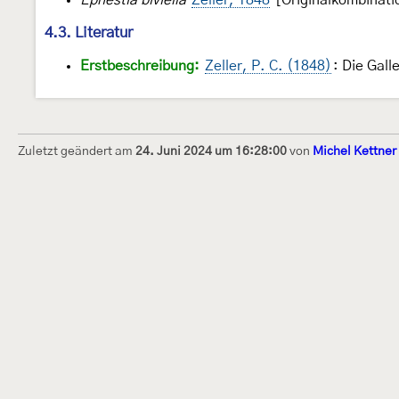
4.3. Literatur
Erstbeschreibung:
Zeller, P. C. (1848)
: Die Gal
Zuletzt geändert am
24. Juni 2024 um 16:28:00
von
Michel Kettner
Dieses Internetportal wurde am 16. Septembe
Raupen bestimmen" gegründet und am 23. De
(technische Betreuung) übernommen. Seit 20