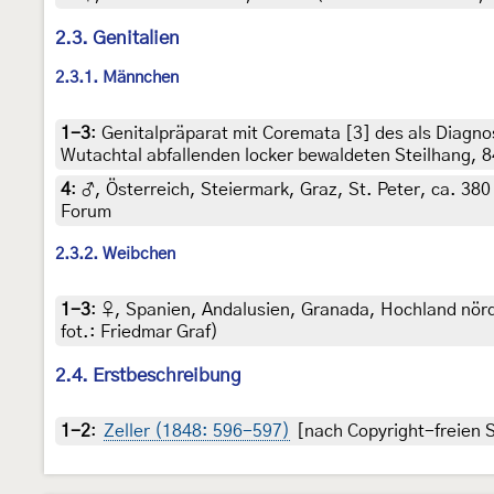
2.3. Genitalien
2.3.1. Männchen
1-3
:
Genitalpräparat mit Coremata [3] des als Diag
Wutachtal abfallenden locker bewaldeten Steilhang, 84
4
:
♂, Österreich, Steiermark, Graz, St. Peter, ca. 380
Forum
2.3.2. Weibchen
1-3
:
♀, Spanien, Andalusien, Granada, Hochland nördl
fot.: Friedmar Graf)
2.4. Erstbeschreibung
1-2
:
Zeller (1848: 596-597)
[nach Copyright-freien S