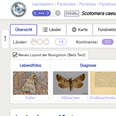
›
›
›
Lepidoptera
Pyraloidea
Pyralidae
Pyralinae
Scotomera caesa
05648a
Übersicht
Länder
Karte
Fundmeld
+4
EU
Länder:
Kontinente:
Neues Layout der Navigation (Beta Test)
Lebendfotos
Diagnose
Falter
Männchen
Erstbeschreib