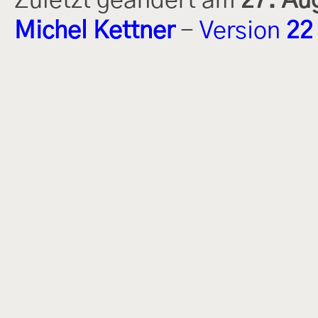
Zuletzt geändert am
27. Au
Michel Kettner
-
Version
22