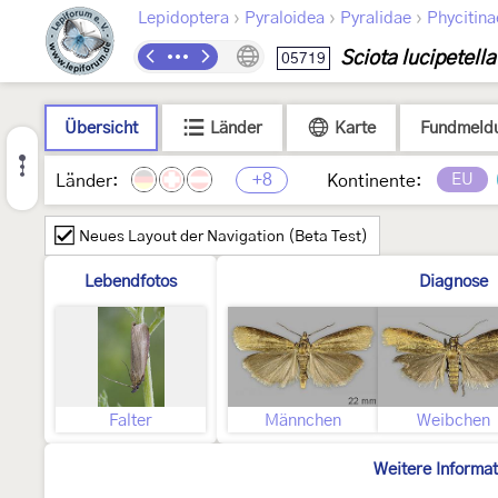
›
›
›
Lepidoptera
Pyraloidea
Pyralidae
Phycitina
Sciota lucipetella
05719
Übersicht
Länder
Karte
Fundmeld
+8
EU
Länder:
Kontinente:
Neues Layout der Navigation (Beta Test)
Lebendfotos
Diagnose
Falter
Männchen
Weibchen
Weitere Informa