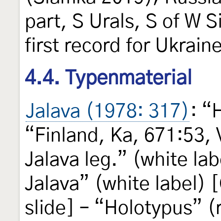
part, S Urals, S of W S
first record for Ukrain
4.4. Typenmaterial
Jalava (1978: 317)
: “
“Finland, Ka, 671:53, V
Jalava leg.” (white lab
Jalava” (white label) 
slide] – “Holotypus” (