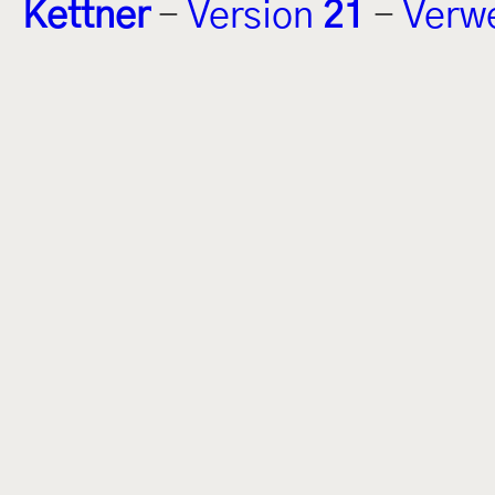
Kettner
-
Version
21
-
Verw