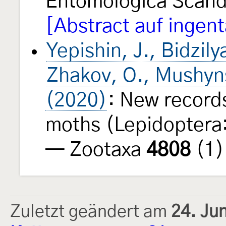
Entomologica Scand
[Abstract auf inge
Yepishin, J., Bidzil
Zhakov, O., Mushyns
(2020)
: New records
moths (Lepidoptera:
— Zootaxa
4808
(1)
Zuletzt geändert am
24. Ju