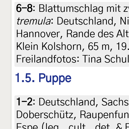
6-8
:
Blattumschlag mit 
tremula
: Deutschland, N
Hannover, Rande des Al
Klein Kolshorn, 65 m, 19
Freilandfotos: Tina Schu
1.5. Puppe
1-2
:
Deutschland, Sachs
Doberschütz, Raupenfun
Espe (leg., cult., det. &