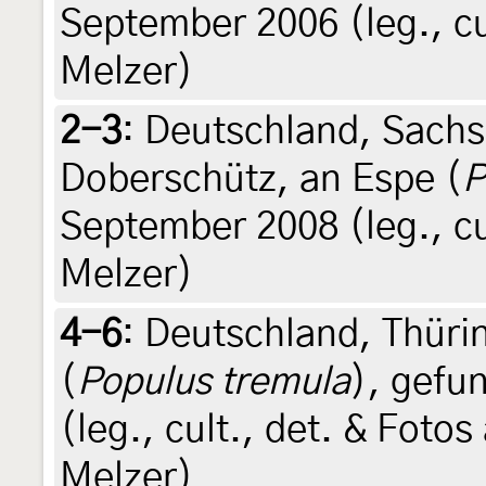
September 2006 (leg., cu
Melzer)
2-3
:
Deutschland, Sachs
Doberschütz, an Espe (
P
September 2008 (leg., cu
Melzer)
4-6
:
Deutschland, Thürin
(
Populus tremula
), gefu
(leg., cult., det. & Foto
Melzer)