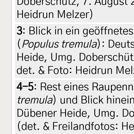
Doberschütz, 7. August 2
Heidrun Melzer)
3
:
Blick in ein geöffnet
(
Populus tremula
): Deut
Heide, Umg. Doberschütz, 
det. & Foto: Heidrun Mel
4-5
:
Rest eines Raupenn
tremula
) und Blick hine
Dübener Heide, Umg. Do
(det. & Freilandfotos: H