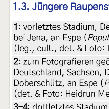
1.3. Jüngere Raupens
1
:
vorletztes Stadium, D
bei Jena, an Espe (
Popul
(leg., cult., det. & Foto
2
:
zum Fotografieren ge
Deutschland, Sachsen, 
Doberschütz, an Espe (
P
(det. & Foto: Heidrun Me
3-4
:
drittletztes Stadiu