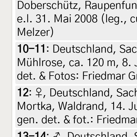
Doberschütz, Raupenfund
e.l. 31. Mai 2008 (leg., c
Melzer)
10-11
:
Deutschland, Sa
Mühlrose, ca. 120 m, 8. 
det. & Fotos: Friedmar G
12
:
♀, Deutschland, Sach
Mortka, Waldrand, 14. Ju
gen. det. & fot.: Friedma
13-14
:
♂, Deutschland, 