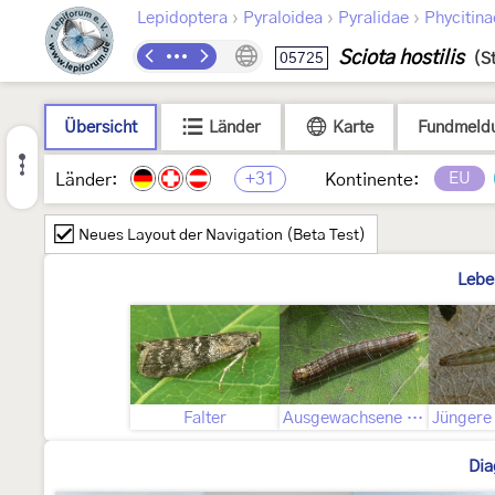
›
›
›
Lepidoptera
Pyraloidea
Pyralidae
Phycitina
Sciota hostilis
05725
(S
Übersicht
Länder
Karte
Fundmeld
+31
EU
Länder:
Kontinente:
Neues Layout der Navigation (Beta Test)
Lebe
Falter
Ausgewachsene Raupe
Dia