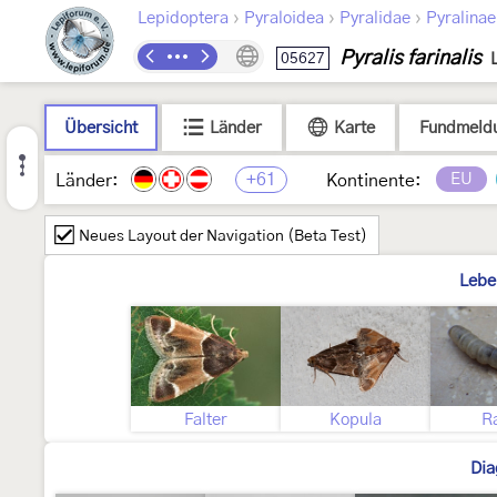
›
›
›
Lepidoptera
Pyraloidea
Pyralidae
Pyralinae
Pyralis farinalis
05627
Übersicht
Länder
Karte
Fundmeld
+61
EU
Länder:
Kontinente:
Neues Layout der Navigation (Beta Test)
Lebe
Falter
Kopula
R
Dia