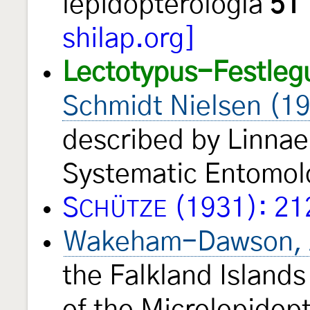
lepidopterología
51
shilap.org]
Lectotypus-Festleg
Schmidt Nielsen (1
described by Linnae
Systematic Entomo
S
(1931): 21
CHÜTZE
Wakeham-Dawson, 
the Falkland Islands