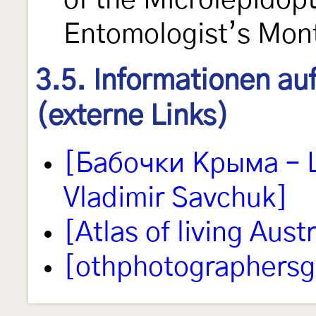
of the Microlepidop
Entomologist’s Mon
3.5. Informationen au
(externe Links)
[Бабочки Крыма – L
Vladimir Savchuk]
[Atlas of living Austr
[othphotographersg