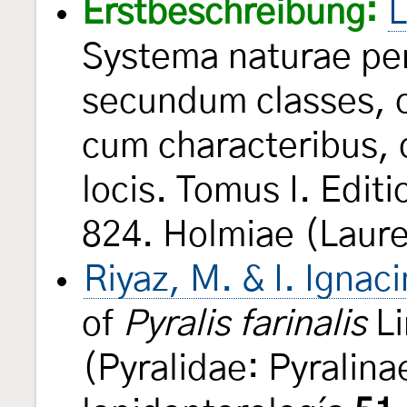
Erstbeschreibung:
L
Systema naturae per
secundum classes, o
cum characteribus, d
locis. Tomus I. Edit
824. Holmiae (Laure
Riyaz, M. & I. Igna
of
Pyralis farinalis
Li
(Pyralidae: Pyralin