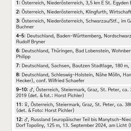
1
:
Österreich, Niederösterreich, 3,5 km E St. Egyden 
2
:
Österreich, Niederösterreich, Klingfurth, Wirtschaf
3
:
Österreich, Niederösterreich, Schwarzau/Stf., im G
Buchner
4-5
:
Deutschland, Baden-Württemberg, Nordschwarzw
Rudolf Bryner
6
:
Deutschland, Thüringen, Bad Lobenstein, Wohnbereic
Philipp
7
:
Deutschland, Sachsen, Bautzen Stadtlage, 180 m, 14
8
:
Deutschland, Schleswig-Holstein, Nähe Mölln, Hamm
Hecker), conf. Wilfried Schaefer
9-10
:
♂, Österreich, Steiermark, Graz, St. Peter, ca
2019 (det. & fot.: Horst Pichler)
11
:
♀, Österreich, Steiermark, Graz, St. Peter, ca. 3
(det. & Foto: Horst Pichler)
12
:
♂, Russland (europäischer Teil bis Manytsch-Ni
Dorf Topoliny, 125 m, 13. September 2024, am Licht 