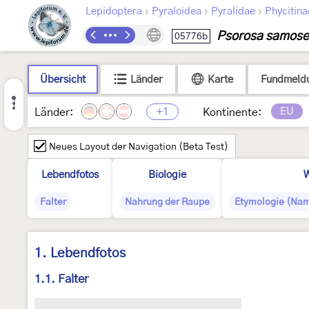
›
›
›
Lepidoptera
Pyraloidea
Pyralidae
Phycitina
Psorosa samose
05776b
Übersicht
Länder
Karte
Fundmeld
+1
EU
Länder:
Kontinente:
Neues Layout der Navigation (Beta Test)
Lebendfotos
Biologie
W
Falter
Nahrung der Raupe
Etymologie (Nam
1. Lebendfotos
1.1. Falter