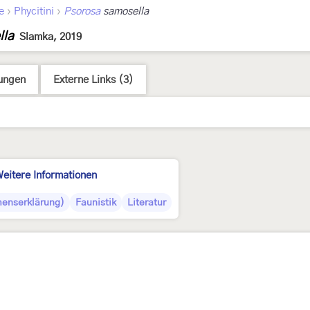
›
›
e
Phycitini
Psorosa
samosella
lla
Slamka, 2019
ungen
Externe Links (3)
eitere Informationen
enserklärung)
Faunistik
Literatur