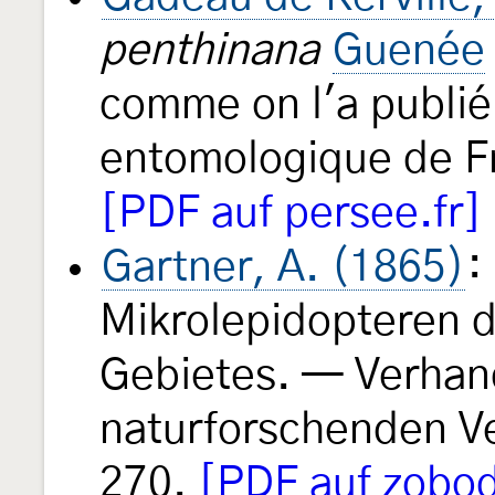
penthinana
Guenée
comme on l'a publié.
entomologique de 
[PDF auf persee.fr]
Gartner, A. (1865)
:
Mikrolepidopteren 
Gebietes. — Verhan
naturforschenden Ve
270.
[PDF auf zobod