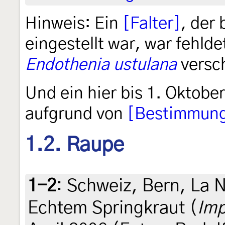
Hinweis: Ein
[Falter]
, der
eingestellt war, war fehld
Endothenia ustulana
versc
Und ein hier bis 1. Oktobe
aufgrund von
[Bestimmung
1.2. Raupe
1-2
:
Schweiz, Bern, La N
Echtem Springkraut (
Imp