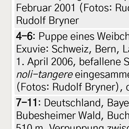
Februar 2001 (Fotos: Rud
Rudolf Bryner
4-6
:
Puppe eines Weibch
Exuvie: Schweiz, Bern, L
1. April 2006, befallene
noli-tangere
eingesammelt
(Fotos: Rudolf Bryner), d
7-11
:
Deutschland, Bayer
Bubesheimer Wald, Buch
510 m, Verpuppung zwis