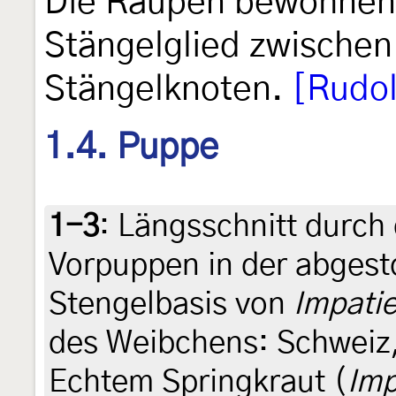
Die Raupen bewohnen 
Stängelglied zwischen
Stängelknoten.
[Rudol
1.4. Puppe
1-3
:
Längsschnitt durc
Vorpuppen in der abgest
Stengelbasis von
Impatie
des Weibchens: Schweiz,
Echtem Springkraut (
Imp