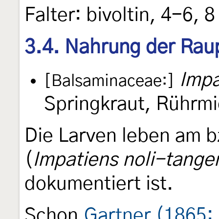
Falter: bivoltin, 4-6, 8
3.4. Nahrung der Rau
Impa
[Balsaminaceae:]
Springkraut, Rührmi
Die Larven leben am b
(
Impatiens noli-tange
dokumentiert ist.
Schon
Gartner (1865: