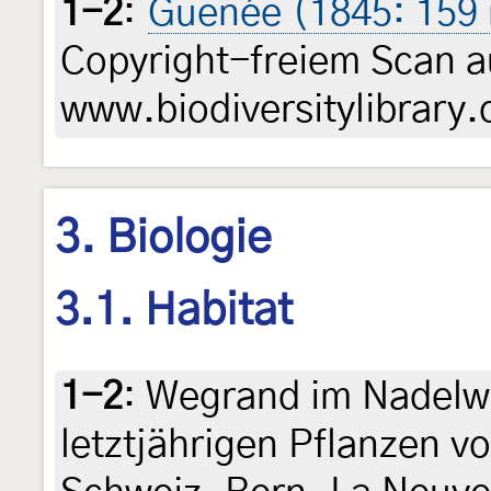
1-2
:
Guenée (1845: 159
Copyright-freiem Scan a
www.biodiversitylibrary.
3. Biologie
3.1. Habitat
1-2
:
Wegrand im Nadelwa
letztjährigen Pflanzen v