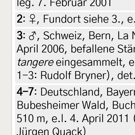
leg. 7. Februar 2001
2
:
♀, Fundort siehe 3., e.
3
:
♂, Schweiz, Bern, La N
April 2006, befallene St
tangere
eingesammelt, e.
1-3: Rudolf Bryner), det.
4-7
:
Deutschland, Bayern
Bubesheimer Wald, Buch
510 m, e.l. 4. April 2011
Jürgen Quack)