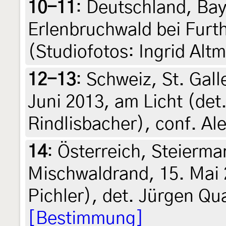
10-11
:
Deutschland, Bay
Erlenbruchwald bei Furt
(Studiofotos: Ingrid Alt
12-13
:
Schweiz, St. Gall
Juni 2013, am Licht (det.
Rindlisbacher), conf. A
14
:
Österreich, Steiermar
Mischwaldrand, 15. Mai 
Pichler), det. Jürgen Q
[Bestimmung]