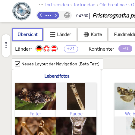
›
›
›
›
Lepidoptera
Tortricoidea
Tortricidae
Olethreutinae
O
Pristerognatha p
04760
Übersicht
Länder
Karte
Fundmeld
+21
EU
Länder:
Kontinente:
Neues Layout der Navigation (Beta Test)
Lebendfotos
Falter
Raupe
Weib